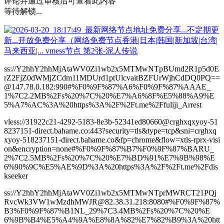
评论并通过审核后可查看此内容
等待解锁...
ss://Y2hhY2hhMjAtaWV0Zi1wb2x5MTMwNTpBUmd2R1p5d0E
rZ2FjZ0dWMjZCdm11MDUrd1ptUlcvaitBZFUrWjhCdDQ0PQ==
@147.78.0.182:990#%F0%9F%87%A6%F0%9F%87%AAAE_
1%7C2.2MB%2Fs%20%7C%20%E7%A6%8F%E5%88%A9%E
5%A7%AC%3A%20https%3A%2F%2Ft.me%2Ffuliji_Arrest
vless://31922c21-4292-5183-8e3b-52341ed80660@crghxqxyoy-51
8237151-direct.bahame.co:443?security=tls&type=tcp&sni=crghxq
xyoy-518237151-direct.bahame.co&fp=chrome&flow=xtls-rprx-visi
on&encryption=none#%F0%9F%87%B7%F0%9F%87%BARU_
2%7C2.5MB%2Fs%20%7C%20%E7%BD%91%E7%9B%98%E
6%90%9C%E5%AE%9D%3A%20https%3A%2F%2Ft.me%2Fdis
kseeker
ss://Y2hhY2hhMjAtaWV0Zi1wb2x5MTMwNTprMWRCT21PQj
RvcWk3VW1wMzdhMWJR@82.38.31.218:8080#%F0%9F%87%
B3%F0%9F%87%B1NL_29%7C3.4MB%2Fs%20%7C%20%E
6%9B%B4%E5%A4%9A%E8%8A%82%E7%82%B9%3A%20htt