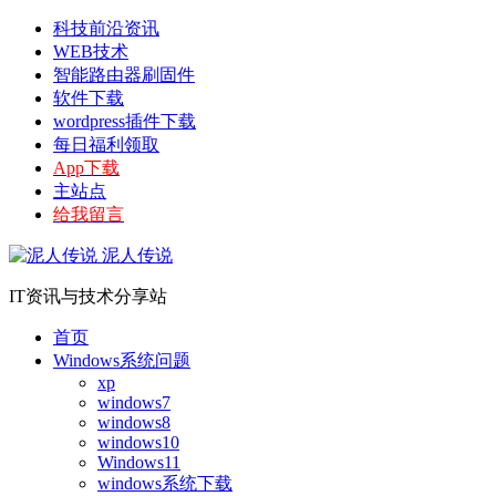
科技前沿资讯
WEB技术
智能路由器刷固件
软件下载
wordpress插件下载
每日福利领取
App下载
主站点
给我留言
泥人传说
IT资讯与技术分享站
首页
Windows系统问题
xp
windows7
windows8
windows10
Windows11
windows系统下载