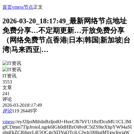
首页
vmess节点
正文
2026-03-20_18:17:49_最新网络节点地址
免费分享…不定期更新…开放免费分享
（网络免费节点香港|日本|韩国|新加坡|台
湾|马来西亚|…
IT资讯
3553
文章
241
评论
2026-03-20
18:17:49
评论
119
26449字
vmess
://eyJ2IjoiMiIsInBzIjoi8J+HuvCfh7hVU18xfDcuMU1CL3M
gfCDmm7TlpJroioLngrk6IGh0dHBzOi8vdC5tZS9ieXhpYW94aSI
sImFkZCI6IjgyLjE5OC4yNDYuOTciLCJwb3J0IjoiMTgwIiwiaW