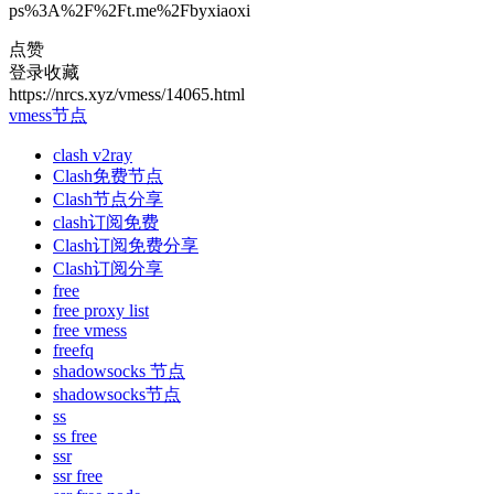
ps%3A%2F%2Ft.me%2Fbyxiaoxi
点赞
登录收藏
https://nrcs.xyz/vmess/14065.html
vmess节点
clash v2ray
Clash免费节点
Clash节点分享
clash订阅免费
Clash订阅免费分享
Clash订阅分享
free
free proxy list
free vmess
freefq
shadowsocks 节点
shadowsocks节点
ss
ss free
ssr
ssr free