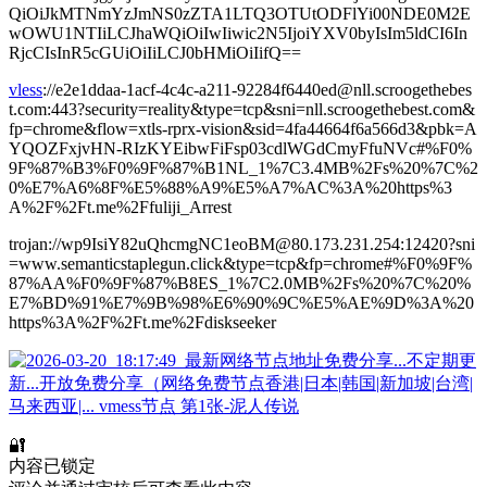
QiOiJkMTNmYzJmNS0zZTA1LTQ3OTUtODFlYi00NDE0M2E
wOWU1NTIiLCJhaWQiOiIwIiwic2N5IjoiYXV0byIsIm5ldCI6In
RjcCIsInR5cGUiOiIiLCJ0bHMiOiIifQ==
vless
://e2e1ddaa-1acf-4c4c-a211-92284f6440ed@nll.scroogethebes
t.com:443?security=reality&type=tcp&sni=nll.scroogethebest.com&
fp=chrome&flow=xtls-rprx-vision&sid=4fa44664f6a566d3&pbk=A
YQOZFxjvHN-RIzKYEibwFiFsp03cdlWGdCmyFfuNVc#%F0%
9F%87%B3%F0%9F%87%B1NL_1%7C3.4MB%2Fs%20%7C%2
0%E7%A6%8F%E5%88%A9%E5%A7%AC%3A%20https%3
A%2F%2Ft.me%2Ffuliji_Arrest
trojan://wp9IsiY82uQhcmgNC1eoBM@80.173.231.254:12420?sni
=www.semanticstaplegun.click&type=tcp&fp=chrome#%F0%9F%
87%AA%F0%9F%87%B8ES_1%7C2.0MB%2Fs%20%7C%20%
E7%BD%91%E7%9B%98%E6%90%9C%E5%AE%9D%3A%20
https%3A%2F%2Ft.me%2Fdiskseeker
🔐
内容已锁定