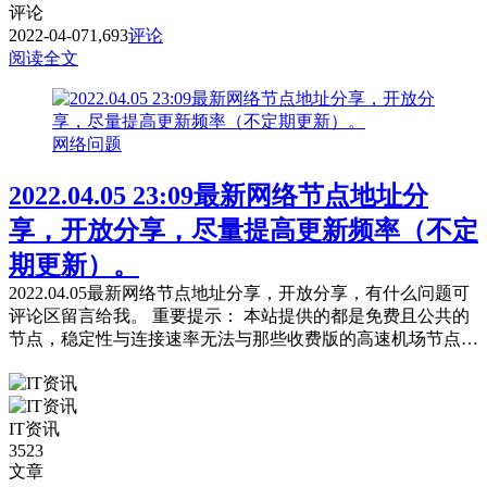
评论
2022-04-07
1,693
评论
阅读全文
网络问题
2022.04.05 23:09最新网络节点地址分
享，开放分享，尽量提高更新频率（不定
期更新）。
2022.04.05最新网络节点地址分享，开放分享，有什么问题可
评论区留言给我。 重要提示： 本站提供的都是免费且公共的
节点，稳定性与连接速率无法与那些收费版的高速机场节点相
提并论，不能奢望太多。 常见问题，统一回复： 第一：注意
你自己的网络环境（本地连接当中的DNS，手动配置一下：4
个114，4个1，4.4.8.8，8.8.8.8或是其它公共的DNS。） 第
IT资讯
二：免费公共的节点，用的人太多，稳定性...
3523
文章