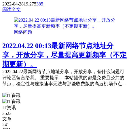
2022-04-28
19,275
385
阅读全文
网络问题
2022.04.22 00:13最新网络节点地址分
享，开放分享，尽量提高更新频率（不定
期更新）。
2022.04.22最新网络节点地址分享，开放分享，有什么问题可
评论区留言给我。 重要提示： 本站提供的都是免费且公共的
节点，稳定性与连接速率无法与那些收费版的高速机场节点相
提并论，不能奢望太多。 常见问题，统一回复： 第一：注意
你自己的网络环境（本地连接当中的DNS，手动配置一下：4
个114，4个1，4.4.8.8，8.8.8.8或是其它公共的DNS。） 第
IT资讯
二：免费公共的节点，用的人太多，稳定性...
3523
文章
241