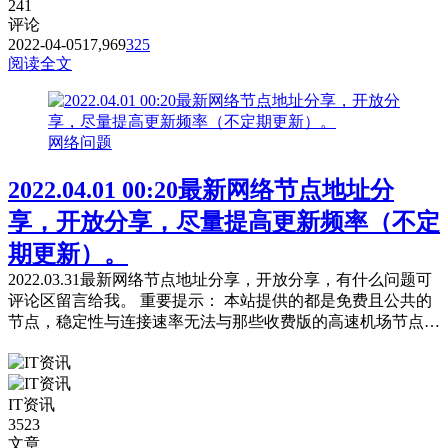
241
评论
2022-04-05
17,969
325
阅读全文
网络问题
2022.04.01 00:20最新网络节点地址分
享，开放分享，尽量提高更新频率（不定
期更新）。
2022.03.31最新网络节点地址分享，开放分享，有什么问题可
评论区留言给我。 重要提示： 本站提供的都是免费且公共的
节点，稳定性与连接速率无法与那些收费版的高速机场节点相
提并论，不能奢望太多。 常见问题，统一回复： 第一：注意
你自己的网络环境（本地连接当中的DNS，手动配置一下：4
个114，4个1，4.4.8.8，8.8.8.8或是其它公共的DNS。） 第
IT资讯
二：免费公共的节点，用的人太多，稳定性...
3523
文章