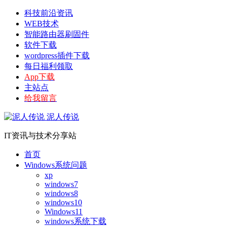
科技前沿资讯
WEB技术
智能路由器刷固件
软件下载
wordpress插件下载
每日福利领取
App下载
主站点
给我留言
泥人传说
IT资讯与技术分享站
首页
Windows系统问题
xp
windows7
windows8
windows10
Windows11
windows系统下载