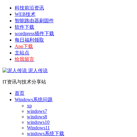
科技前沿资讯
WEB技术
智能路由器刷固件
软件下载
wordpress插件下载
每日福利领取
App下载
主站点
给我留言
泥人传说
IT资讯与技术分享站
首页
Windows系统问题
xp
windows7
windows8
windows10
Windows11
windows系统下载