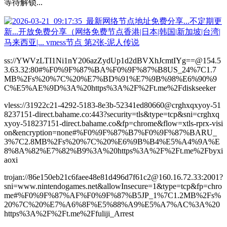
等待解锁...
ss://YWVzLTI1Ni1nY206azZydUp1d2dBVXhJcmtIYg==@154.5
3.63.32:80#%F0%9F%87%BA%F0%9F%87%B8US_24%7C1.7
MB%2Fs%20%7C%20%E7%BD%91%E7%9B%98%E6%90%9
C%E5%AE%9D%3A%20https%3A%2F%2Ft.me%2Fdiskseeker
vless://31922c21-4292-5183-8e3b-52341ed80660@crghxqxyoy-51
8237151-direct.bahame.co:443?security=tls&type=tcp&sni=crghxq
xyoy-518237151-direct.bahame.co&fp=chrome&flow=xtls-rprx-visi
on&encryption=none#%F0%9F%87%B7%F0%9F%87%BARU_
3%7C2.8MB%2Fs%20%7C%20%E6%9B%B4%E5%A4%9A%E
8%8A%82%E7%82%B9%3A%20https%3A%2F%2Ft.me%2Fbyxi
aoxi
trojan://86e150eb21c6faee48e81d496d7f61c2@160.16.72.33:2001?
sni=www.nintendogames.net&allowInsecure=1&type=tcp&fp=chro
me#%F0%9F%87%AF%F0%9F%87%B5JP_1%7C1.2MB%2Fs%
20%7C%20%E7%A6%8F%E5%88%A9%E5%A7%AC%3A%20
https%3A%2F%2Ft.me%2Ffuliji_Arrest