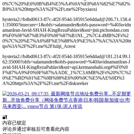
0%7C%20%E6%9B%B4%E5%A4%9A%E8%8A%82%E7%82%
B9%3A%20https%3A%2F%2Ft.me%2Fbyxiaoxi
hysteria2://b4bd0613-ff7c-4f2f-954d-185915e6ddad@206.71.158.4
1:35000?insecure=1&obfs=salamander&obfs-password=%40Javidn
amanIran-Javid-SHAH-KingRezaPahlavi&sni=jnir.pichondan.com
#%F0%9F%87%B3%F0%9F%87%B1NL_2%7C4.4MB%2Fs%2
0%7C%20%E7%A6%8F%E5%88%A9%E5%A7%AC%3A%20ht
tps%3A%2F%2Ft.me%2Ffuliji_Arrest
hysteria2://b4bd0613-ff7c-4f2f-954d-185915e6ddad@181.214.99.1
62:35000?obfs=salamander&obfs-password=%40JavidnamanIran-J
avid-SHAH-KingRezaPahlavi&sni=api.kermanshahi.org#%F0%9
F%87%A9%F0%9F%87%AADE_1%7C3.6MB%2Fs%20%7C%2
0%E7%BD%91%E7%9B%98%E6%90%9C%E5%AE%9D%3
A%20https%3A%2F%2Ft.me%2Fdiskseeker
🔐
内容已锁定
评论并通过审核后可查看此内容