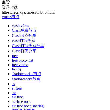
点赞
登录收藏
https://nrcs.xyz/vmess/14070.html
vmess节点
clash v2ray
Clash免费节点
Clash节点分享
clash订阅免费
Clash订阅免费分享
Clash订阅分享
free
free proxy list
free vmess
freefq
shadowsocks 节点
shadowsocks节点
ss
ss free
ssr
ssr free
ssr free node
ssr free node sharing