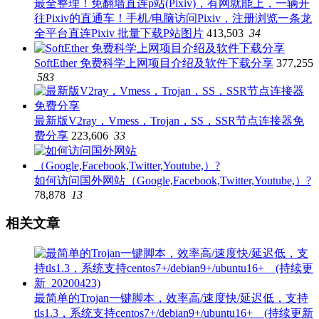
最全整理！免翻墙直连p站(Pixiv)，有网就能上，一辆开
往Pixiv的直通车！手机/电脑访问Pixiv，注册浏览一条龙
全平台直连Pixiv 批量下载P站图片
413,503
34
SoftEther 免费科学上网项目介绍及软件下载分享
377,255
583
最新版V2ray，Vmess，Trojan，SS，SSR节点连接器免
费分享
223,606
33
如何访问国外网站（Google,Facebook,Twitter,Youtube,）?
78,878
13
相关文章
最简单的Trojan一键脚本，效率高/速度快/延迟低，支持
tls1.3，系统支持centos7+/debian9+/ubuntu16+ (持续更新