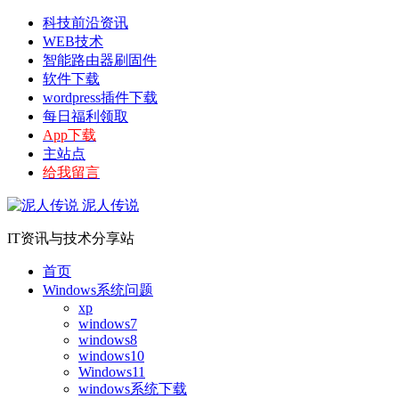
科技前沿资讯
WEB技术
智能路由器刷固件
软件下载
wordpress插件下载
每日福利领取
App下载
主站点
给我留言
泥人传说
IT资讯与技术分享站
首页
Windows系统问题
xp
windows7
windows8
windows10
Windows11
windows系统下载