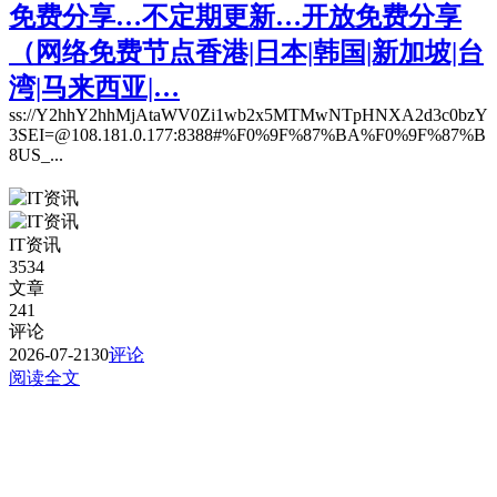
免费分享…不定期更新…开放免费分享
（网络免费节点香港|日本|韩国|新加坡|台
湾|马来西亚|…
ss://Y2hhY2hhMjAtaWV0Zi1wb2x5MTMwNTpHNXA2d3c0bzY
3SEI=@108.181.0.177:8388#%F0%9F%87%BA%F0%9F%87%B
8US_...
IT资讯
3534
文章
241
评论
2026-07-21
30
评论
阅读全文