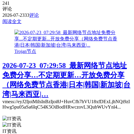
241
评论
2026-07-23
33
评论
阅读全文
Trojan节点
2026-07-23_07:29:58_最新网络节点地址
免费分享…不定期更新…开放免费分享
（网络免费节点香港|日本|韩国|新加坡|台
湾|马来西亚|…
vmess://eyJ2IjoiMiIsInBzIjoi8J+HuvCfh7hVU18xfDExLjhNQi9zI
Hwg5pu05aSa6IqC54K5OiBodHRwczovL3QubWUvYnl4...
IT资讯