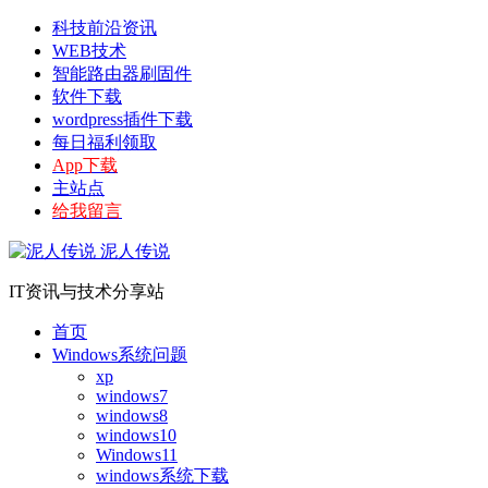
科技前沿资讯
WEB技术
智能路由器刷固件
软件下载
wordpress插件下载
每日福利领取
App下载
主站点
给我留言
泥人传说
IT资讯与技术分享站
首页
Windows系统问题
xp
windows7
windows8
windows10
Windows11
windows系统下载