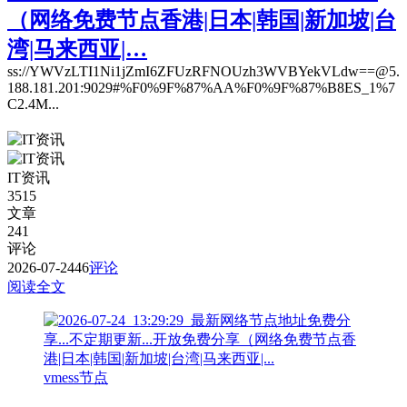
（网络免费节点香港|日本|韩国|新加坡|台
湾|马来西亚|…
ss://YWVzLTI1Ni1jZmI6ZFUzRFNOUzh3WVBYekVLdw==@5.
188.181.201:9029#%F0%9F%87%AA%F0%9F%87%B8ES_1%7
C2.4M...
IT资讯
3515
文章
241
评论
2026-07-24
46
评论
阅读全文
vmess节点