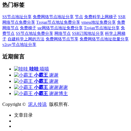
热门标签
SS节点地址分享
免费网络节点地址分享
节点
免费科学上网梯子
SSR
网络节点免费分享
Trojan节点地址免费分享
vmess地址免费分享
免费
网络节点
免费梯子
ssr网络节点地址免费分享
Trojan节点地址分享
免
费节点
SS节点地址免费分享
网络节点
SSR订阅地址分享
科学上网梯
子
自建科学上网的方法
免费网络节点节享
免费网络节点地址批量分享
v2ray节点地址分享
近期留言
哇哇
嘻嘻
小霸王
谢谢
小霸王
谢谢
小霸王
谢谢谢谢
小霸王
谢谢博主
Copyright ©
泥人传说
版权所有.
文章目录