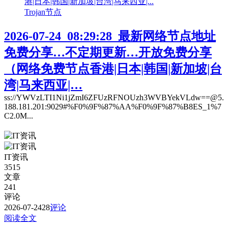
Trojan节点
2026-07-24_08:29:28_最新网络节点地址
免费分享…不定期更新…开放免费分享
（网络免费节点香港|日本|韩国|新加坡|台
湾|马来西亚|…
ss://YWVzLTI1Ni1jZmI6ZFUzRFNOUzh3WVBYekVLdw==@5.
188.181.201:9029#%F0%9F%87%AA%F0%9F%87%B8ES_1%7
C2.0M...
IT资讯
3515
文章
241
评论
2026-07-24
28
评论
阅读全文