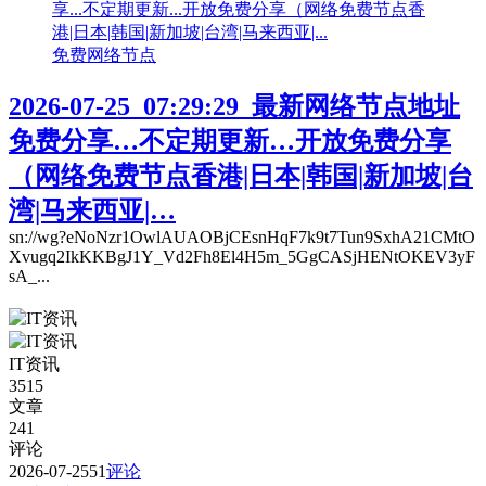
免费网络节点
2026-07-25_07:29:29_最新网络节点地址
免费分享…不定期更新…开放免费分享
（网络免费节点香港|日本|韩国|新加坡|台
湾|马来西亚|…
sn://wg?eNoNzr1OwlAUAOBjCEsnHqF7k9t7Tun9SxhA21CMtO
Xvugq2IkKKBgJ1Y_Vd2Fh8El4H5m_5GgCASjHENtOKEV3yF
sA_...
IT资讯
3515
文章
241
评论
2026-07-25
51
评论