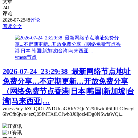
文章
241
评论
2026-07-25
48
评论
阅读全文
vmess节点
2026-07-24_23:29:38_最新网络节点地址
免费分享…不定期更新…开放免费分享
（网络免费节点香港|日本|韩国|新加坡|台
湾|马来西亚|…
vmess://eyJhZGQiOiJ2NDUuaGRhY2QuY29tIiwidiI6IjIiLCJwcyI
6IvCfh6jwn4ezQ05fMTAiLCJwb3J0IjozMDg0NSwiaWQi...