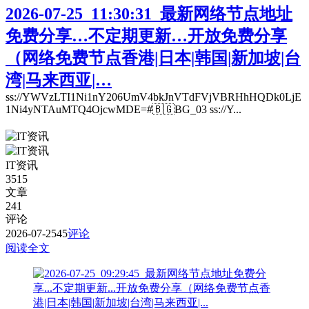
2026-07-25_11:30:31_最新网络节点地址
免费分享…不定期更新…开放免费分享
（网络免费节点香港|日本|韩国|新加坡|台
湾|马来西亚|…
ss://YWVzLTI1Ni1nY206UmV4bkJnVTdFVjVBRHhHQDk0LjE
1Ni4yNTAuMTQ4OjcwMDE=#🇧🇬BG_03 ss://Y...
IT资讯
3515
文章
241
评论
2026-07-25
45
评论
阅读全文