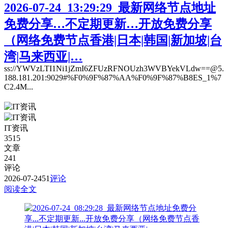
2026-07-24_13:29:29_最新网络节点地址
免费分享…不定期更新…开放免费分享
（网络免费节点香港|日本|韩国|新加坡|台
湾|马来西亚|…
ss://YWVzLTI1Ni1jZmI6ZFUzRFNOUzh3WVBYekVLdw==@5.
188.181.201:9029#%F0%9F%87%AA%F0%9F%87%B8ES_1%7
C2.4M...
IT资讯
3515
文章
241
评论
2026-07-24
51
评论
阅读全文