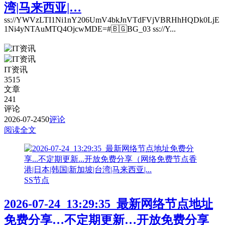
湾|马来西亚|…
ss://YWVzLTI1Ni1nY206UmV4bkJnVTdFVjVBRHhHQDk0LjE
1Ni4yNTAuMTQ4OjcwMDE=#🇧🇬BG_03 ss://Y...
IT资讯
3515
文章
241
评论
2026-07-24
50
评论
阅读全文
SS节点
2026-07-24_13:29:35_最新网络节点地址
免费分享…不定期更新…开放免费分享