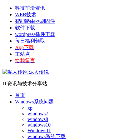
科技前沿资讯
WEB技术
智能路由器刷固件
软件下载
wordpress插件下载
每日福利领取
App下载
主站点
给我留言
泥人传说
IT资讯与技术分享站
首页
Windows系统问题
xp
windows7
windows8
windows10
Windows11
windows系统下载