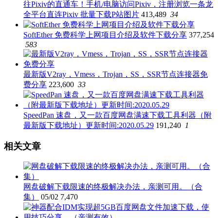
往Pixiv的直通车！手机/电脑访问Pixiv，注册浏览一条龙
全平台直连Pixiv 批量下载P站图片
413,489
34
SoftEther 免费科学上网项目介绍及软件下载分享
377,254
583
最新版V2ray，Vmess，Trojan，SS，SSR节点连接器免
费分享
223,600
33
SpeedPan 速盘，又一款百度网盘满速下载工具利器（附
最新版下载地址）更新时间:2020.05.29
191,240
1
相关文章
网盘破解下载限速的终极解决办法，亲测可用。（合
集）
05/02
7,470