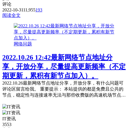
评论
2022-10-31
11,955
193
阅读全文
网络问题
2022.10.26 12:42最新网络节点地址分
享，开放分享，尽量提高更新频率（不定
期更新，累积有新节点加入）。
2022.10.26最新网络节点地址分享，开放分享，有什么问题可
评论区留言给我。 重要提示： 本站提供的都是免费且公共的
节点，稳定性与连接速率无法与那些收费版的高速机场节点相
提并论，不能奢望太多。 常见问题，统一回复： 第一：注意
你自己的网络环境（本地连接当中的DNS，手动配置一下：4
个114，4个1，4.4.8.8，8.8.8.8或是其它公共的DNS。） 第
IT资讯
二：免费公共的节点，用的人太多，稳定性...
3553