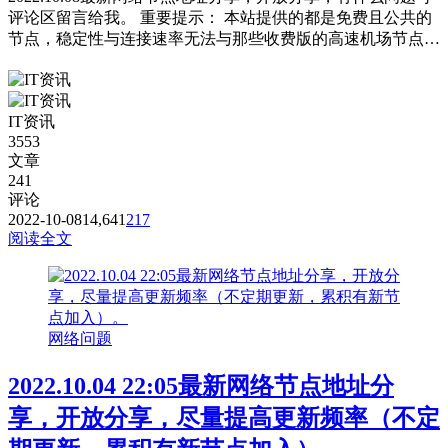
评论区留言给我。 重要提示： 本站提供的都是免费且公共的
节点，稳定性与连接速率无法与那些收费版的高速机场节点相
提并论，不能奢望太多。 常见问题，统一回复： 第一：注意
你自己的网络环境（本地连接当中的DNS，手动配置一下：4
个114，4个1，4.4.8.8，8.8.8.8或是其它公共的DNS。） 第
IT资讯
二：免费公共的节点，用的人太多，稳定性...
3553
文章
241
评论
2022-10-08
14,641
217
阅读全文
网络问题
2022.10.04 22:05最新网络节点地址分
享，开放分享，尽量提高更新频率（不定