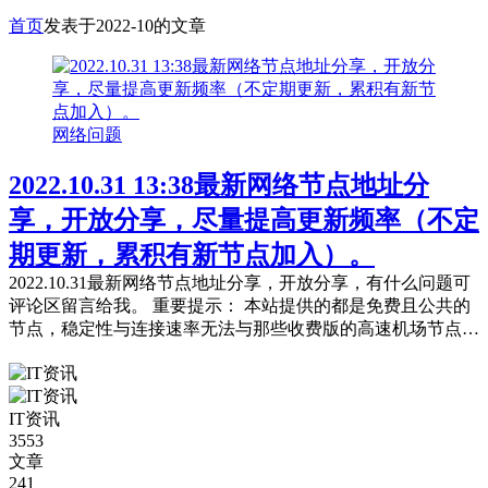
首页
发表于2022-10的文章
网络问题
2022.10.31 13:38最新网络节点地址分
享，开放分享，尽量提高更新频率（不定
期更新，累积有新节点加入）。
2022.10.31最新网络节点地址分享，开放分享，有什么问题可
评论区留言给我。 重要提示： 本站提供的都是免费且公共的
节点，稳定性与连接速率无法与那些收费版的高速机场节点相
提并论，不能奢望太多。 常见问题，统一回复： 第一：注意
你自己的网络环境（本地连接当中的DNS，手动配置一下：4
个114，4个1，4.4.8.8，8.8.8.8或是其它公共的DNS。） 第
IT资讯
二：免费公共的节点，用的人太多，稳定性...
3553
文章
241