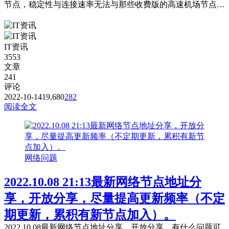
节点，稳定性与连接速率无法与那些收费版的高速机场节点相
提并论，不能奢望太多。 常见问题，统一回复： 第一：注意
你自己的网络环境（本地连接当中的DNS，手动配置一下：4
个114，4个1，4.4.8.8，8.8.8.8或是其它公共的DNS。） 第
IT资讯
二：免费公共的节点，用的人太多，稳定性...
3553
文章
241
评论
2022-10-14
19,680
282
阅读全文
网络问题
2022.10.08 21:13最新网络节点地址分
享，开放分享，尽量提高更新频率（不定
期更新，累积有新节点加入）。
2022.10.08最新网络节点地址分享，开放分享，有什么问题可