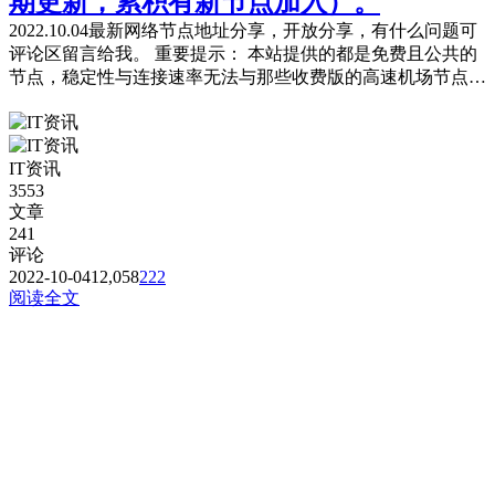
期更新，累积有新节点加入）。
2022.10.04最新网络节点地址分享，开放分享，有什么问题可
评论区留言给我。 重要提示： 本站提供的都是免费且公共的
节点，稳定性与连接速率无法与那些收费版的高速机场节点相
提并论，不能奢望太多。 常见问题，统一回复： 第一：注意
你自己的网络环境（本地连接当中的DNS，手动配置一下：4
个114，4个1，4.4.8.8，8.8.8.8或是其它公共的DNS。） 第
IT资讯
二：免费公共的节点，用的人太多，稳定性...
3553
文章
241
评论
2022-10-04
12,058
222
阅读全文