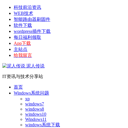
科技前沿资讯
WEB技术
智能路由器刷固件
软件下载
wordpress插件下载
每日福利领取
App下载
主站点
给我留言
泥人传说
IT资讯与技术分享站
首页
Windows系统问题
xp
windows7
windows8
windows10
Windows11
windows系统下载