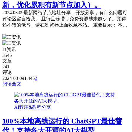
新，优化累积有新节点加入）。
2024.03.09最新网络节点地址分享，开放分享，有什么问题可
评论区留言给我。 且行且珍惜，免费资源越来越少了。觉得
还不错的佬爷，请在浏览器上面收藏本站。 重要提示： 本站
提供的都是免费且公共的节点，稳定性与连接速率无法与那些
收费版的高速机场节点相提并论，不能奢望太多。 为防止失
联，请下载本站APP进行安装或是收藏本站及备用站点。 常
IT资讯
见问题，统一回复： 第一：注意你自己的网络环境（本地连
3545
接当中的...
文章
241
评论
2024-03-09
1,445
2
阅读全文
AI程序&教程分享
100%本地离线运行的 ChatGPT最佳替
代！支持各大开源的AI大模型