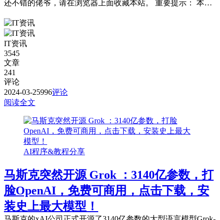
还不错的佬爷，请在浏览器上面收藏本站。 重要提示： 本站
提供的都是免费且公共的节点，稳定性与连接速率无法与那些
收费版的高速机场节点相提并论，不能奢望太多。 为防止失
联，请下载本站APP进行安装或是收藏本站及备用站点。 常
IT资讯
见问题，统一回复： 第一：注意你自己的网络环境（本地连
3545
接当中的...
文章
241
评论
2024-03-25
996
评论
阅读全文
AI程序&教程分享
马斯克突然开源 Grok ：3140亿参数，打
脸OpenAI，免费可商用，点击下载，安
装史上最大模型！
马斯克的xAI公司正式开源了3140亿参数的大型语言模型Grok-