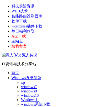
科技前沿资讯
WEB技术
智能路由器刷固件
软件下载
wordpress插件下载
每日福利领取
App下载
主站点
给我留言
泥人传说
IT资讯与技术分享站
首页
Windows系统问题
xp
windows7
windows8
windows10
Windows11
windows系统下载