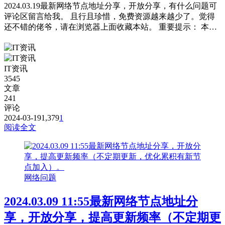
2024.03.19最新网络节点地址分享，开放分享，有什么问题可
评论区留言给我。 且行且珍惜，免费资源越来越少了。觉得
还不错的佬爷，请在浏览器上面收藏本站。 重要提示： 本站
提供的都是免费且公共的节点，稳定性与连接速率无法与那些
收费版的高速机场节点相提并论，不能奢望太多。 为防止失
联，请下载本站APP进行安装或是收藏本站及备用站点。 常
IT资讯
见问题，统一回复： 第一：注意你自己的网络环境（本地连
3545
接当中的...
文章
241
评论
2024-03-19
1,379
1
阅读全文
网络问题
2024.03.09 11:55最新网络节点地址分
享，开放分享，提高更新频率（不定期更