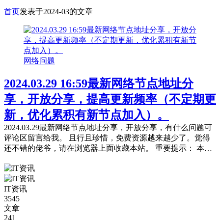
首页
发表于2024-03的文章
网络问题
2024.03.29 16:59最新网络节点地址分
享，开放分享，提高更新频率（不定期更
新，优化累积有新节点加入）。
2024.03.29最新网络节点地址分享，开放分享，有什么问题可
评论区留言给我。 且行且珍惜，免费资源越来越少了。觉得
还不错的佬爷，请在浏览器上面收藏本站。 重要提示： 本站
提供的都是免费且公共的节点，稳定性与连接速率无法与那些
收费版的高速机场节点相提并论，不能奢望太多。 为防止失
联，请下载本站APP进行安装或是收藏本站及备用站点。 常
IT资讯
见问题，统一回复： 第一：注意你自己的网络环境（本地连
3545
接当中的...
文章
241