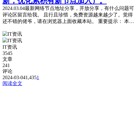
新，优化累积有新节点加入）。
2024.03.04最新网络节点地址分享，开放分享，有什么问题可
评论区留言给我。 且行且珍惜，免费资源越来越少了。觉得
还不错的佬爷，请在浏览器上面收藏本站。 重要提示： 本站
提供的都是免费且公共的节点，稳定性与连接速率无法与那些
收费版的高速机场节点相提并论，不能奢望太多。 为防止失
联，请下载本站APP进行安装或是收藏本站及备用站点。 常
IT资讯
见问题，统一回复： 第一：注意你自己的网络环境（本地连
3545
接当中的...
文章
241
评论
2024-03-04
1,435
1
阅读全文