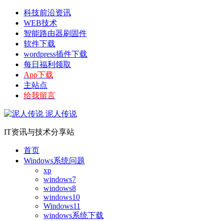
科技前沿资讯
WEB技术
智能路由器刷固件
软件下载
wordpress插件下载
每日福利领取
App下载
主站点
给我留言
泥人传说
IT资讯与技术分享站
首页
Windows系统问题
xp
windows7
windows8
windows10
Windows11
windows系统下载