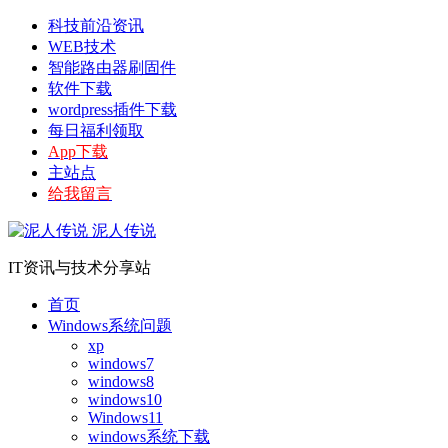
科技前沿资讯
WEB技术
智能路由器刷固件
软件下载
wordpress插件下载
每日福利领取
App下载
主站点
给我留言
泥人传说
IT资讯与技术分享站
首页
Windows系统问题
xp
windows7
windows8
windows10
Windows11
windows系统下载