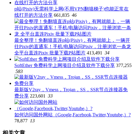
p站(Pixiv)无需科学上网(不用VPN翻墙梯子)也能正常在
线打开的方法分享
661,835
46
最全整理！免翻墙直连p站(Pixiv)，有网就能上，一辆开
往Pixiv的直通车！手机/电脑访问Pixiv，注册浏览一条龙
全平台直连Pixiv 批量下载P站图片
413,491
34
SoftEther 免费科学上网项目介绍及软件下载分享
377,255
583
最新版V2ray，Vmess，Trojan，SS，SSR节点连接器免
费分享
223,601
33
如何访问国外网站（Google,Facebook,Twitter,Youtube,）?
78,877
13
相关文章