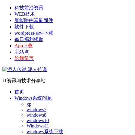
科技前沿资讯
WEB技术
智能路由器刷固件
软件下载
wordpress插件下载
每日福利领取
App下载
主站点
给我留言
泥人传说
IT资讯与技术分享站
首页
Windows系统问题
xp
windows7
windows8
windows10
Windows11
windows系统下载