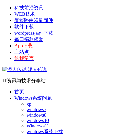
科技前沿资讯
WEB技术
智能路由器刷固件
软件下载
wordpress插件下载
每日福利领取
App下载
主站点
给我留言
泥人传说
IT资讯与技术分享站
首页
Windows系统问题
xp
windows7
windows8
windows10
Windows11
windows系统下载