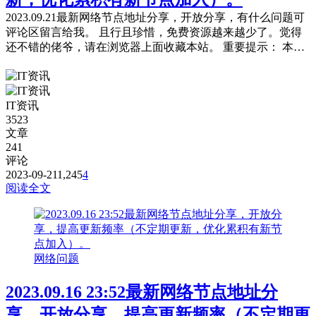
2023.09.21最新网络节点地址分享，开放分享，有什么问题可
评论区留言给我。 且行且珍惜，免费资源越来越少了。觉得
还不错的佬爷，请在浏览器上面收藏本站。 重要提示： 本站
提供的都是免费且公共的节点，稳定性与连接速率无法与那些
收费版的高速机场节点相提并论，不能奢望太多。 为防止失
联，请下载本站APP进行安装或是收藏本站及备用站点。 常
IT资讯
见问题，统一回复： 第一：注意你自己的网络环境（本地连
3523
接当中的...
文章
241
评论
2023-09-21
1,245
4
阅读全文
网络问题
2023.09.16 23:52最新网络节点地址分
享，开放分享，提高更新频率（不定期更