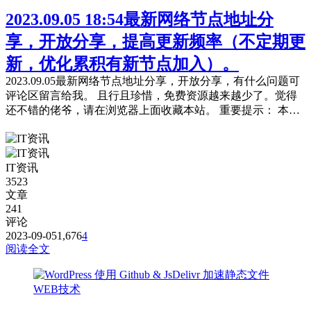
2023.09.05 18:54最新网络节点地址分
享，开放分享，提高更新频率（不定期更
新，优化累积有新节点加入）。
2023.09.05最新网络节点地址分享，开放分享，有什么问题可
评论区留言给我。 且行且珍惜，免费资源越来越少了。觉得
还不错的佬爷，请在浏览器上面收藏本站。 重要提示： 本站
提供的都是免费且公共的节点，稳定性与连接速率无法与那些
收费版的高速机场节点相提并论，不能奢望太多。 为防止失
联，请下载本站APP进行安装或是收藏本站及备用站点。 常
IT资讯
见问题，统一回复： 第一：注意你自己的网络环境（本地连
3523
接当中的...
文章
241
评论
2023-09-05
1,676
4
阅读全文
WEB技术