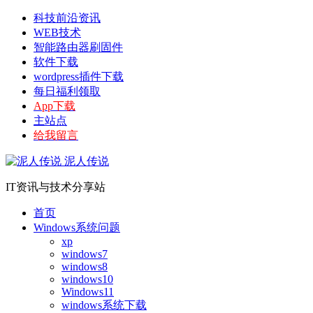
科技前沿资讯
WEB技术
智能路由器刷固件
软件下载
wordpress插件下载
每日福利领取
App下载
主站点
给我留言
泥人传说
IT资讯与技术分享站
首页
Windows系统问题
xp
windows7
windows8
windows10
Windows11
windows系统下载