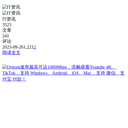
提供的都是免费且公共的节点，稳定性与连接速率无法与那些
收费版的高速机场节点相提并论，不能奢望太多。 为防止失
联，请下载本站APP进行安装或是收藏本站及备用站点。 常
IT资讯
见问题，统一回复： 第一：注意你自己的网络环境（本地连
3523
接当中的...
文章
241
评论
2023-09-26
1,221
2
阅读全文