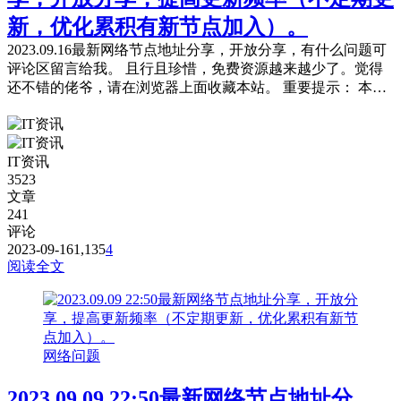
新，优化累积有新节点加入）。
2023.09.16最新网络节点地址分享，开放分享，有什么问题可
评论区留言给我。 且行且珍惜，免费资源越来越少了。觉得
还不错的佬爷，请在浏览器上面收藏本站。 重要提示： 本站
提供的都是免费且公共的节点，稳定性与连接速率无法与那些
收费版的高速机场节点相提并论，不能奢望太多。 为防止失
联，请下载本站APP进行安装或是收藏本站及备用站点。 常
IT资讯
见问题，统一回复： 第一：注意你自己的网络环境（本地连
3523
接当中的...
文章
241
评论
2023-09-16
1,135
4
阅读全文
网络问题
2023.09.09 22:50最新网络节点地址分