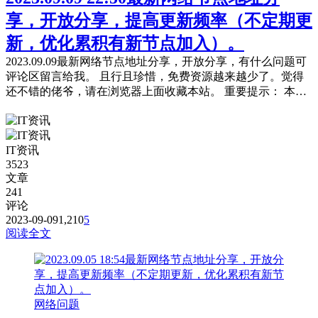
享，开放分享，提高更新频率（不定期更
新，优化累积有新节点加入）。
2023.09.09最新网络节点地址分享，开放分享，有什么问题可
评论区留言给我。 且行且珍惜，免费资源越来越少了。觉得
还不错的佬爷，请在浏览器上面收藏本站。 重要提示： 本站
提供的都是免费且公共的节点，稳定性与连接速率无法与那些
收费版的高速机场节点相提并论，不能奢望太多。 为防止失
联，请下载本站APP进行安装或是收藏本站及备用站点。 常
IT资讯
见问题，统一回复： 第一：注意你自己的网络环境（本地连
3523
接当中的...
文章
241
评论
2023-09-09
1,210
5
阅读全文
网络问题