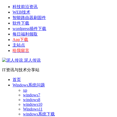
科技前沿资讯
WEB技术
智能路由器刷固件
软件下载
wordpress插件下载
每日福利领取
App下载
主站点
给我留言
泥人传说
IT资讯与技术分享站
首页
Windows系统问题
xp
windows7
windows8
windows10
Windows11
windows系统下载