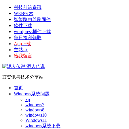
科技前沿资讯
WEB技术
智能路由器刷固件
软件下载
wordpress插件下载
每日福利领取
App下载
主站点
给我留言
泥人传说
IT资讯与技术分享站
首页
Windows系统问题
xp
windows7
windows8
windows10
Windows11
windows系统下载