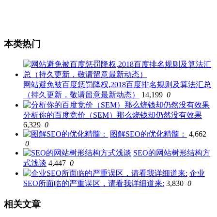
本类热门
网站避免被百度惩罚降权,2018百度排名规则及算法汇总
（持久更新，敬请留意最新动态）
14,199
0
分析你的百度竞价（SEM）那么烧钱却仍然没有效果
6,329
0
图解SEO的优化精髓：
4,662
0
SEO的网站树形结构方
式浅谈
4,447
0
企业
SEO所面临的严重误区，请看我详细道来:
3,830
0
相关文章