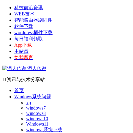
科技前沿资讯
WEB技术
智能路由器刷固件
软件下载
wordpress插件下载
每日福利领取
App下载
主站点
给我留言
泥人传说
IT资讯与技术分享站
首页
Windows系统问题
xp
windows7
windows8
windows10
Windows11
windows系统下载