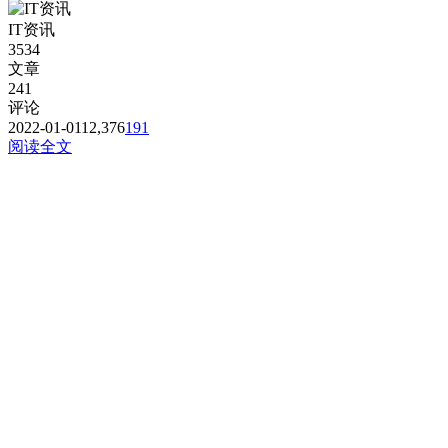
个114，4个1，4.4.8.8，8.8.8.8或是其它公共的DNS。） 第
IT资讯
二：免费公共的节点，用的人太多，稳定性...
3534
文章
241
评论
2022-01-01
12,376
191
阅读全文