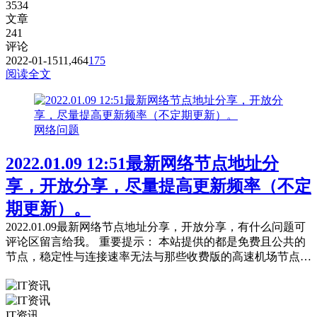
3534
文章
241
评论
2022-01-15
11,464
175
阅读全文
网络问题
2022.01.09 12:51最新网络节点地址分
享，开放分享，尽量提高更新频率（不定
期更新）。
2022.01.09最新网络节点地址分享，开放分享，有什么问题可
评论区留言给我。 重要提示： 本站提供的都是免费且公共的
节点，稳定性与连接速率无法与那些收费版的高速机场节点相
提并论，不能奢望太多。 常见问题，统一回复： 第一：注意
你自己的网络环境（本地连接当中的DNS，手动配置一下：4
个114，4个1，4.4.8.8，8.8.8.8或是其它公共的DNS。） 第
IT资讯
二：免费公共的节点，用的人太多，稳定性...