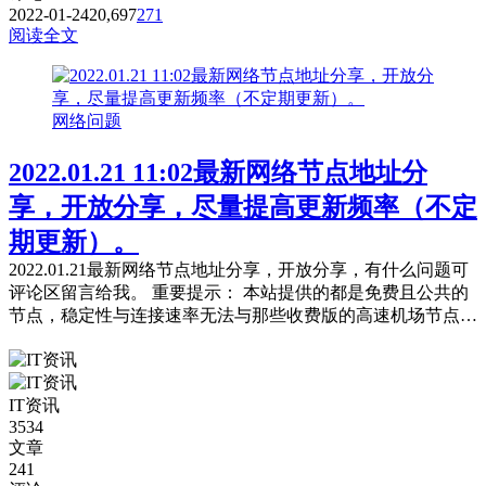
2022-01-24
20,697
271
阅读全文
网络问题
2022.01.21 11:02最新网络节点地址分
享，开放分享，尽量提高更新频率（不定
期更新）。
2022.01.21最新网络节点地址分享，开放分享，有什么问题可
评论区留言给我。 重要提示： 本站提供的都是免费且公共的
节点，稳定性与连接速率无法与那些收费版的高速机场节点相
提并论，不能奢望太多。 常见问题，统一回复： 第一：注意
你自己的网络环境（本地连接当中的DNS，手动配置一下：4
个114，4个1，4.4.8.8，8.8.8.8或是其它公共的DNS。） 第
IT资讯
二：免费公共的节点，用的人太多，稳定性...
3534
文章
241