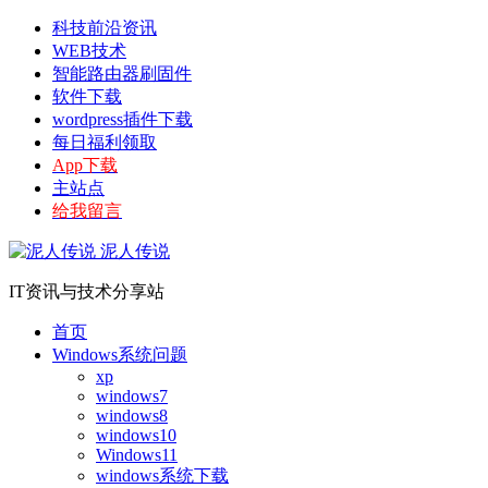
科技前沿资讯
WEB技术
智能路由器刷固件
软件下载
wordpress插件下载
每日福利领取
App下载
主站点
给我留言
泥人传说
IT资讯与技术分享站
首页
Windows系统问题
xp
windows7
windows8
windows10
Windows11
windows系统下载