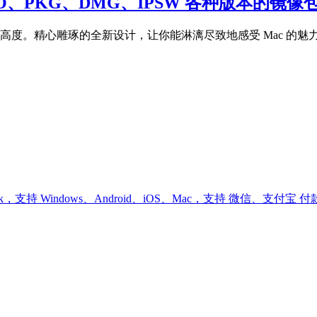
30) 正式版 ISO、PKG、DMG、IPSW 各种版
的高度。精心雕琢的全新设计，让你能淋漓尽致地感受 Mac 的魅力；Sa