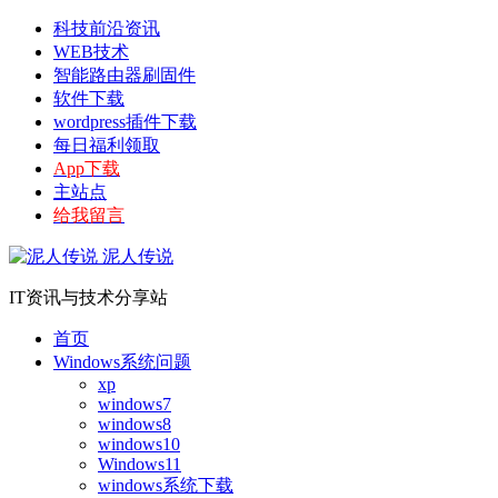
科技前沿资讯
WEB技术
智能路由器刷固件
软件下载
wordpress插件下载
每日福利领取
App下载
主站点
给我留言
泥人传说
IT资讯与技术分享站
首页
Windows系统问题
xp
windows7
windows8
windows10
Windows11
windows系统下载