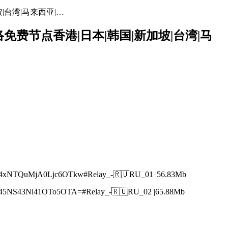
坡|台湾|马来西亚|…
网络免费节点香港|日本|韩国|新加坡|台湾|马
NTQuMjA0Ljc6OTkw#Relay_-🇷🇺RU_01 |56.83Mb
NS43Ni41OTo5OTA=#Relay_-🇷🇺RU_02 |65.88Mb