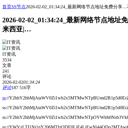
首页
SS节点
2026-02-02_01:34:24_最新网络节点地址
2026-02-02_01:34:24_最新网
来西亚|…
IT资讯
3534
文章
241
评论
2026-02-02
01:34:24
评论
187
516字
ss
://Y2hhY2hhMjAtaWV0Zi1wb2x5MTMwNTpBUmd2R1p5d0ErZ
ss://Y2hhY2hhMjAtaWV0Zi1wb2x5MTMwNTpBUmd2R1p5d0ErZ
ss://Y2hhY2hhMjAtaWV0Zi1wb2x5MTMwNTpOYWlrb0Nsb3V
ss://YWVzLTI1Ni1nY206MTIzQDE0LjE4LjEwNi44ODo2MTAw#