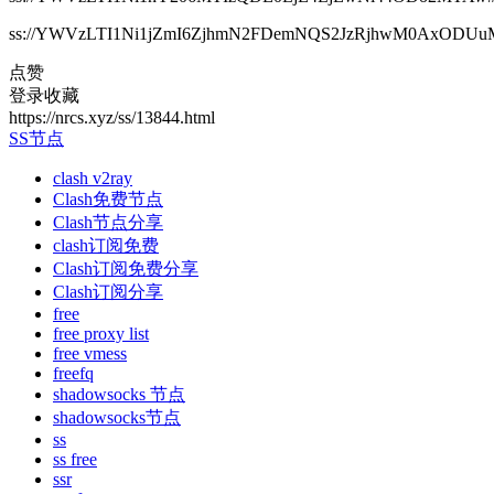
ss://YWVzLTI1Ni1jZmI6ZjhmN2FDemNQS2JzRjhwM0AxODUuM
点赞
登录收藏
https://nrcs.xyz/ss/13844.html
SS节点
clash v2ray
Clash免费节点
Clash节点分享
clash订阅免费
Clash订阅免费分享
Clash订阅分享
free
free proxy list
free vmess
freefq
shadowsocks 节点
shadowsocks节点
ss
ss free
ssr