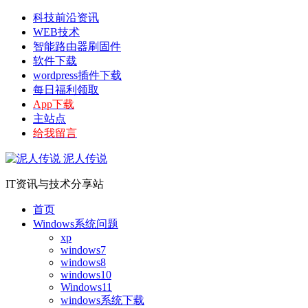
科技前沿资讯
WEB技术
智能路由器刷固件
软件下载
wordpress插件下载
每日福利领取
App下载
主站点
给我留言
泥人传说
IT资讯与技术分享站
首页
Windows系统问题
xp
windows7
windows8
windows10
Windows11
windows系统下载