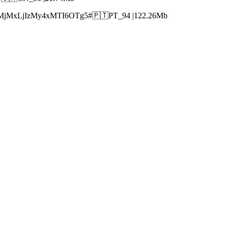
jMxLjIzMy4xMTI6OTg5#🇵🇹PT_94 |122.26Mb