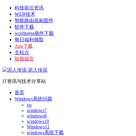
科技前沿资讯
WEB技术
智能路由器刷固件
软件下载
wordpress插件下载
每日福利领取
App下载
主站点
给我留言
泥人传说
IT资讯与技术分享站
首页
Windows系统问题
xp
windows7
windows8
windows10
Windows11
windows系统下载