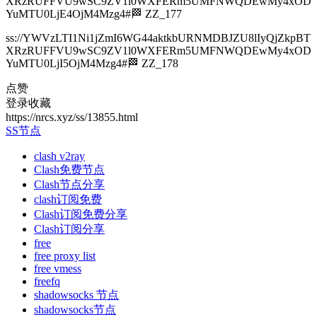
XRzRUFFVU9wSC9ZV1l0WXFERm5UMFNWQDEwMy4xOD
YuMTU0LjE4OjM4Mzg4#🏁 ZZ_177
ss://YWVzLTI1Ni1jZmI6WG44aktkbURNMDBJZU8lIyQjZkpBT
XRzRUFFVU9wSC9ZV1l0WXFERm5UMFNWQDEwMy4xOD
YuMTU0LjI5OjM4Mzg4#🏁 ZZ_178
点赞
登录收藏
https://nrcs.xyz/ss/13855.html
SS节点
clash v2ray
Clash免费节点
Clash节点分享
clash订阅免费
Clash订阅免费分享
Clash订阅分享
free
free proxy list
free vmess
freefq
shadowsocks 节点
shadowsocks节点