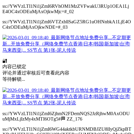
ss://YWVzLTI1Ni1jZmI6RVhOM1MzZVFwakU3RUp1OEA1Lj
E4OC4xODEuMjAxOjkwMjc=#_02
ss://YWVzLTI1Ni1jZmI6VTZxbllSaGZ5RG1uOHNnbkA1LjE4O
C4xODEuMjAxOjkwNDE=#_03
🔐
内容已锁定
评论并通过审核后可查看此内容
等待解锁...
ss://YWVzLTI1Ni1jZmI6ZjhmN2FDemNQS2JzRjhwM0AxODU
uMjMxLjIzMy4xMTI6OTg5#🏁 ZZ_176
ss://YWVzLTI1Ni1jZmI6WG44aktkbURNMDBJZU8lIyQjZkpBT