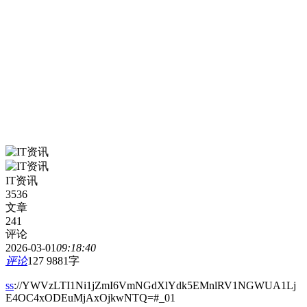
IT资讯
3536
文章
241
评论
2026-03-01
09:18:40
评论
127
9881字
ss
://YWVzLTI1Ni1jZmI6VmNGdXlYdk5EMnlRV1NGWUA1Lj
E4OC4xODEuMjAxOjkwNTQ=#_01