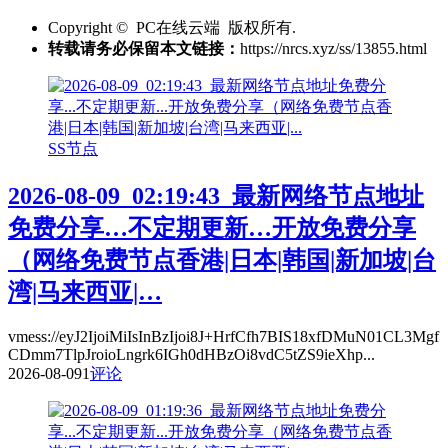
Copyright © PC在线云端 版权所有.
转载请务必保留本文链接：
https://nrcs.xyz/ss/13855.html
SS节点
2026-08-09_02:19:43_最新网络节点地址
免费分享…不定期更新…开放免费分享
（网络免费节点香港|日本|韩国|新加坡|台
湾|马来西亚|…
vmess://eyJ2IjoiMiIsInBzIjoi8J+HrfCfh7BIS18xfDMuN01CL3Mgf
CDmm7TlpJroioLngrk6IGh0dHBzOi8vdC5tZS9ieXhp...
2026-08-09
1
评论