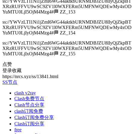
ss://YWVzLTI1Ni1jZmI6WG44aktkbURNMDBJZU8lIyQjZkpBT
XRzRUFFVU9wSC9ZV1l0WXFERm5UMFNWQDEwMy4xOD
YuMTU0LjI5OjM4Mzg4#🏁 ZZ_153
ss://YWVzLTI1Ni1jZmI6WG44aktkbURNMDBJZU8lIyQjZkpBT
XRzRUFFVU9wSC9ZV1l0WXFERm5UMFNWQDEwMy4xOD
YuMTU0LjIyOjM4Mzg4#🏁 ZZ_154
ss://YWVzLTI1Ni1jZmI6WG44aktkbURNMDBJZU8lIyQjZkpBT
XRzRUFFVU9wSC9ZV1l0WXFERm5UMFNWQDEwMy4xOD
YuMTU0LjIxOjM4Mzg4#🏁 ZZ_155
点赞
登录收藏
https://nrcs.xyz/ss/13841.html
SS节点
clash v2ray
Clash免费节点
Clash节点分享
clash订阅免费
Clash订阅免费分享
Clash订阅分享
free