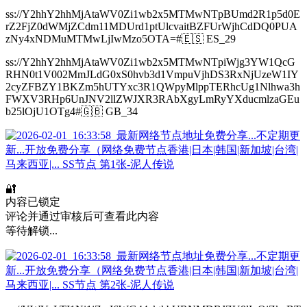
ss://Y2hhY2hhMjAtaWV0Zi1wb2x5MTMwNTpBUmd2R1p5d0E
rZ2FjZ0dWMjZCdm11MDUrd1ptUlcvaitBZFUrWjhCdDQ0PUA
zNy4xNDMuMTMwLjIwMzo5OTA=#🇪🇸 ES_29
ss://Y2hhY2hhMjAtaWV0Zi1wb2x5MTMwNTpiWjg3YW1QcG
RHN0t1V002MmJLdG0xS0hvb3d1VmpuVjhDS3RxNjUzeW1IY
2cyZFBZY1BKZm5hUTYxc3R1QWpyMlppTERhcUg1Nlhwa3h
FWXV3RHp6UnJNV2llZWJXR3RAbXgyLmRyYXducmlzaGEu
b25lOjU1OTg4#🇬🇧 GB_34
🔐
内容已锁定
评论并通过审核后可查看此内容
等待解锁...