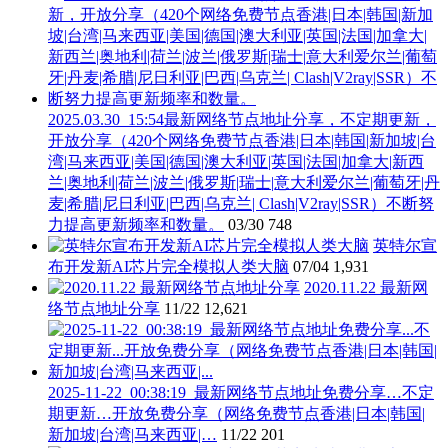
2025.03.30_15:54最新网络节点地址分享，不定期更新，
开放分享（420个网络免费节点香港|日本|韩国|新加坡|台
湾|马来西亚|美国|德国|澳大利亚|英国|法国|加拿大|新西
兰|奥地利|荷兰|波兰|俄罗斯|瑞士|意大利爱尔兰|葡萄牙|丹
麦|希腊|尼日利亚|巴西|乌克兰| Clash|V2ray|SSR）不断努
力提高更新频率和数量。
03/30
748
英特尔宣
布开发新AI芯片完全模拟人类大脑
07/04
1,931
2020.11.22 最新网
络节点地址分享
11/22
12,621
2025-11-22_00:38:19_最新网络节点地址免费分享…不定
期更新…开放免费分享（网络免费节点香港|日本|韩国|
新加坡|台湾|马来西亚|…
11/22
201