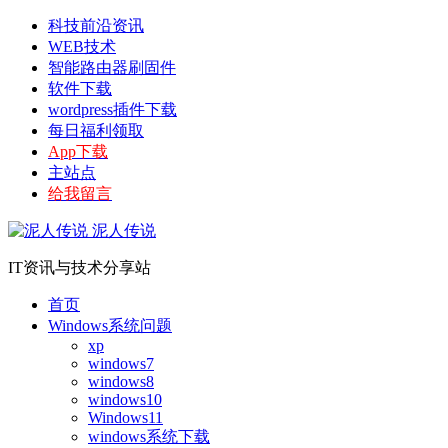
科技前沿资讯
WEB技术
智能路由器刷固件
软件下载
wordpress插件下载
每日福利领取
App下载
主站点
给我留言
泥人传说
IT资讯与技术分享站
首页
Windows系统问题
xp
windows7
windows8
windows10
Windows11
windows系统下载