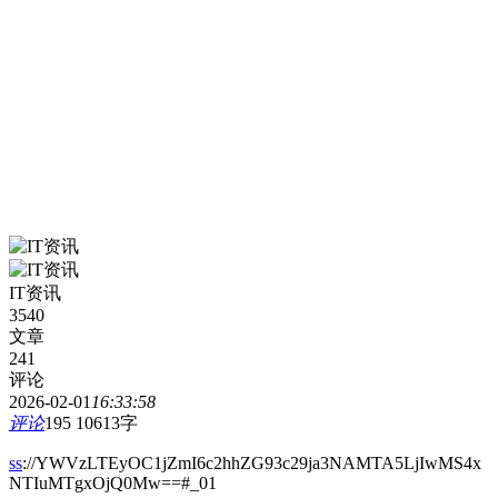
IT资讯
3540
文章
241
评论
2026-02-01
16:33:58
评论
195
10613字
ss
://YWVzLTEyOC1jZmI6c2hhZG93c29ja3NAMTA5LjIwMS4x
NTIuMTgxOjQ0Mw==#_01