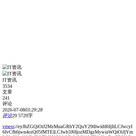
IT资讯
3534
文章
241
评论
2026-07-08
03:29:28
评论
29
5729字
vmess
://eyJhZGQiOiJ2MzMuaGRhY2QuY29tIiwidiI6IjIiLCJwcyI
6IvCfh6jwn4ezQ05fMTEiLCJwb3J0IjozMDgzMywiaWQiOiJjYm