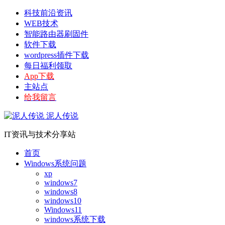
科技前沿资讯
WEB技术
智能路由器刷固件
软件下载
wordpress插件下载
每日福利领取
App下载
主站点
给我留言
泥人传说
IT资讯与技术分享站
首页
Windows系统问题
xp
windows7
windows8
windows10
Windows11
windows系统下载