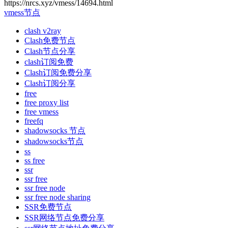
https://nrcs.xyz/vmess/14694.html
vmess节点
clash v2ray
Clash免费节点
Clash节点分享
clash订阅免费
Clash订阅免费分享
Clash订阅分享
free
free proxy list
free vmess
freefq
shadowsocks 节点
shadowsocks节点
ss
ss free
ssr
ssr free
ssr free node
ssr free node sharing
SSR免费节点
SSR网络节点免费分享