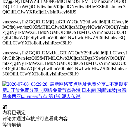
IzZjg3Ny1kMWZiLTM0NGMtODdhOS1kMTUzYmZmZDU0O
DQiLCJhaWQiOiIyIiwibmV0IjoidGNwIiwidHlwZSI6IiIsImhvc3
QiOiIiLCJwYXRoIjoiLyIsInRscyI6IiJ9
vmess://eyJhZGQiOiJ2MjQuaGRhY2QuY29tIiwidiI6IjIiLCJwcyI6
IvCfh6jwn4ezQ05fMTIiLCJwb3J0IjozMDgyNCwiaWQiOiJjYmIz
Zjg3Ny1kMWZiLTM0NGMtODdhOS1kMTUzYmZmZDU0OD
QiLCJhaWQiOiIyIiwibmV0IjoidGNwIiwidHlwZSI6IiIsImhvc3Qi
OiIiLCJwYXRoIjoiLyIsInRscyI6IiJ9
vmess://eyJhZGQiOiJ2MzUuaGRhY2QuY29tIiwidiI6IjIiLCJwcyI
6IvCfh6jwn4ezQ05fMTMiLCJwb3J0IjozMDgzNSwiaWQiOiJjY
mIzZjg3Ny1kMWZiLTM0NGMtODdhOS1kMTUzYmZmZDU0
ODQiLCJhaWQiOiIyIiwibmV0IjoidGNwIiwidHlwZSI6IiIsImhvc
3QiOiIiLCJwYXRoIjoiLyIsInRscyI6IiJ9
🔐
内容已锁定
评论并通过审核后可查看此内容
等待解锁...