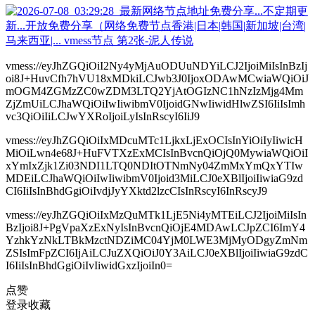
vmess://eyJhZGQiOiI2Ny4yMjAuODUuNDYiLCJ2IjoiMiIsInBzIj
oi8J+HuvCfh7hVU18xMDkiLCJwb3J0IjoxODAwMCwiaWQiOiJ
mOGM4ZGMzZC0wZDM3LTQ2YjAtOGIzNC1hNzIzMjg4Mm
ZjZmUiLCJhaWQiOiIwIiwibmV0IjoidGNwIiwidHlwZSI6IiIsImh
vc3QiOiIiLCJwYXRoIjoiLyIsInRscyI6IiJ9
vmess://eyJhZGQiOiIxMDcuMTc1LjkxLjExOCIsInYiOiIyIiwicH
MiOiLwn4e68J+HuFVTXzExMCIsInBvcnQiOjQ0MywiaWQiOiI
xYmIxZjk1Zi03NDI1LTQ0NDItOTNmNy04ZmMxYmQxYTIw
MDEiLCJhaWQiOiIwIiwibmV0Ijoid3MiLCJ0eXBlIjoiIiwiaG9zd
CI6IiIsInBhdGgiOiIvdjJyYXktd2lzcCIsInRscyI6InRscyJ9
vmess://eyJhZGQiOiIxMzQuMTk1LjE5Ni4yMTEiLCJ2IjoiMiIsIn
BzIjoi8J+PgVpaXzExNyIsInBvcnQiOjE4MDAwLCJpZCI6ImY4
YzhkYzNkLTBkMzctNDZiMC04YjM0LWE3MjMyODgyZmNm
ZSIsImFpZCI6IjAiLCJuZXQiOiJ0Y3AiLCJ0eXBlIjoiIiwiaG9zdC
I6IiIsInBhdGgiOiIvIiwidGxzIjoiIn0=
点赞
登录收藏