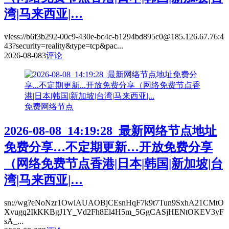
湾|马来西亚|…
vless://b6f3b292-00c9-430e-bc4c-b1294bd895c0@185.126.67.76:4
43?security=reality&type=tcp&pac...
2026-08-08
3
评论
免费网络节点
2026-08-08_14:19:28_最新网络节点地址
免费分享…不定期更新…开放免费分享
（网络免费节点香港|日本|韩国|新加坡|台
湾|马来西亚|…
sn://wg?eNoNzr1OwlAUAOBjCEsnHqF7k9t7Tun9SxhA21CMtO
Xvugq2IkKKBgJ1Y_Vd2Fh8El4H5m_5GgCASjHENtOKEV3yF
sA_...