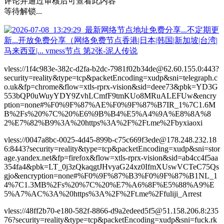
评论并通过审核后可查看此内容
等待解锁...
vless://1f4c983e-382c-d2fa-b2dc-7981f02b34de@62.60.155.0:443?
security=reality&type=tcp&packetEncoding=xudp&sni=telegraph.c
o.uk&fp=chrome&flow=xtls-rprx-vision&sid=deee73&pbk=YD3G
553bQP0uWuyYDY9ZvhLCmfF9tmKUo8MRuALEFUw&encry
ption=none#%F0%9F%87%AE%F0%9F%87%B7IR_1%7C1.6M
B%2Fs%20%7C%20%E6%9B%B4%E5%A4%9A%E8%8A%8
2%E7%82%B9%3A%20https%3A%2F%2Ft.me%2Fbyxiaoxi
vless://0047a8bc-0025-4d45-899b-c75c669f3ede@178.248.232.18
6:8443?security=reality&type=tcp&packetEncoding=xudp&sni=stor
age.yandex.net&fp=firefox&flow=xtls-rprx-vision&sid=ab4cc4f5aa
354fa4&pbk=LT_0j3zQkaqgtJHvyaG24xz0IfmXUswVCTeC75Qs
gjo&encryption=none#%F0%9F%87%B3%F0%9F%87%B1NL_1
4%7C1.3MB%2Fs%20%7C%20%E7%A6%8F%E5%88%A9%E
5%A7%AC%3A%20https%3A%2F%2Ft.me%2Ffuliji_Arrest
vless://48ff2b70-e180-582f-8866-d9a2edeed5f5@51.158.206.8:235
76?security=reality&type=tcp&packetEncoding=xudp&sni=fuck.rk