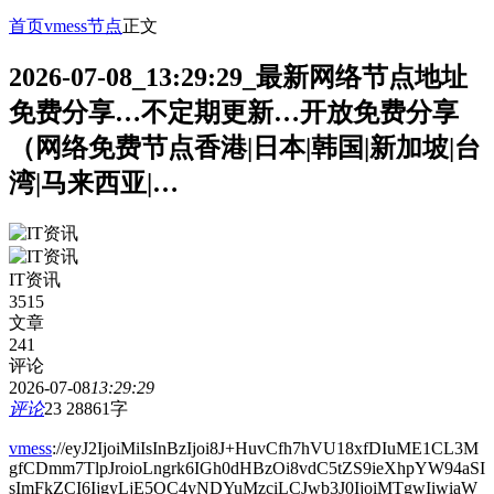
首页
vmess节点
正文
2026-07-08_13:29:29_最新网络节点地址
免费分享…不定期更新…开放免费分享
（网络免费节点香港|日本|韩国|新加坡|台
湾|马来西亚|…
IT资讯
3515
文章
241
评论
2026-07-08
13:29:29
评论
23
28861字
vmess
://eyJ2IjoiMiIsInBzIjoi8J+HuvCfh7hVU18xfDIuME1CL3M
gfCDmm7TlpJroioLngrk6IGh0dHBzOi8vdC5tZS9ieXhpYW94aSI
sImFkZCI6IjgyLjE5OC4yNDYuMzciLCJwb3J0IjoiMTgwIiwiaW