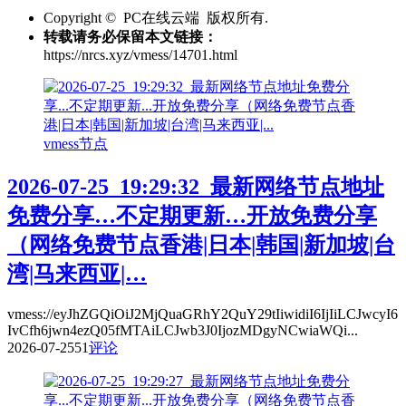
Copyright © PC在线云端 版权所有.
转载请务必保留本文链接：
https://nrcs.xyz/vmess/14701.html
vmess节点
2026-07-25_19:29:32_最新网络节点地址
免费分享…不定期更新…开放免费分享
（网络免费节点香港|日本|韩国|新加坡|台
湾|马来西亚|…
vmess://eyJhZGQiOiJ2MjQuaGRhY2QuY29tIiwidiI6IjIiLCJwcyI6
IvCfh6jwn4ezQ05fMTAiLCJwb3J0IjozMDgyNCwiaWQi...
2026-07-25
51
评论