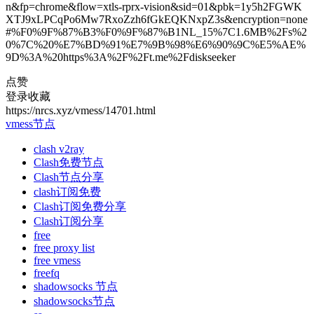
n&fp=chrome&flow=xtls-rprx-vision&sid=01&pbk=1y5h2FGWK
XTJ9xLPCqPo6Mw7RxoZzh6fGkEQKNxpZ3s&encryption=none
#%F0%9F%87%B3%F0%9F%87%B1NL_15%7C1.6MB%2Fs%2
0%7C%20%E7%BD%91%E7%9B%98%E6%90%9C%E5%AE%
9D%3A%20https%3A%2F%2Ft.me%2Fdiskseeker
点赞
登录收藏
https://nrcs.xyz/vmess/14701.html
vmess节点
clash v2ray
Clash免费节点
Clash节点分享
clash订阅免费
Clash订阅免费分享
Clash订阅分享
free
free proxy list
free vmess
freefq
shadowsocks 节点
shadowsocks节点