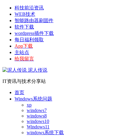
科技前沿资讯
WEB技术
智能路由器刷固件
软件下载
wordpress插件下载
每日福利领取
App下载
主站点
给我留言
泥人传说
IT资讯与技术分享站
首页
Windows系统问题
xp
windows7
windows8
windows10
Windows11
windows系统下载