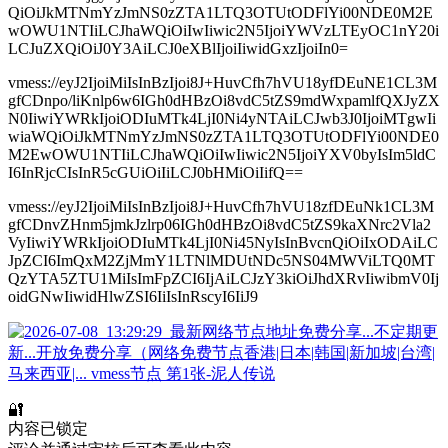
QiOiJkMTNmYzJmNS0zZTA1LTQ3OTUtODFlYi00NDE0M2E
wOWU1NTIiLCJhaWQiOiIwIiwic2N5IjoiYWVzLTEyOC1nY20i
LCJuZXQiOiJ0Y3AiLCJ0eXBlIjoiIiwidGxzIjoiIn0=
vmess://eyJ2IjoiMiIsInBzIjoi8J+HuvCfh7hVU18yfDEuNE1CL3M
gfCDnpo/liKnlp6w6IGh0dHBzOi8vdC5tZS9mdWxpamlfQXJyZX
N0IiwiYWRkIjoiODIuMTk4LjI0Ni4yNTAiLCJwb3J0IjoiMTgwIi
wiaWQiOiJkMTNmYzJmNS0zZTA1LTQ3OTUtODFlYi00NDE0
M2EwOWU1NTIiLCJhaWQiOiIwIiwic2N5IjoiYXV0byIsIm5ldC
I6InRjcCIsInR5cGUiOiIiLCJ0bHMiOiIifQ==
vmess://eyJ2IjoiMiIsInBzIjoi8J+HuvCfh7hVU18zfDEuNk1CL3M
gfCDnvZHnm5jmkJzlrp06IGh0dHBzOi8vdC5tZS9kaXNrc2Vla2
VyIiwiYWRkIjoiODIuMTk4LjI0Ni45NyIsInBvcnQiOiIxODAiLC
JpZCI6ImQxM2ZjMmY1LTNlMDUtNDc5NS04MWViLTQ0MT
QzYTA5ZTU1MiIsImFpZCI6IjAiLCJzY3kiOiJhdXRvIiwibmV0Ij
oidGNwIiwidHlwZSI6IiIsInRscyI6IiJ9
🔐
内容已锁定