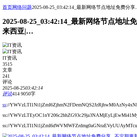
首页
网络问题
2025-08-25_03:42:14_最新网络节点地
2025-08-25_03:42:14_最新网
来西亚|…
IT资讯
3515
文章
241
评论
2025-08-25
03:42:14
评论
414
9050字
ss
://YWVzLTI1Ni1jZmI6ZjhmN2FDemNQS2JzRjhwM0AzNy4x
ss://YWVzLTEyOC1nY206c2hhZG93c29ja3NAMjEyLjEwMi41M
ss://YWVzLTI1Ni1jZmI6dWVMWFZrdmg0aGNraEVyUUAyMT