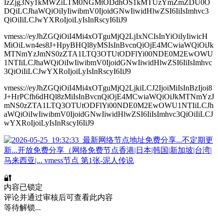
IzZjg3Ny1kMWZiLTM0NGMtODdhOS1kMTUzYmZmZDU0O
DQiLCJhaWQiOiIyIiwibmV0IjoidGNwIiwidHlwZSI6IiIsImhvc3
QiOiIiLCJwYXRoIjoiLyIsInRscyI6IiJ9
vmess://eyJhZGQiOiI4Mi4xOTguMjQ2LjIxNCIsInYiOiIyIiwicH
MiOiLwn4es8J+HpyBHQl8yMSIsInBvcnQiOjE4MCwiaWQiOiJk
MTNmYzJmNS0zZTA1LTQ3OTUtODFlYi00NDE0M2EwOWU
1NTIiLCJhaWQiOiIwIiwibmV0IjoidGNwIiwidHlwZSI6IiIsImhvc
3QiOiIiLCJwYXRoIjoiLyIsInRscyI6IiJ9
vmess://eyJhZGQiOiI4Mi4xOTguMjQ2LjkiLCJ2IjoiMiIsInBzIjoi8
J+HrPCfh6dHQl8zMiIsInBvcnQiOjE4MCwiaWQiOiJkMTNmYzJ
mNS0zZTA1LTQ3OTUtODFlYi00NDE0M2EwOWU1NTIiLCJh
aWQiOiIwIiwibmV0IjoidGNwIiwidHlwZSI6IiIsImhvc3QiOiIiLCJ
wYXRoIjoiLyIsInRscyI6IiJ9
🔐
内容已锁定
评论并通过审核后可查看此内容
等待解锁...