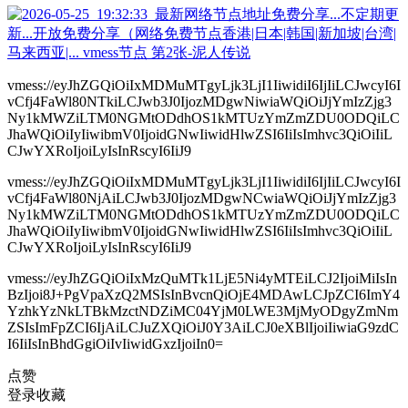
vmess://eyJhZGQiOiIxMDMuMTgyLjk3LjI1IiwidiI6IjIiLCJwcyI6I
vCfj4FaWl80NTkiLCJwb3J0IjozMDgwNiwiaWQiOiJjYmIzZjg3
Ny1kMWZiLTM0NGMtODdhOS1kMTUzYmZmZDU0ODQiLC
JhaWQiOiIyIiwibmV0IjoidGNwIiwidHlwZSI6IiIsImhvc3QiOiIiL
CJwYXRoIjoiLyIsInRscyI6IiJ9
vmess://eyJhZGQiOiIxMDMuMTgyLjk3LjI1IiwidiI6IjIiLCJwcyI6I
vCfj4FaWl80NjAiLCJwb3J0IjozMDgwNCwiaWQiOiJjYmIzZjg3
Ny1kMWZiLTM0NGMtODdhOS1kMTUzYmZmZDU0ODQiLC
JhaWQiOiIyIiwibmV0IjoidGNwIiwidHlwZSI6IiIsImhvc3QiOiIiL
CJwYXRoIjoiLyIsInRscyI6IiJ9
vmess://eyJhZGQiOiIxMzQuMTk1LjE5Ni4yMTEiLCJ2IjoiMiIsIn
BzIjoi8J+PgVpaXzQ2MSIsInBvcnQiOjE4MDAwLCJpZCI6ImY4
YzhkYzNkLTBkMzctNDZiMC04YjM0LWE3MjMyODgyZmNm
ZSIsImFpZCI6IjAiLCJuZXQiOiJ0Y3AiLCJ0eXBlIjoiIiwiaG9zdC
I6IiIsInBhdGgiOiIvIiwidGxzIjoiIn0=
点赞
登录收藏