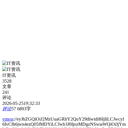
IT资讯
3528
文章
241
评论
2026-05-25
19:32:33
评论
57
6893字
vmess
://eyJhZGQiOiJ2MzUuaGRhY2QuY29tIiwidiI6IjIiLCJwcyI
6IvCfh6jwn4ezQ05fMDYiLCJwb3J0IjozMDgzNSwiaWQiOiJjYm