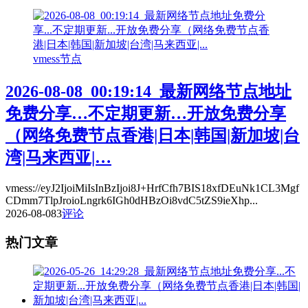
vmess节点
2026-08-08_00:19:14_最新网络节点地址
免费分享…不定期更新…开放免费分享
（网络免费节点香港|日本|韩国|新加坡|台
湾|马来西亚|…
vmess://eyJ2IjoiMiIsInBzIjoi8J+HrfCfh7BIS18xfDEuNk1CL3Mgf
CDmm7TlpJroioLngrk6IGh0dHBzOi8vdC5tZS9ieXhp...
2026-08-08
3
评论
热门文章