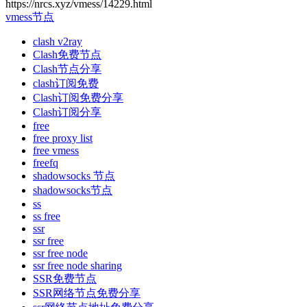
https://nrcs.xyz/vmess/14229.html
vmess节点
clash v2ray
Clash免费节点
Clash节点分享
clash订阅免费
Clash订阅免费分享
Clash订阅分享
free
free proxy list
free vmess
freefq
shadowsocks 节点
shadowsocks节点
ss
ss free
ssr
ssr free
ssr free node
ssr free node sharing
SSR免费节点
SSR网络节点免费分享