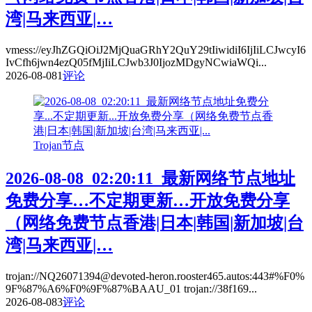
湾|马来西亚|…
vmess://eyJhZGQiOiJ2MjQuaGRhY2QuY29tIiwidiI6IjIiLCJwcyI6
IvCfh6jwn4ezQ05fMjIiLCJwb3J0IjozMDgyNCwiaWQi...
2026-08-08
1
评论
Trojan节点
2026-08-08_02:20:11_最新网络节点地址
免费分享…不定期更新…开放免费分享
（网络免费节点香港|日本|韩国|新加坡|台
湾|马来西亚|…
trojan://NQ26071394@devoted-heron.rooster465.autos:443#%F0%
9F%87%A6%F0%9F%87%BAAU_01 trojan://38f169...
2026-08-08
3
评论