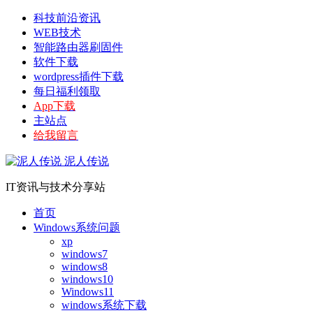
科技前沿资讯
WEB技术
智能路由器刷固件
软件下载
wordpress插件下载
每日福利领取
App下载
主站点
给我留言
泥人传说
IT资讯与技术分享站
首页
Windows系统问题
xp
windows7
windows8
windows10
Windows11
windows系统下载