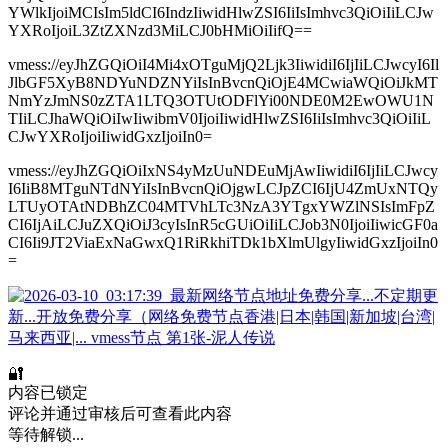
YWlkIjoiMCIsIm5ldCI6IndzIiwidHlwZSI6IiIsImhvc3QiOiIiLCJw
YXRoIjoiL3ZtZXNzd3MiLCJ0bHMiOiIifQ==
vmess://eyJhZGQiOiI4Mi4xOTguMjQ2Ljk3IiwidiI6IjIiLCJwcyI6Il
JlbGF5XyB8NDYuNDZNYiIsInBvcnQiOjE4MCwiaWQiOiJkMT
NmYzJmNS0zZTA1LTQ3OTUtODFlYi00NDE0M2EwOWU1N
TIiLCJhaWQiOiIwIiwibmV0IjoiIiwidHlwZSI6IiIsImhvc3QiOiIiL
CJwYXRoIjoiIiwidGxzIjoiIn0=
vmess://eyJhZGQiOiIxNS4yMzUuNDEuMjAwIiwidiI6IjIiLCJwcy
I6IiB8MTguNTdNYiIsInBvcnQiOjgwLCJpZCI6IjU4ZmUxNTQy
LTUyOTAtNDBhZC04MTVhLTc3NzA3YTgxYWZlNSIsImFpZ
CI6IjAiLCJuZXQiOiJ3cyIsInR5cGUiOiIiLCJob3N0IjoiIiwicGF0a
CI6Ii9JT2ViaExNaGwxQ1RiRkhiTDk1bXlmUlgyIiwidGxzIjoiIn0
=
🔐
内容已锁定
评论并通过审核后可查看此内容
等待解锁...