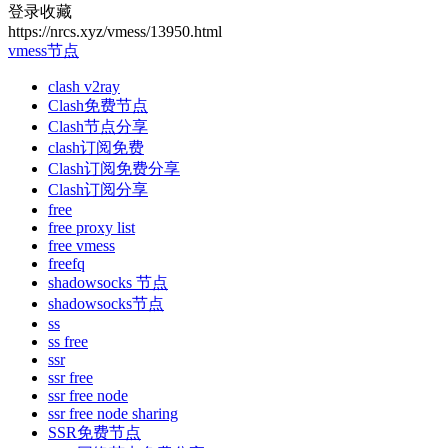
登录收藏
https://nrcs.xyz/vmess/13950.html
vmess节点
clash v2ray
Clash免费节点
Clash节点分享
clash订阅免费
Clash订阅免费分享
Clash订阅分享
free
free proxy list
free vmess
freefq
shadowsocks 节点
shadowsocks节点
ss
ss free
ssr
ssr free
ssr free node
ssr free node sharing
SSR免费节点