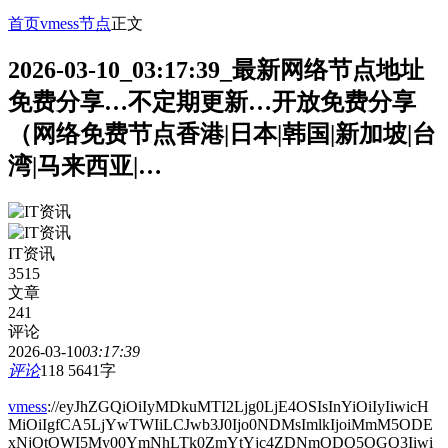
首页
vmess节点
正文
2026-03-10_03:17:39_最新网络节点地址
免费分享…不定期更新…开放免费分享
（网络免费节点香港|日本|韩国|新加坡|台
湾|马来西亚|…
IT资讯
3515
文章
241
评论
2026-03-10
03:17:39
评论
118
5641字
vmess
://eyJhZGQiOiIyMDkuMTI2Ljg0LjE4OSIsInYiOiIyIiwicH
MiOiIgfCA5LjYwTWIiLCJwb3J0Ijo0NDMsImlkIjoiMmM5ODE
xNjQtOWI5My00YmNhLTk0ZmYtYjc4ZDNmODQ5OGQ3Iiwi