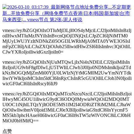
vmess://eyJhZGQiOiIxOTIuMjI3LjI0OS4yMjciLCJ2IjoiMiIsInBzIj
oiIHwxMTIuMzJNYiIsInBvcnQiOjI3NjQxLCJpZCI6IjNiMTM0
MjUyLWU3YzItNDNkZi05OGI3LWRhMjA0MTA0YWE3OSIsI
mFpZCI6IjAiLCJuZXQiOiJub25lIiwidHlwZSI6IiIsImhvc3QiOiIiL
CJwYXRoIjoiIiwidGxzIjoiIn0=
vmess://eyJhZGQiOiIxNjUuMTQwLjIxNi4xNDEiLCJ2IjoiMiIsIn
BzIjoiUG9vbF8gfDIwLjU5TWIiLCJwb3J0Ijo0NDMsImlkIjoiZTd
kNzJhOGQtMjZmMi00YjU0LWIzNjYtMGM0M2UwYmNiYTdk
IiwiYWlkIjoiMCIsIm5ldCI6InRjcCIsInR5cGUiOiIiLCJob3N0IjoiIi
wicGF0aCI6IiIsInRscyI6IiJ9
vmess://eyJhZGQiOiIxMDQuMTcuNzcuNzciLCJ2IjoiMiIsInBzIjoi
IHwyMC45OU1iIiwicG9ydCI6ODQ0MywiaWQiOiI2MDQ0MT
U0OC1iNjhlLTQzYjItODE5MS1lM2I4ODRiZTRiM2MiLCJhaW
QiOiIwIiwibmV0Ijoid3MiLCJ0eXBlIjoiIiwiaG9zdCI6InYycmF5
MS5kb3phcHAueHl6IiwicGF0aCI6Ii9sTW5zWlVONC8iLCJ0bH
MiOiJ0bHMifQ==
点赞