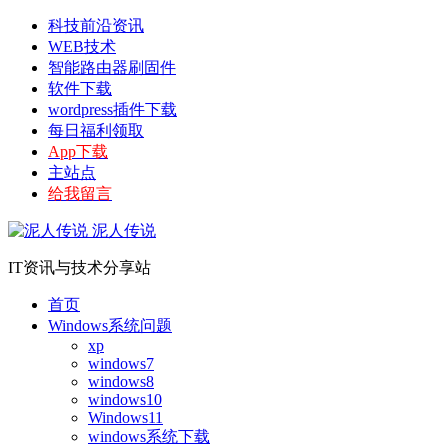
科技前沿资讯
WEB技术
智能路由器刷固件
软件下载
wordpress插件下载
每日福利领取
App下载
主站点
给我留言
泥人传说
IT资讯与技术分享站
首页
Windows系统问题
xp
windows7
windows8
windows10
Windows11
windows系统下载