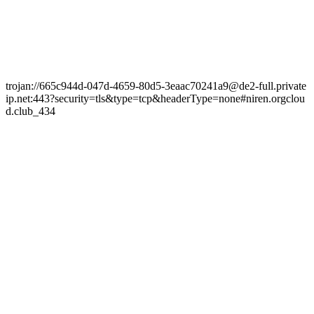
trojan://665c944d-047d-4659-80d5-3eaac70241a9@de2-full.private
ip.net:443?security=tls&type=tcp&headerType=none#niren.orgclou
d.club_434