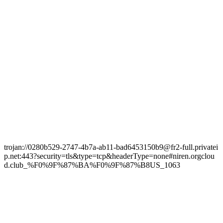
trojan://0280b529-2747-4b7a-ab11-bad6453150b9@fr2-full.privatei
p.net:443?security=tls&type=tcp&headerType=none#niren.orgclou
d.club_%F0%9F%87%BA%F0%9F%87%B8US_1063