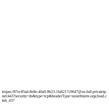
trojan://87ec85ad-8e8e-40a0-9b23-1fa8217c9647@us-full.privateip.
net:443?security=tls&type=tcp&headerType=none#niren.orgcloud.c
lub_437