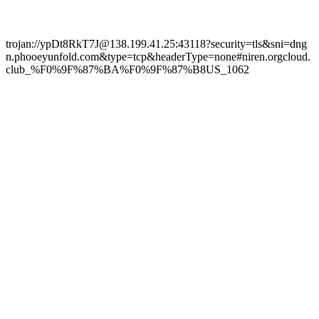
trojan://ypDt8RkT7J@138.199.41.25:43118?security=tls&sni=dng
n.phooeyunfold.com&type=tcp&headerType=none#niren.orgcloud.
club_%F0%9F%87%BA%F0%9F%87%B8US_1062