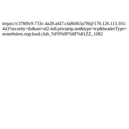
trojan://c378f9c9-733c-4a28-af47-cfa8b063a7f6@176.126.113.161:
443?security=tls&sni=nl2-full.privateip.net&type=tcp&headerType=
none#niren.orgcloud.club_%F0%9F%8F%81ZZ_1082