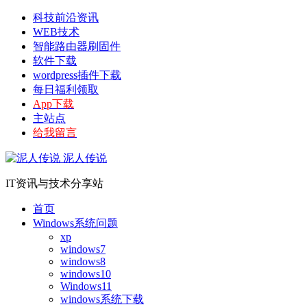
科技前沿资讯
WEB技术
智能路由器刷固件
软件下载
wordpress插件下载
每日福利领取
App下载
主站点
给我留言
泥人传说
IT资讯与技术分享站
首页
Windows系统问题
xp
windows7
windows8
windows10
Windows11
windows系统下载