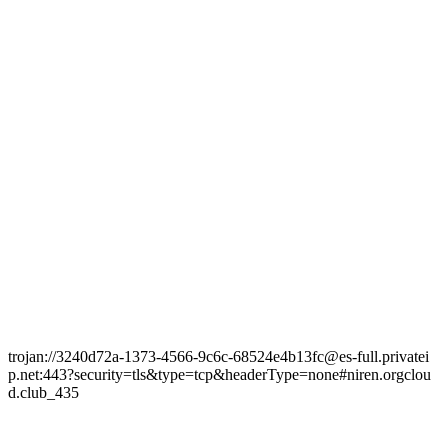
trojan://3240d72a-1373-4566-9c6c-68524e4b13fc@es-full.privatei
p.net:443?security=tls&type=tcp&headerType=none#niren.orgclou
d.club_435