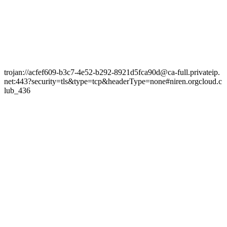
trojan://acfef609-b3c7-4e52-b292-8921d5fca90d@ca-full.privateip.
net:443?security=tls&type=tcp&headerType=none#niren.orgcloud.c
lub_436