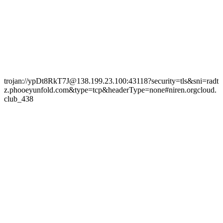
trojan://ypDt8RkT7J@138.199.23.100:43118?security=tls&sni=radt
z.phooeyunfold.com&type=tcp&headerType=none#niren.orgcloud.
club_438