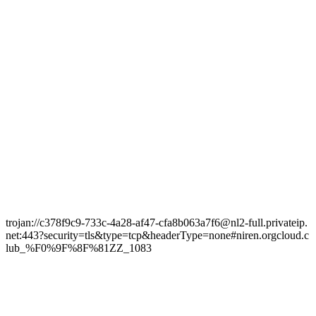
trojan://c378f9c9-733c-4a28-af47-cfa8b063a7f6@nl2-full.privateip.
net:443?security=tls&type=tcp&headerType=none#niren.orgcloud.c
lub_%F0%9F%8F%81ZZ_1083