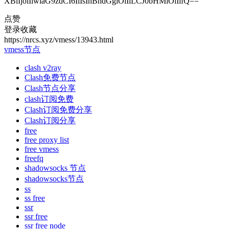
XBlIjoiIiwiaG9zdCI6IiIsInBhdGgiOiIiLCJ0bHMiOiIifQ==
点赞
登录收藏
https://nrcs.xyz/vmess/13943.html
vmess节点
clash v2ray
Clash免费节点
Clash节点分享
clash订阅免费
Clash订阅免费分享
Clash订阅分享
free
free proxy list
free vmess
freefq
shadowsocks 节点
shadowsocks节点
ss
ss free
ssr
ssr free
ssr free node