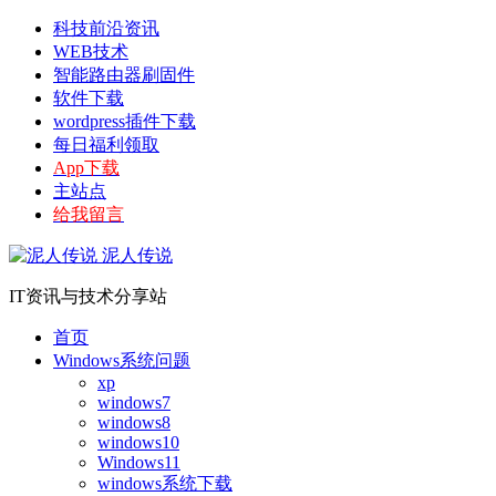
科技前沿资讯
WEB技术
智能路由器刷固件
软件下载
wordpress插件下载
每日福利领取
App下载
主站点
给我留言
泥人传说
IT资讯与技术分享站
首页
Windows系统问题
xp
windows7
windows8
windows10
Windows11
windows系统下载