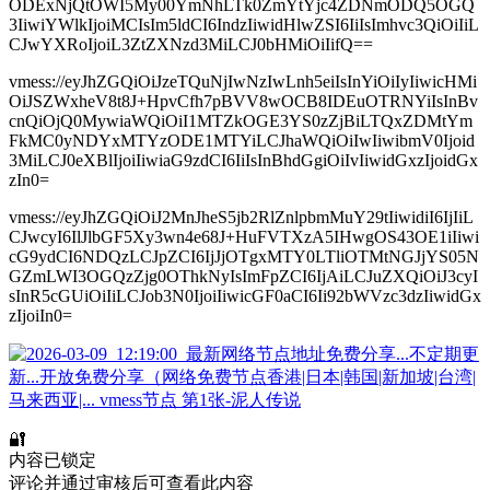
ODExNjQtOWI5My00YmNhLTk0ZmYtYjc4ZDNmODQ5OGQ
3IiwiYWlkIjoiMCIsIm5ldCI6IndzIiwidHlwZSI6IiIsImhvc3QiOiIiL
CJwYXRoIjoiL3ZtZXNzd3MiLCJ0bHMiOiIifQ==
vmess://eyJhZGQiOiJzeTQuNjIwNzIwLnh5eiIsInYiOiIyIiwicHMi
OiJSZWxheV8t8J+HpvCfh7pBVV8wOCB8IDEuOTRNYiIsInBv
cnQiOjQ0MywiaWQiOiI1MTZkOGE3YS0zZjBiLTQxZDMtYm
FkMC0yNDYxMTYzODE1MTYiLCJhaWQiOiIwIiwibmV0Ijoid
3MiLCJ0eXBlIjoiIiwiaG9zdCI6IiIsInBhdGgiOiIvIiwidGxzIjoidGx
zIn0=
vmess://eyJhZGQiOiJ2MnJheS5jb2RlZnlpbmMuY29tIiwidiI6IjIiL
CJwcyI6IlJlbGF5Xy3wn4e68J+HuFVTXzA5IHwgOS43OE1iIiwi
cG9ydCI6NDQzLCJpZCI6IjJjOTgxMTY0LTliOTMtNGJjYS05N
GZmLWI3OGQzZjg0OThkNyIsImFpZCI6IjAiLCJuZXQiOiJ3cyI
sInR5cGUiOiIiLCJob3N0IjoiIiwicGF0aCI6Ii92bWVzc3dzIiwidGx
zIjoiIn0=
🔐
内容已锁定
评论并通过审核后可查看此内容