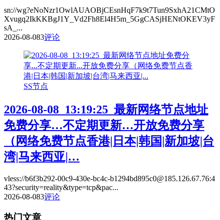
sn://wg?eNoNzr1OwlAUAOBjCEsnHqF7k9t7Tun9SxhA21CMtO
Xvugq2IkKKBgJ1Y_Vd2Fh8El4H5m_5GgCASjHENtOKEV3yF
sA_...
2026-08-08
3
评论
SS节点
2026-08-08_13:19:25_最新网络节点地址
免费分享…不定期更新…开放免费分享
（网络免费节点香港|日本|韩国|新加坡|台
湾|马来西亚|…
vless://b6f3b292-00c9-430e-bc4c-b1294bd895c0@185.126.67.76:4
43?security=reality&type=tcp&pac...
2026-08-08
3
评论
热门文章