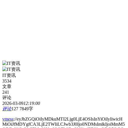
IT资讯
3534
文章
241
评论
2026-03-09
12:19:00
评论
127
7849字
vmess
://eyJhZGQiOiIyMDkuMTI2Ljg0LjE4OSIsInYiOiIyIiwicH
MiOiJfMDYgfCA3LjE2TWIiLCJwb3J0Ijo0NDMsImlkIjoiMmM5