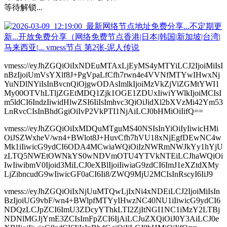
等待解锁...
vmess://eyJhZGQiOiIxNDEuMTAxLjEyMS4yMTYiLCJ2IjoiMiIsI
nBzIjoiUmVsYXlf8J+PgVpaLfCfh7rwn4e4VVNfMTYwIHwxNj
YuNDlNYiIsInBvcnQiOjgwODAsImlkIjoiMzVkZjViZGMtYWI1
My00OTVhLTljZGEtMDQ1Zjk1OGE1ZDUxIiwiYWlkIjoiMCIsI
m5ldCI6IndzIiwidHlwZSI6IiIsImhvc3QiOiJidXl2bXVzMi42Ym53
LnRvcCIsInBhdGgiOiIvP2VkPTI1NjAiLCJ0bHMiOiIifQ==
vmess://eyJhZGQiOiIxMDQuMTguMS40NSIsInYiOiIyIiwicHMi
OiJSZWxheV/wn4+BWlot8J+HuvCfh7hVU18xNjEgfDEwNC4w
Mk1iIiwicG9ydCI6ODA4MCwiaWQiOiIzNWRmNWJkYy1hYjU
zLTQ5NWEtOWNkYS0wNDVmOTU4YTVkNTEiLCJhaWQiOi
IwIiwibmV0Ijoid3MiLCJ0eXBlIjoiIiwiaG9zdCI6ImJ1eXZtdXMy
LjZibncudG9wIiwicGF0aCI6Ii8/ZWQ9MjU2MCIsInRscyI6IiJ9
vmess://eyJhZGQiOiIxNjUuMTQwLjIxNi4xNDEiLCJ2IjoiMiIsIn
BzIjoiUG9vbF/wn4+BWlpfMTYyIHwzNC40NU1iIiwicG9ydCI6
NDQzLCJpZCI6ImU3ZDcyYThkLTI2ZjItNGI1NC1iMzY2LTBj
NDNlMGJjYmE3ZCIsImFpZCI6IjAiLCJuZXQiOiJ0Y3AiLCJ0e