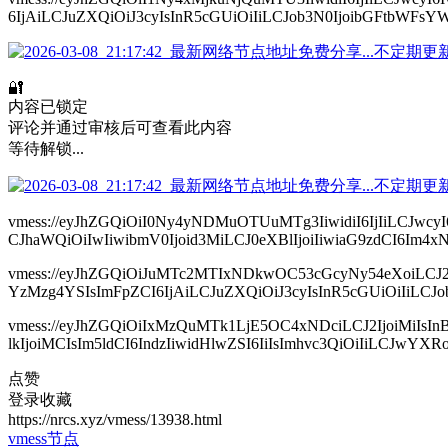
6IjAiLCJuZXQiOiJ3cyIsInR5cGUiOiIiLCJob3N0IjoibGFtbWFsYW
🔐
内容已锁定
评论并通过审核后可查看此内容
等待解锁...
vmess://eyJhZGQiOiI0Ny4yNDMuOTUuMTg3IiwidiI6IjIiLC
CJhaWQiOiIwIiwibmV0Ijoid3MiLCJ0eXBlIjoiIiwiaG9zdCI6Im4x
vmess://eyJhZGQiOiJuMTc2MTIxNDkwOC53cGcyNy54eXoiLCJ
YzMzg4YSIsImFpZCI6IjAiLCJuZXQiOiJ3cyIsInR5cGUiOiIiLCJob
vmess://eyJhZGQiOiIxMzQuMTk1LjE5OC4xNDciLCJ2IjoiMiI
lkIjoiMCIsIm5ldCI6IndzIiwidHlwZSI6IiIsImhvc3QiOiIiLCJwY
点赞
登录收藏
https://nrcs.xyz/vmess/13938.html
vmess节点