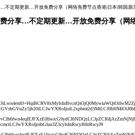
地址免费分享…不定期更新…开放免费分享（网络免费节点香港|日本|韩国|新
络节点地址免费分享…不定期更新…开放免费分享（
icHMiOiLwn4en8J+HqiBCRV8xMyIsInBvcnQiOjQ0MywiaWQiOi
mthcGVsbGVuZy5jb20iLCJwYXRoIjoiL2xpbmt2d3MiLCJ0bHMiOiJ0
cyI6IvCfh6fwn4eqIEJFXzE0IiwicG9ydCI6NDQzLCJpZCI6IjAzZm
vcmciLCJwYXRoIjoibGlua3Z3cyIsInRscyI6InRscyJ9
cyI6IvCfh6fwn4eqIEJFXzE1IiwicG9ydCI6NDQzLCJpZCI6IjAzZm