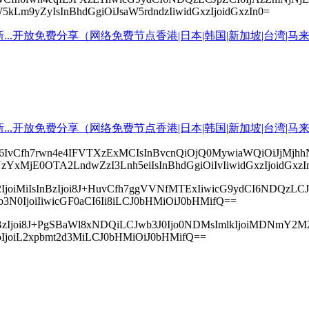
5kLm9yZyIsInBhdGgiOiJsaW5rdndzIiwidGxzIjoidGxzIn0=
JwcyI6IvCfh7rwn4e4IFVTXzExMCIsInBvcnQiOjQ0MywiaWQiOi
NzYxMjE0OTA2LndwZzI3Lnh5eiIsInBhdGgiOiIvIiwidGxzIjoidGxzI
2IjoiMiIsInBzIjoi8J+HuvCfh7ggVVNfMTExIiwicG9ydCI6NDQ
3N0IjoiIiwicGF0aCI6Ii8iLCJ0bHMiOiJ0bHMifQ==
sInBzIjoi8J+PgSBaWl8xNDQiLCJwb3J0Ijo0NDMsImlkIjoiMDN
XRoIjoiL2xpbmt2d3MiLCJ0bHMiOiJ0bHMifQ==