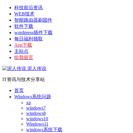
科技前沿资讯
WEB技术
智能路由器刷固件
软件下载
wordpress插件下载
每日福利领取
App下载
主站点
给我留言
泥人传说
IT资讯与技术分享站
首页
Windows系统问题
xp
windows7
windows8
windows10
Windows11
windows系统下载