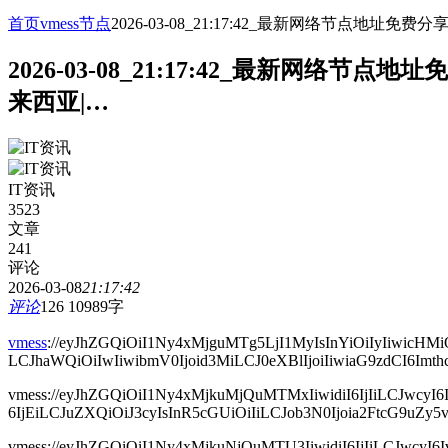
首页
vmess节点
2026-03-08_21:17:42_最新网络节点
2026-03-08_21:17:42_最新网
来西亚|…
IT资讯
3523
文章
241
评论
2026-03-08
21:17:42
评论
126
10989字
vmess
://eyJhZGQiOiI1Ny4xMjguMTg5LjI1MyIsInYiOiIyIiw
LCJhaWQiOiIwIiwibmV0Ijoid3MiLCJ0eXBlIjoiIiwiaG9zdCI6I
vmess://eyJhZGQiOiI1Ny4xMjkuMjQuMTMxIiwidiI6IjIiLCJw
6IjEiLCJuZXQiOiJ3cyIsInR5cGUiOiIiLCJob3N0Ijoia2FtcG9uZy5
vmess://eyJhZGQiOiI1Ny4xMjkuNjQuMTU3IiwidiI6IjIiLCJw