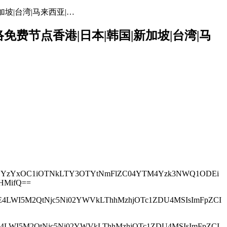
加坡|台湾|马来西亚|…
网络免费节点香港|日本|韩国|新加坡|台湾|马
IwM2ZjYzYxOC1iOTNkLTY3OTYtNmFlZC04YTM4Yzk3NWQ1ODEi
bHMifQ==
NjNjE4LWI5M2QtNjc5Ni02YWVkLThhMzhjOTc1ZDU4MSIsImFpZCI
NjNjE4LWI5M2QtNjc5Ni02YWVkLThhMzhjOTc1ZDU4MSIsImFpZCI