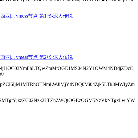
JjMjhhNjI1OC03YmFhLTQwZmMtOGE1MS04N2Y1OWM4NDdjZDciL
n0=
zLCJpZCI6IjM1MTRhOTNmLWJiMjYtNDQ0Mi04Zjk5LTk3MWIyZm
mY2M2MTgtYjkzZC02Nzk2LTZhZWQtOGEzOGM5NzVkNTgxIiwiYW