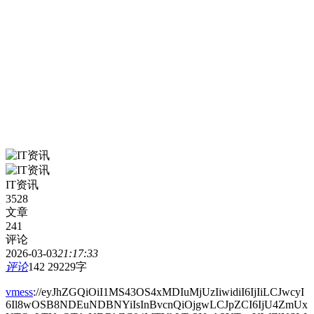
IT资讯
3528
文章
241
评论
2026-03-03
21:17:33
评论
142
29229字
vmess
://eyJhZGQiOiI1MS43OS4xMDIuMjUzIiwidiI6IjIiLCJwcyI
6Il8wOSB8NDEuNDBNYiIsInBvcnQiOjgwLCJpZCI6IjU4ZmUx