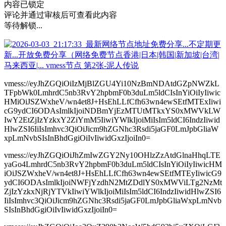
内容已锁定
评论并通过审核后可查看此内容
等待解锁...
vmess://eyJhZGQiOiIzMjBlZGU4Yi10NzBmNDAtdGZpNWZkL
TFpbWk0LmhrdC5nb3RvY2hpbmF0b3duLm5ldCIsInYiOiIyIiwic
HMiOiJSZWxheV/wn4et8J+HsEhLLfCfh63wn4ewSEtfMTExIiwi
cG9ydCI6ODAsImlkIjoiNDBmYjEzMTUtMTkxYS0xMWVkLW
IwY2EtZjIzYzkxY2ZiYmM5IiwiYWlkIjoiMiIsIm5ldCI6IndzIiwid
HlwZSI6IiIsImhvc3QiOiJicm9hZGNhc3Rsdi5jaGF0LmJpbGliaW
xpLmNvbSIsInBhdGgiOiIvIiwidGxzIjoiIn0=
vmess://eyJhZGQiOiJhZmIwZGY2Ny10OHlzZzAtdGlnaHhqLTE
yaGo4LmhrdC5nb3RvY2hpbmF0b3duLm5ldCIsInYiOiIyIiwicHM
iOiJSZWxheV/wn4et8J+HsEhLLfCfh63wn4ewSEtfMTEyIiwicG9
ydCI6ODAsImlkIjoiNWFjYzdhN2MtZDdlYS0xMWViLTg2NzMt
ZjIzYzkxNjRjYTVkIiwiYWlkIjoiMiIsIm5ldCI6IndzIiwidHlwZSI6
IiIsImhvc3QiOiJicm9hZGNhc3Rsdi5jaGF0LmJpbGliaWxpLmNvb
SIsInBhdGgiOiIvIiwidGxzIjoiIn0=