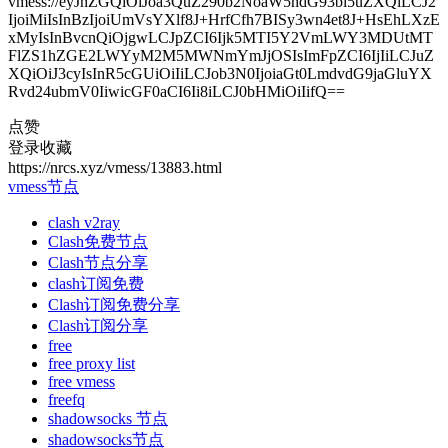
vmess://eyJhZGQiOiJoa3QuZ290b2NoaW5hdG93bi5uZXQiLCJ2
IjoiMiIsInBzIjoiUmVsYXlf8J+HrfCfh7BISy3wn4et8J+HsEhLXzE
xMyIsInBvcnQiOjgwLCJpZCI6Ijk5MTI5Y2VmLWY3MDUtMT
FlZS1hZGE2LWYyM2M5MWNmYmJjOSIsImFpZCI6IjIiLCJuZ
XQiOiJ3cyIsInR5cGUiOiIiLCJob3N0IjoiaGt0LmdvdG9jaGluYX
Rvd24ubmV0IiwicGF0aCI6Ii8iLCJ0bHMiOiIifQ==
点赞
登录收藏
https://nrcs.xyz/vmess/13883.html
vmess节点
clash v2ray
Clash免费节点
Clash节点分享
clash订阅免费
Clash订阅免费分享
Clash订阅分享
free
free proxy list
free vmess
freefq
shadowsocks 节点
shadowsocks节点