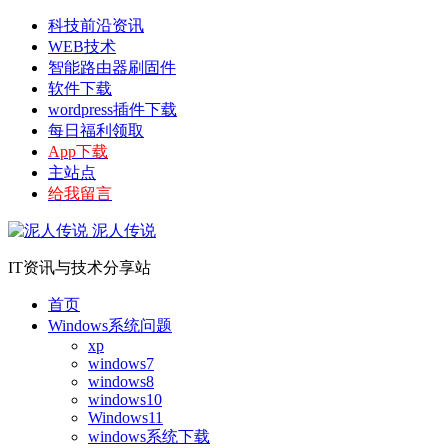
科技前沿资讯
WEB技术
智能路由器刷固件
软件下载
wordpress插件下载
每日福利领取
App下载
主站点
给我留言
泥人传说
IT资讯与技术分享站
首页
Windows系统问题
xp
windows7
windows8
windows10
Windows11
windows系统下载