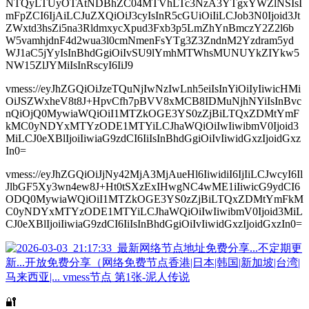
NTQyLTUyOTAtNDBhZC04MTVhLTc3NzA3YTgxYWZlNSIsI
mFpZCI6IjAiLCJuZXQiOiJ3cyIsInR5cGUiOiIiLCJob3N0Ijoid3Jt
ZWxtd3hsZi5na3RldmxycXpud3Fxb3p5LmZhYnBmczY2Z2l6b
W5vamhjdnF4d2wua3l0cmNmenFsYTg3Z3ZndnM2Yzdram5yd
WJ1aC5jYyIsInBhdGgiOiIvSU9lYmhMTWhsMUNUYkZIYkw5
NW15ZlJYMiIsInRscyI6IiJ9
vmess://eyJhZGQiOiJzeTQuNjIwNzIwLnh5eiIsInYiOiIyIiwicHMi
OiJSZWxheV8t8J+HpvCfh7pBVV8xMCB8IDMuNjhNYiIsInBvc
nQiOjQ0MywiaWQiOiI1MTZkOGE3YS0zZjBiLTQxZDMtYmF
kMC0yNDYxMTYzODE1MTYiLCJhaWQiOiIwIiwibmV0Ijoid3
MiLCJ0eXBlIjoiIiwiaG9zdCI6IiIsInBhdGgiOiIvIiwidGxzIjoidGxz
In0=
vmess://eyJhZGQiOiJjNy42MjA3MjAueHl6IiwidiI6IjIiLCJwcyI6Il
JlbGF5Xy3wn4ew8J+Ht0tSXzExIHwgNC4wME1iIiwicG9ydCI6
ODQ0MywiaWQiOiI1MTZkOGE3YS0zZjBiLTQxZDMtYmFkM
C0yNDYxMTYzODE1MTYiLCJhaWQiOiIwIiwibmV0Ijoid3MiL
CJ0eXBlIjoiIiwiaG9zdCI6IiIsInBhdGgiOiIvIiwidGxzIjoidGxzIn0=
🔐