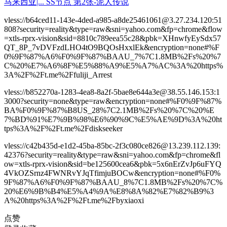
vless://b64ced11-143e-4ded-a985-a8de25461061@3.27.234.120:51
808?security=reality&type=raw&sni=yahoo.com&fp=chrome&flow
=xtls-rprx-vision&sid=8810c789eea55c28&pbk=XHnwfyEySdx57
QT_8P_7vDVFzdLHO4tO9BQOsHxxlEk&encryption=none#%F
0%9F%87%A6%F0%9F%87%BAAU_7%7C1.8MB%2Fs%20%7
C%20%E7%A6%8F%E5%88%A9%E5%A7%AC%3A%20https%
3A%2F%2Ft.me%2Ffuliji_Arrest
vless://b852270a-1283-4ea8-8a2f-5bae8e644a3e@38.55.146.153:1
3000?security=none&type=raw&encryption=none#%F0%9F%87%
BA%F0%9F%87%B8US_28%7C2.1MB%2Fs%20%7C%20%E
7%BD%91%E7%9B%98%E6%90%9C%E5%AE%9D%3A%20ht
tps%3A%2F%2Ft.me%2Fdiskseeker
vless://c42b435d-e1d2-45ba-85bc-2f3c080ce826@13.239.112.139:
42376?security=reality&type=raw&sni=yahoo.com&fp=chrome&fl
ow=xtls-rprx-vision&sid=be125600cea6&pbk=5x6nErZvJp6uFYQ
4VkOZSrnz4FWNRvYJqTfimjuBOCw&encryption=none#%F0%
9F%87%A6%F0%9F%87%BAAU_8%7C1.8MB%2Fs%20%7C%
20%E6%9B%B4%E5%A4%9A%E8%8A%82%E7%82%B9%3
A%20https%3A%2F%2Ft.me%2Fbyxiaoxi
点赞