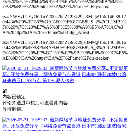
Fs%20%7C%20%E6%9B%B4%E5%A4%9A%E8%8A%82%E
7%82%B9%3A%20https%3A%2F%2Ft.me%2Fbyxiaoxi
ss://YWVzLTEyOC1nY206c2hhZG93c29ja3M=@156.146.38.17
0:443#%F0%9F%87%BA%F0%9F%87%B8US_2%7C1.1MB%2
Fs%20%7C%20%E7%A6%8F%E5%88%A9%E5%A7%AC%3
A%20https%3A%2F%2Ft.me%2Ffuliji_Arrest
ss://YWVzLTEyOC1nY206c2hhZG93c29ja3M=@156.146.38.16
9:443#%F0%9F%87%BA%F0%9F%87%B8US_3%7C1.2MB%2
Fs%20%7C%20%E7%BD%91%E7%9B%98%E6%90%9C%E5%
AE%9D%3A%20https%3A%2F%2Ft.me%2Fdiskseeker
🔐
内容已锁定
评论并通过审核后可查看此内容
等待解锁...