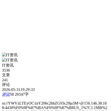
IT资讯
3536
文章
241
评论
2026-05-31
19:29:33
评论
58
26547字
ss://YWVzLTEyOC1nY206c2hhZG93c29ja3M=@156.146.38.16
8:443#%F0%9F%87%BA%F0%9F%87%B8US_1%7C1.1MB%2