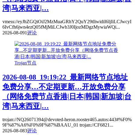
湾|马来西亚|…
vmess://eyJhZGQiOiJ2MzMuaGRhY2QuY29tIiwidiI6IjIiLCJwcyI
6IvCfh6jwn4ezQ05fMjMiLCJwb3J0IjozMDgzMywiaWQi...
2026-08-09
1
评论
Trojan节点
2026-08-08_19:19:22_最新网络节点地址
免费分享…不定期更新…开放免费分享
（网络免费节点香港|日本|韩国|新加坡|台
湾|马来西亚|…
trojan://NQ26071394@devoted-heron.rooster465.autos:443#%F0%
9F%87%A6%F0%9F%87%BAAU_01 trojan://CF6821...
2026-08-08
3
评论