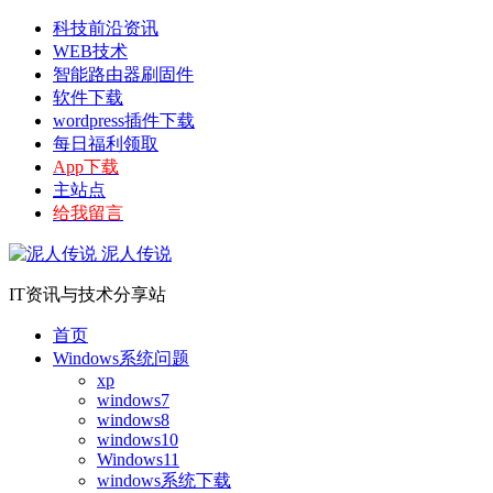
科技前沿资讯
WEB技术
智能路由器刷固件
软件下载
wordpress插件下载
每日福利领取
App下载
主站点
给我留言
泥人传说
IT资讯与技术分享站
首页
Windows系统问题
xp
windows7
windows8
windows10
Windows11
windows系统下载