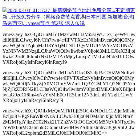
vmess://eyJhZGQiOiJuMTc1MzEwMTI3Mi5saWU1ZC5jeW91Iiw
idiI6IjIiLCJwcyI6IvCfh7rwn4e4IFVTXzEzNiIsInBvcnQiOjQ0My
wiaWQiOiI1NjhhM2U3YS1jMTNlLTQyMDUtYWYzMC1lNzVl
YzNlNWM3NzgiLCJhaWQiOiIwIiwibmV0Ijoid3MiLCJ0eXBlIjoi
IiwiaG9zdCI6Im4xNzUzMTAxMjcyLmxpZTVkLmN5b3UiLCJw
YXRoIjoiLyIsInRscyI6InRscyJ9
vmess://eyJhZGQiOiJuMTc2MTIxNDkxOS5tdjd3aC50ZWNoIiwi
diI6IjIiLCJwcyI6IvCfh7rwn4e4IFVTXzEzNyIsInBvcnQiOjQ0My
wiaWQiOiJjNTkyZjA0MC1mYWZmLTQ3ZGMtYTQ2NC05Ym
NjZjJkZDRlN2IiLCJhaWQiOiIwIiwibmV0Ijoid3MiLCJ0eXBlIjoiI
iwiaG9zdCI6Im4xNzYxMjE0OTE5Lm12N3doLnRlY2giLCJwY
XRoIjoiLyIsInRscyI6InRscyJ9
vmess://eyJhZGQiOiIxMzQuMTk1LjE5OC4xNDciLCJ2IjoiMiIsIn
BzIjoi8J+PgSBaWl8xNzAiLCJwb3J0Ijo0NDMsImlkIjoiMDNmY
2M2MTgtYjkzZC02Nzk2LTZhZWQtOGEzOGM5NzVkNTgxIiw
iYWlkIjoiMCIsIm5ldCI6IndzIiwidHlwZSI6IiIsImhvc3QiOiIiLCJw
YXRoIjoiL2xpbmt2d3MiLCJ0bHMiOiJ0bHMifQ==