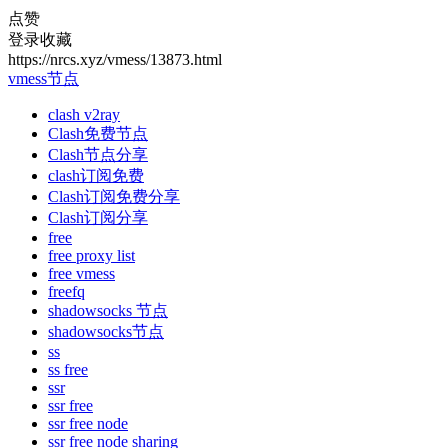
点赞
登录收藏
https://nrcs.xyz/vmess/13873.html
vmess节点
clash v2ray
Clash免费节点
Clash节点分享
clash订阅免费
Clash订阅免费分享
Clash订阅分享
free
free proxy list
free vmess
freefq
shadowsocks 节点
shadowsocks节点
ss
ss free
ssr
ssr free
ssr free node
ssr free node sharing