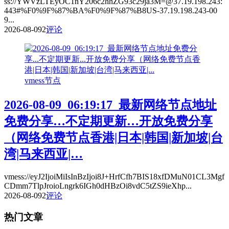
ss://YWVzLTEyOC1nY206c2hhZG93c29ja3M=@37.19.198.243:
443#%F0%9F%87%BA%F0%9F%87%B8US-37.19.198.243-00
9...
2026-08-09
2
评论
vmess节点
2026-08-09_06:19:17_最新网络节点地址
免费分享…不定期更新…开放免费分享
（网络免费节点香港|日本|韩国|新加坡|台
湾|马来西亚|…
vmess://eyJ2IjoiMiIsInBzIjoi8J+HrfCfh7BIS18xfDMuN01CL3Mgf
CDmm7TlpJroioLngrk6IGh0dHBzOi8vdC5tZS9ieXhp...
2026-08-09
2
评论
热门文章