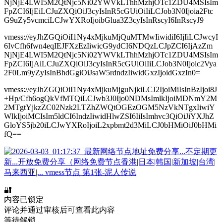
NjNjE4LWI5M2QtNjc5Ni02YWVkLThhMzhjOTc1ZDU4MSIsIm
FpZCI6IjEiLCJuZXQiOiJ3cyIsInR5cGUiOiIiLCJob3N0Ijoia2Ftc
G9uZy5vcmciLCJwYXRoIjoibGlua3Z3cyIsInRscyI6InRscyJ9
vmess://eyJhZGQiOiI1Ny4xMjkuMjQuMTMwIiwidiI6IjIiLCJwcyI
6IvCfh6fwn4eqIEJFXzEzIiwicG9ydCI6NDQzLCJpZCI6IjAzZm
NjNjE4LWI5M2QtNjc5Ni02YWVkLThhMzhjOTc1ZDU4MSIsIm
FpZCI6IjAiLCJuZXQiOiJ3cyIsInR5cGUiOiIiLCJob3N0Ijoic2Vya
2F0Lm9yZyIsInBhdGgiOiJsaW5rdndzIiwidGxzIjoidGxzIn0=
vmess://eyJhZGQiOiI1Ny4xMjkuMjguNjkiLCJ2IjoiMiIsInBzIjoi8J
+Hp/Cfh6ogQkVfMTQiLCJwb3J0Ijo0NDMsImlkIjoiMDNmY2M
2MTgtYjkzZC02Nzk2LTZhZWQtOGEzOGM5NzVkNTgxIiwiY
WlkIjoiMCIsIm5ldCI6IndzIiwidHlwZSI6IiIsImhvc3QiOiJiYXJhZ
GloYS5jb20iLCJwYXRoIjoiL2xpbmt2d3MiLCJ0bHMiOiJ0bHMi
fQ==
🔐
内容已锁定
评论并通过审核后可查看此内容
等待解锁...