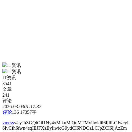
IT资讯
3541
文章
241
评论
2026-03-03
01:17:37
评论
136
17357字
vmess
://eyJhZGQiOiI1Ny4xMjkuMjQuMTMxIiwidiI6IjIiLCJwcyI
6IvCfh6fwn4eqIEJFXzEyIiwicG9ydCI6NDQzLCJpZCI6IjAzZm