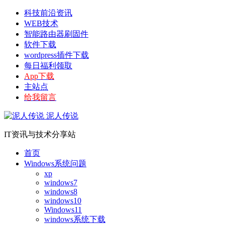
科技前沿资讯
WEB技术
智能路由器刷固件
软件下载
wordpress插件下载
每日福利领取
App下载
主站点
给我留言
泥人传说
IT资讯与技术分享站
首页
Windows系统问题
xp
windows7
windows8
windows10
Windows11
windows系统下载