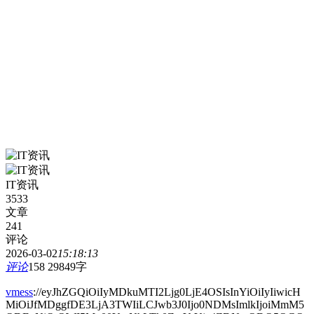
IT资讯
3533
文章
241
评论
2026-03-02
15:18:13
评论
158
29849字
vmess
://eyJhZGQiOiIyMDkuMTI2Ljg0LjE4OSIsInYiOiIyIiwicH
MiOiJfMDggfDE3LjA3TWIiLCJwb3J0Ijo0NDMsImlkIjoiMmM5