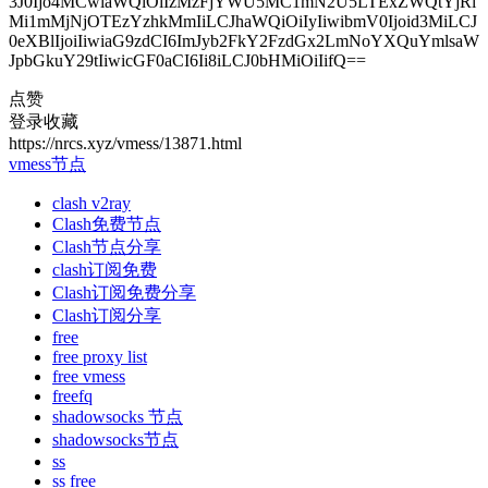
3J0Ijo4MCwiaWQiOiIzMzFjYWU5MC1mN2U5LTExZWQtYjRl
Mi1mMjNjOTEzYzhkMmIiLCJhaWQiOiIyIiwibmV0Ijoid3MiLCJ
0eXBlIjoiIiwiaG9zdCI6ImJyb2FkY2FzdGx2LmNoYXQuYmlsaW
JpbGkuY29tIiwicGF0aCI6Ii8iLCJ0bHMiOiIifQ==
点赞
登录收藏
https://nrcs.xyz/vmess/13871.html
vmess节点
clash v2ray
Clash免费节点
Clash节点分享
clash订阅免费
Clash订阅免费分享
Clash订阅分享
free
free proxy list
free vmess
freefq
shadowsocks 节点
shadowsocks节点
ss
ss free