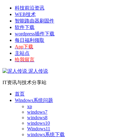
科技前沿资讯
WEB技术
智能路由器刷固件
软件下载
wordpress插件下载
每日福利领取
App下载
主站点
给我留言
泥人传说
IT资讯与技术分享站
首页
Windows系统问题
xp
windows7
windows8
windows10
Windows11
windows系统下载