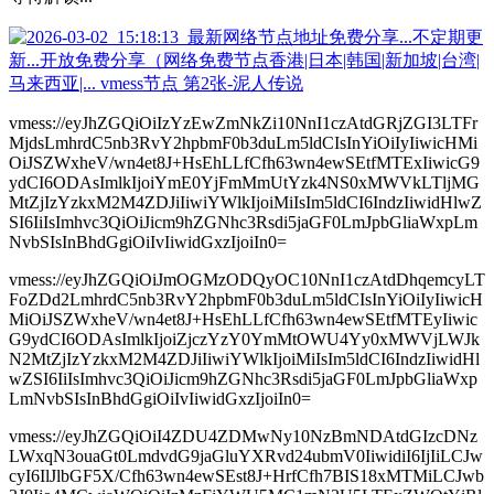
vmess://eyJhZGQiOiIzYzEwZmNkZi10NnI1czAtdGRjZGI3LTFr
MjdsLmhrdC5nb3RvY2hpbmF0b3duLm5ldCIsInYiOiIyIiwicHMi
OiJSZWxheV/wn4et8J+HsEhLLfCfh63wn4ewSEtfMTExIiwicG9
ydCI6ODAsImlkIjoiYmE0YjFmMmUtYzk4NS0xMWVkLTljMG
MtZjIzYzkxM2M4ZDJiIiwiYWlkIjoiMiIsIm5ldCI6IndzIiwidHlwZ
SI6IiIsImhvc3QiOiJicm9hZGNhc3Rsdi5jaGF0LmJpbGliaWxpLm
NvbSIsInBhdGgiOiIvIiwidGxzIjoiIn0=
vmess://eyJhZGQiOiJmOGMzODQyOC10NnI1czAtdDhqemcyLT
FoZDd2LmhrdC5nb3RvY2hpbmF0b3duLm5ldCIsInYiOiIyIiwicH
MiOiJSZWxheV/wn4et8J+HsEhLLfCfh63wn4ewSEtfMTEyIiwic
G9ydCI6ODAsImlkIjoiZjczYzY0YmMtOWU4Yy0xMWVjLWJk
N2MtZjIzYzkxM2M4ZDJiIiwiYWlkIjoiMiIsIm5ldCI6IndzIiwidHl
wZSI6IiIsImhvc3QiOiJicm9hZGNhc3Rsdi5jaGF0LmJpbGliaWxp
LmNvbSIsInBhdGgiOiIvIiwidGxzIjoiIn0=
vmess://eyJhZGQiOiI4ZDU4ZDMwNy10NzBmNDAtdGIzcDNz
LWxqN3ouaGt0LmdvdG9jaGluYXRvd24ubmV0IiwidiI6IjIiLCJw
cyI6IlJlbGF5X/Cfh63wn4ewSEst8J+HrfCfh7BIS18xMTMiLCJwb