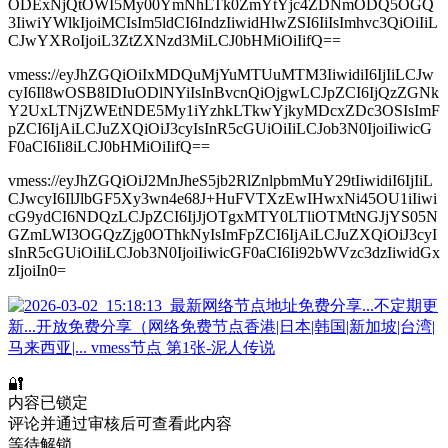
ODExNjQtOWI5My00YmNhLTk0ZmYtYjc4ZDNmODQ5OGQ
3IiwiYWlkIjoiMCIsIm5ldCI6IndzIiwidHlwZSI6IiIsImhvc3QiOiIiL
CJwYXRoIjoiL3ZtZXNzd3MiLCJ0bHMiOiIifQ==
vmess://eyJhZGQiOiIxMDQuMjYuMTUuMTM3IiwidiI6IjIiLCJw
cyI6Il8wOSB8IDIuODlNYiIsInBvcnQiOjgwLCJpZCI6IjQzZGNk
Y2UxLTNjZWEtNDE5My1iYzhkLTkwYjkyMDcxZDc3OSIsImF
pZCI6IjAiLCJuZXQiOiJ3cyIsInR5cGUiOiIiLCJob3N0IjoiIiwicG
F0aCI6Ii8iLCJ0bHMiOiIifQ==
vmess://eyJhZGQiOiJ2MnJheS5jb2RlZnlpbmMuY29tIiwidiI6IjIiL
CJwcyI6IlJlbGF5Xy3wn4e68J+HuFVTXzEwIHwxNi45OU1iIiwi
cG9ydCI6NDQzLCJpZCI6IjJjOTgxMTY0LTliOTMtNGJjYS05N
GZmLWI3OGQzZjg0OThkNyIsImFpZCI6IjAiLCJuZXQiOiJ3cyI
sInR5cGUiOiIiLCJob3N0IjoiIiwicGF0aCI6Ii92bWVzc3dzIiwidGx
zIjoiIn0=
🔐
内容已锁定
评论并通过审核后可查看此内容
等待解锁...