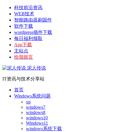
科技前沿资讯
WEB技术
智能路由器刷固件
软件下载
wordpress插件下载
每日福利领取
App下载
主站点
给我留言
泥人传说
IT资讯与技术分享站
首页
Windows系统问题
xp
windows7
windows8
windows10
Windows11
windows系统下载