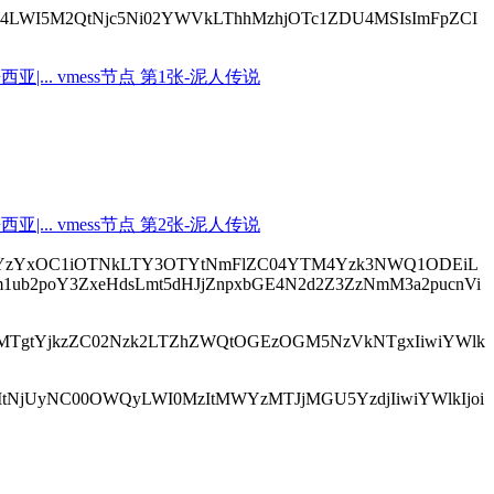
NjNjE4LWI5M2QtNjc5Ni02YWVkLThhMzhjOTc1ZDU4MSIsImFpZCI
IwM2ZjYzYxOC1iOTNkLTY3OTYtNmFlZC04YTM4Yzk3NWQ1ODEiL
em1ub2poY3ZxeHdsLmt5dHJjZnpxbGE4N2d2Z3ZzNmM3a2pucnVi
Y2M2MTgtYjkzZC02Nzk2LTZhZWQtOGEzOGM5NzVkNTgxIiwiYWlk
iMTMtNjUyNC00OWQyLWI0MzItMWYzMTJjMGU5YzdjIiwiYWlkIjoi