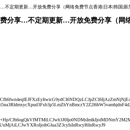
地址免费分享…不定期更新…开放免费分享（网络免费节点香港|日本|韩国|新
络节点地址免费分享…不定期更新…开放免费分享（
yI6IvCfh6fwn4eqIEJFXzEyIiwicG9ydCI6NDQzLCJpZCI6IjAzZmN
3hsZi5na3RldmxycXpud3Fxb3p5LmZhYnBmczY2Z2l6bW5vamhjdnF
zIjoi8J+Hp/Cfh6ogQkVfMTMiLCJwb3J0Ijo0NDMsImlkIjoiMDNm
MjUuMjAiLCJwYXRoIjoibGlua3Z3cyIsInRscyI6InRscyJ9