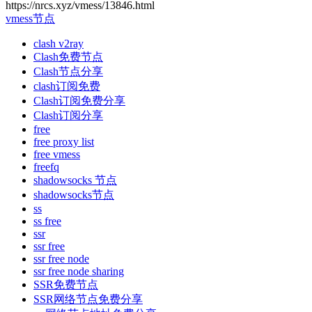
https://nrcs.xyz/vmess/13846.html
vmess节点
clash v2ray
Clash免费节点
Clash节点分享
clash订阅免费
Clash订阅免费分享
Clash订阅分享
free
free proxy list
free vmess
freefq
shadowsocks 节点
shadowsocks节点
ss
ss free
ssr
ssr free
ssr free node
ssr free node sharing
SSR免费节点
SSR网络节点免费分享