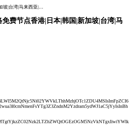
加坡|台湾|马来西亚|…
网络免费节点香港|日本|韩国|新加坡|台湾|马
jNjE4LWI5M2QtNjc5Ni02YWVkLThhMzhjOTc1ZDU4MSIsImFpZCI6
4d2wua3l0cmNmenFsYTg3Z3ZndnM2Yzdram5ydWJ1aC5jYyIsInBh
Y2M2MTgtYjkzZC02Nzk2LTZhZWQtOGEzOGM5NzVkNTgxIiwiYWlk