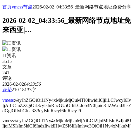
首页
vmess节点
2026-02-02_04:33:56_最新网络节点
2026-02-02_04:33:56_最新网
来西亚|…
IT资讯
3515
文章
241
评论
2026-02-02
04:33:56
评论
210
18133字
vmess
://eyJhZGQiOiI1Ny4xMjkuMjQuMTI0IiwidiI6IjIiLCJwc
IjAiLCJuZXQiOiJ3cyIsInR5cGUiOiIiLCJob3N0Ijoid3JtZWxtd
dGgiOiIvbGlua3Z3cyIsInRscyI6InRscyJ9
vmess://eyJhZGQiOiI1Ny4xMjkuMjUuMjAiLCJ2IjoiMiIsInB
IjoiMSIsIm5ldCI6IndzIiwidHlwZSI6IiIsImhvc3QiOiI1Ny4xMjku