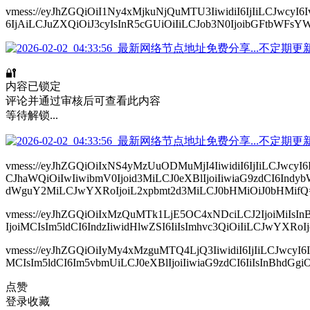
vmess://eyJhZGQiOiI1Ny4xMjkuNjQuMTU3IiwidiI6IjIiLCJw
6IjAiLCJuZXQiOiJ3cyIsInR5cGUiOiIiLCJob3N0IjoibGFtbWFsYW
🔐
内容已锁定
评论并通过审核后可查看此内容
等待解锁...
vmess://eyJhZGQiOiIxNS4yMzUuODMuMjI4IiwidiI6IjIiLC
CJhaWQiOiIwIiwibmV0Ijoid3MiLCJ0eXBlIjoiIiwiaG9zdCI6
dWguY2MiLCJwYXRoIjoiL2xpbmt2d3MiLCJ0bHMiOiJ0bHMifQ
vmess://eyJhZGQiOiIxMzQuMTk1LjE5OC4xNDciLCJ2IjoiMiI
IjoiMCIsIm5ldCI6IndzIiwidHlwZSI6IiIsImhvc3QiOiIiLCJwYXR
vmess://eyJhZGQiOiIyMy4xMzguMTQ4LjQ3IiwidiI6IjIiLCJwc
MCIsIm5ldCI6Im5vbmUiLCJ0eXBlIjoiIiwiaG9zdCI6IiIsInBhdGgiOi
点赞
登录收藏