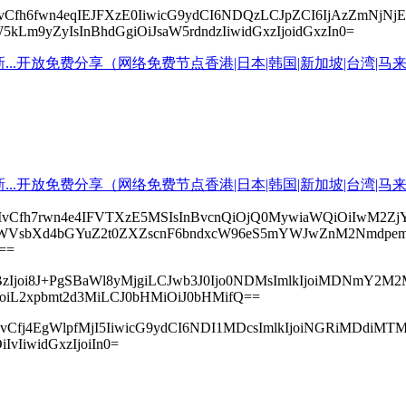
cyI6IvCfh6fwn4eqIEJFXzE0IiwicG9ydCI6NDQzLCJpZCI6IjAzZm
5kLm9yZyIsInBhdGgiOiJsaW5rdndzIiwidGxzIjoidGxzIn0=
JwcyI6IvCfh7rwn4e4IFVTXzE5MSIsInBvcnQiOjQ0MywiaWQiOi
IndybWVsbXd4bGYuZ2t0ZXZscnF6bndxcW96eS5mYWJwZnM2Nmdp
==
sInBzIjoi8J+PgSBaWl8yMjgiLCJwb3J0Ijo0NDMsImlkIjoiMDNm
oIjoiL2xpbmt2d3MiLCJ0bHMiOiJ0bHMifQ==
yI6IvCfj4EgWlpfMjI5IiwicG9ydCI6NDI1MDcsImlkIjoiNGRiMDd
IvIiwidGxzIjoiIn0=