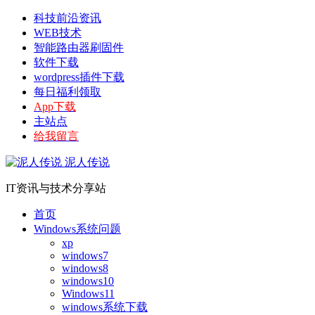
科技前沿资讯
WEB技术
智能路由器刷固件
软件下载
wordpress插件下载
每日福利领取
App下载
主站点
给我留言
泥人传说
IT资讯与技术分享站
首页
Windows系统问题
xp
windows7
windows8
windows10
Windows11
windows系统下载