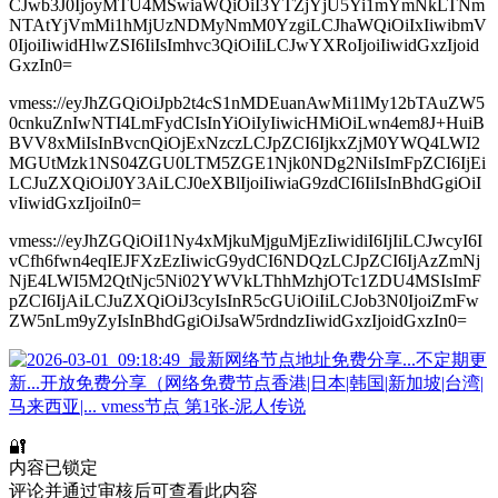
CJwb3J0IjoyMTU4MSwiaWQiOiI3YTZjYjU5Yi1mYmNkLTNm
NTAtYjVmMi1hMjUzNDMyNmM0YzgiLCJhaWQiOiIxIiwibmV
0IjoiIiwidHlwZSI6IiIsImhvc3QiOiIiLCJwYXRoIjoiIiwidGxzIjoid
GxzIn0=
vmess://eyJhZGQiOiJpb2t4cS1nMDEuanAwMi1lMy12bTAuZW5
0cnkuZnIwNTI4LmFydCIsInYiOiIyIiwicHMiOiLwn4em8J+HuiB
BVV8xMiIsInBvcnQiOjExNzczLCJpZCI6IjkxZjM0YWQ4LWI2
MGUtMzk1NS04ZGU0LTM5ZGE1Njk0NDg2NiIsImFpZCI6IjEi
LCJuZXQiOiJ0Y3AiLCJ0eXBlIjoiIiwiaG9zdCI6IiIsInBhdGgiOiI
vIiwidGxzIjoiIn0=
vmess://eyJhZGQiOiI1Ny4xMjkuMjguMjEzIiwidiI6IjIiLCJwcyI6I
vCfh6fwn4eqIEJFXzEzIiwicG9ydCI6NDQzLCJpZCI6IjAzZmNj
NjE4LWI5M2QtNjc5Ni02YWVkLThhMzhjOTc1ZDU4MSIsImF
pZCI6IjAiLCJuZXQiOiJ3cyIsInR5cGUiOiIiLCJob3N0IjoiZmFw
ZW5nLm9yZyIsInBhdGgiOiJsaW5rdndzIiwidGxzIjoidGxzIn0=
🔐
内容已锁定
评论并通过审核后可查看此内容