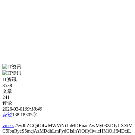
IT资讯
3538
文章
241
评论
2026-03-01
09:18:49
评论
138
18305字
vmess
://eyJhZGQiOiIwMWViNi1nMDEuanAwMy03ZDIyLXZtM
C5lbnRyeS5mcjAzMDdhLmFydCIsInYiOiIyIiwicHMiOiJfMDciL