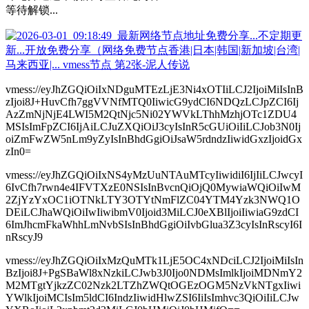
等待解锁...
vmess://eyJhZGQiOiIxNDguMTEzLjE3Ni4xOTIiLCJ2IjoiMiIsInB
zIjoi8J+HuvCfh7ggVVNfMTQ0IiwicG9ydCI6NDQzLCJpZCI6Ij
AzZmNjNjE4LWI5M2QtNjc5Ni02YWVkLThhMzhjOTc1ZDU4
MSIsImFpZCI6IjAiLCJuZXQiOiJ3cyIsInR5cGUiOiIiLCJob3N0Ij
oiZmFwZW5nLm9yZyIsInBhdGgiOiJsaW5rdndzIiwidGxzIjoidGx
zIn0=
vmess://eyJhZGQiOiIxNS4yMzUuNTAuMTcyIiwidiI6IjIiLCJwcyI
6IvCfh7rwn4e4IFVTXzE0NSIsInBvcnQiOjQ0MywiaWQiOiIwM
2ZjYzYxOC1iOTNkLTY3OTYtNmFlZC04YTM4Yzk3NWQ1O
DEiLCJhaWQiOiIwIiwibmV0Ijoid3MiLCJ0eXBlIjoiIiwiaG9zdCI
6ImJhcmFkaWhhLmNvbSIsInBhdGgiOiIvbGlua3Z3cyIsInRscyI6I
nRscyJ9
vmess://eyJhZGQiOiIxMzQuMTk1LjE5OC4xNDciLCJ2IjoiMiIsIn
BzIjoi8J+PgSBaWl8xNzkiLCJwb3J0Ijo0NDMsImlkIjoiMDNmY2
M2MTgtYjkzZC02Nzk2LTZhZWQtOGEzOGM5NzVkNTgxIiwi
YWlkIjoiMCIsIm5ldCI6IndzIiwidHlwZSI6IiIsImhvc3QiOiIiLCJw