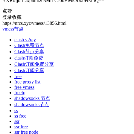
YXRoIjoiL2xpbmt2d3MiLCJ0bHMiOiJ0bHMifQ==
点赞
登录收藏
https://nrcs.xyz/vmess/13856.html
vmess节点
clash v2ray
Clash免费节点
Clash节点分享
clash订阅免费
Clash订阅免费分享
Clash订阅分享
free
free proxy list
free vmess
freefq
shadowsocks 节点
shadowsocks节点
ss
ss free
ssr
ssr free
ssr free node