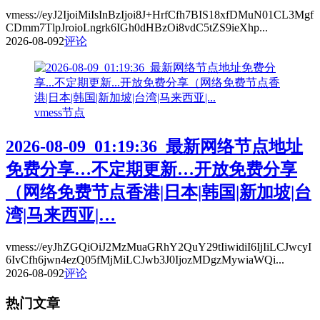
vmess://eyJ2IjoiMiIsInBzIjoi8J+HrfCfh7BIS18xfDMuN01CL3Mgf
CDmm7TlpJroioLngrk6IGh0dHBzOi8vdC5tZS9ieXhp...
2026-08-09
2
评论
vmess节点
2026-08-09_01:19:36_最新网络节点地址
免费分享…不定期更新…开放免费分享
（网络免费节点香港|日本|韩国|新加坡|台
湾|马来西亚|…
vmess://eyJhZGQiOiJ2MzMuaGRhY2QuY29tIiwidiI6IjIiLCJwcyI
6IvCfh6jwn4ezQ05fMjMiLCJwb3J0IjozMDgzMywiaWQi...
2026-08-09
2
评论
热门文章