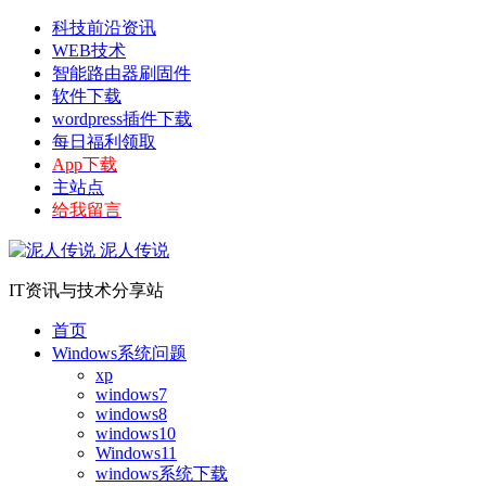
科技前沿资讯
WEB技术
智能路由器刷固件
软件下载
wordpress插件下载
每日福利领取
App下载
主站点
给我留言
泥人传说
IT资讯与技术分享站
首页
Windows系统问题
xp
windows7
windows8
windows10
Windows11
windows系统下载