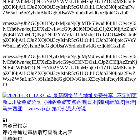
NjE4LWI5M2QtNjc5Ni02YWVkLThhMzhjOTc1ZDU4MSIsImF
pZCI6IjAiLCJuZXQiOiJ3cyIsInR5cGUiOiIiLCJob3N0IjoiZmFw
ZW5nLm9yZyIsInBhdGgiOiJsaW5rdndzIiwidGxzIjoidGxzIn0=
vmess://eyJhZGQiOiI1Ny4xMjkuNjQuMTk5IiwidiI6IjIiLCJwcyI6
IvCfh6fwn4eqIEJFXzEwIiwicG9ydCI6NDQzLCJpZCI6IjAzZmN
jNjE4LWI5M2QtNjc5Ni02YWVkLThhMzhjOTc1ZDU4MSIsImF
pZCI6IjAiLCJuZXQiOiJ3cyIsInR5cGUiOiIiLCJob3N0IjoicGVsY
W5nLm9yZyIsInBhdGgiOiJsaW5rdndzIiwidGxzIjoidGxzIn0=
vmess://eyJhZGQiOiI1Ny4xMjkuNjQuMjM4IiwidiI6IjIiLCJwcyI6
IvCfh6fwn4eqIEJFXzExIiwicG9ydCI6NDQzLCJpZCI6IjAzZmNj
NjE4LWI5M2QtNjc5Ni02YWVkLThhMzhjOTc1ZDU4MSIsImF
pZCI6IjAiLCJuZXQiOiJ3cyIsInR5cGUiOiIiLCJob3N0Ijoia2FwZ
WxsZW5nLmNvbSIsInBhdGgiOiIvbGlua3Z3cyIsInRscyI6InRscy
J9
🔐
内容已锁定
评论并通过审核后可查看此内容
等待解锁...