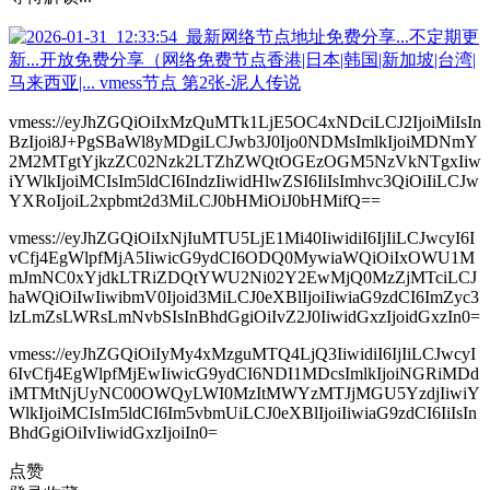
vmess://eyJhZGQiOiIxMzQuMTk1LjE5OC4xNDciLCJ2IjoiMiIsIn
BzIjoi8J+PgSBaWl8yMDgiLCJwb3J0Ijo0NDMsImlkIjoiMDNmY
2M2MTgtYjkzZC02Nzk2LTZhZWQtOGEzOGM5NzVkNTgxIiw
iYWlkIjoiMCIsIm5ldCI6IndzIiwidHlwZSI6IiIsImhvc3QiOiIiLCJw
YXRoIjoiL2xpbmt2d3MiLCJ0bHMiOiJ0bHMifQ==
vmess://eyJhZGQiOiIxNjIuMTU5LjE1Mi40IiwidiI6IjIiLCJwcyI6I
vCfj4EgWlpfMjA5IiwicG9ydCI6ODQ0MywiaWQiOiIxOWU1M
mJmNC0xYjdkLTRiZDQtYWU2Ni02Y2EwMjQ0MzZjMTciLCJ
haWQiOiIwIiwibmV0Ijoid3MiLCJ0eXBlIjoiIiwiaG9zdCI6ImZyc3
lzLmZsLWRsLmNvbSIsInBhdGgiOiIvZ2J0IiwidGxzIjoidGxzIn0=
vmess://eyJhZGQiOiIyMy4xMzguMTQ4LjQ3IiwidiI6IjIiLCJwcyI
6IvCfj4EgWlpfMjEwIiwicG9ydCI6NDI1MDcsImlkIjoiNGRiMDd
iMTMtNjUyNC00OWQyLWI0MzItMWYzMTJjMGU5YzdjIiwiY
WlkIjoiMCIsIm5ldCI6Im5vbmUiLCJ0eXBlIjoiIiwiaG9zdCI6IiIsIn
BhdGgiOiIvIiwidGxzIjoiIn0=
点赞