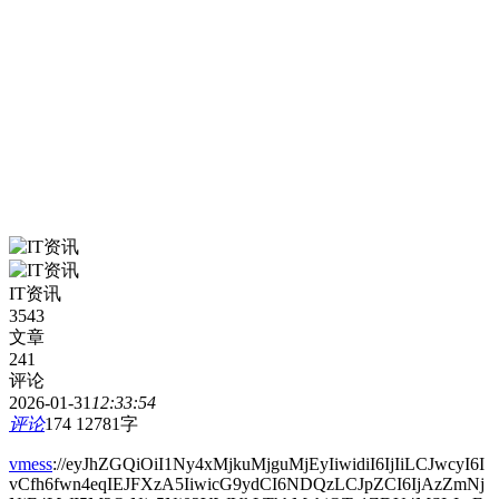
IT资讯
3543
文章
241
评论
2026-01-31
12:33:54
评论
174
12781字
vmess
://eyJhZGQiOiI1Ny4xMjkuMjguMjEyIiwidiI6IjIiLCJwcyI6I
vCfh6fwn4eqIEJFXzA5IiwicG9ydCI6NDQzLCJpZCI6IjAzZmNj