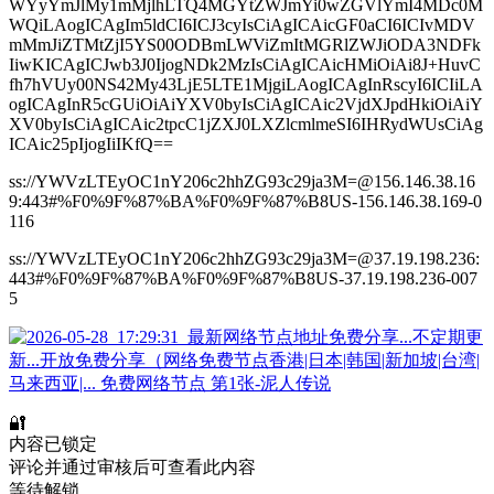
WYyYmJlMy1mMjlhLTQ4MGYtZWJmYi0wZGVlYmI4MDc0M
WQiLAogICAgIm5ldCI6ICJ3cyIsCiAgICAicGF0aCI6ICIvMDV
mMmJiZTMtZjI5YS00ODBmLWViZmItMGRlZWJiODA3NDFk
IiwKICAgICJwb3J0IjogNDk2MzIsCiAgICAicHMiOiAi8J+HuvC
fh7hVUy00NS42My43LjE5LTE1MjgiLAogICAgInRscyI6ICIiLA
ogICAgInR5cGUiOiAiYXV0byIsCiAgICAic2VjdXJpdHkiOiAiY
XV0byIsCiAgICAic2tpcC1jZXJ0LXZlcmlmeSI6IHRydWUsCiAg
ICAic25pIjogIiIKfQ==
ss://YWVzLTEyOC1nY206c2hhZG93c29ja3M=@156.146.38.16
9:443#%F0%9F%87%BA%F0%9F%87%B8US-156.146.38.169-0
116
ss://YWVzLTEyOC1nY206c2hhZG93c29ja3M=@37.19.198.236:
443#%F0%9F%87%BA%F0%9F%87%B8US-37.19.198.236-007
5
🔐
内容已锁定
评论并通过审核后可查看此内容
等待解锁...