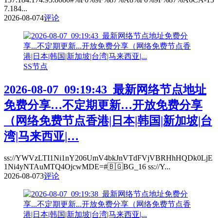
7.184...
2026-08-07
4
评论
SS节点
2026-08-07_09:19:43_最新网络节点地址
免费分享…不定期更新…开放免费分享
（网络免费节点香港|日本|韩国|新加坡|台
湾|马来西亚|…
ss://YWVzLTI1Ni1nY206UmV4bkJnVTdFVjVBRHhHQDk0LjE
1Ni4yNTAuMTQ4OjcwMDE=#🇧🇬BG_16 ss://Y...
2026-08-07
3
评论