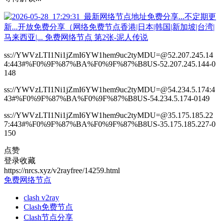
ss://YWVzLTI1Ni1jZmI6YW1hem9uc2tyMDU=@52.207.245.14
4:443#%F0%9F%87%BA%F0%9F%87%B8US-52.207.245.144-0
148
ss://YWVzLTI1Ni1jZmI6YW1hem9uc2tyMDU=@54.234.5.174:4
43#%F0%9F%87%BA%F0%9F%87%B8US-54.234.5.174-0149
ss://YWVzLTI1Ni1jZmI6YW1hem9uc2tyMDU=@35.175.185.22
7:443#%F0%9F%87%BA%F0%9F%87%B8US-35.175.185.227-0
150
点赞
登录收藏
https://nrcs.xyz/v2rayfree/14259.html
免费网络节点
clash v2ray
Clash免费节点
Clash节点分享