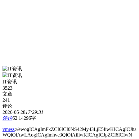
IT资讯
3523
文章
241
评论
2026-05-28
17:29:31
评论
62
14296字
vmess
://ewogICAgImFkZCI6ICI0NS42My43LjE5IiwKICAgICJha
WQiOiAwLAogICAgImhvc3QiOiAiIiwKICAgICJpZCI6ICIwN