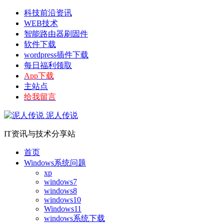
科技前沿资讯
WEB技术
智能路由器刷固件
软件下载
wordpress插件下载
每日福利领取
App下载
主站点
给我留言
泥人传说
IT资讯与技术分享站
首页
Windows系统问题
xp
windows7
windows8
windows10
Windows11
windows系统下载