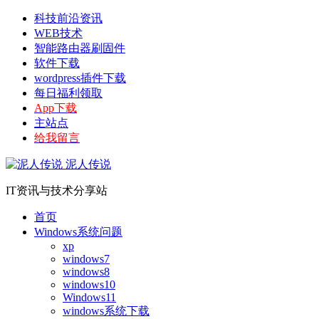
科技前沿资讯
WEB技术
智能路由器刷固件
软件下载
wordpress插件下载
每日福利领取
App下载
主站点
给我留言
泥人传说
IT资讯与技术分享站
首页
Windows系统问题
xp
windows7
windows8
windows10
Windows11
windows系统下载