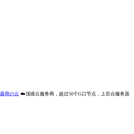
最萌の云
☁️顶级云服务商，超过50个G口节点，上百台服务器