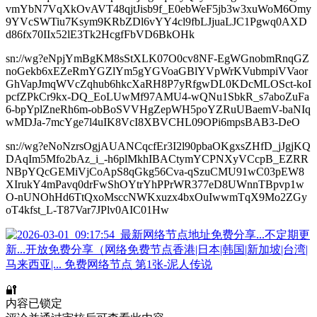
vmYbN7VqXkOvAVT48qjtJisb9f_E0ebWeF5jb3w3xuWoM6Omy
9YVcSWTiu7Ksym9KRbZDl6vYY4cl9fbLJjuaLJC1Pgwq0AXD
d86fx70IIx52lE3Tk2HcgfFbVD6BkOHk
sn://wg?eNpjYmBgKM8sStXLK07O0cv8NF-EgWGnobmRnqGZ
noGekb6xEZeRmYGZlYm5gYGVoaGBlYVpWrKVubmpiVVaor
GhVapJmqWVcZqhub6hkcXaRH8P7yRfgwDL0KDcMLOSct-koI
pcfZPkCr9kx-DQ_EoLUwMf97AMU4-wQNu1SbkR_s7aboZuFa
6-bpYplZneRh6m-obBoSVVHgZepWH5poYZRuUBaemV-baNIq
wMDJa-7mcYge7l4uIK8VcI8XBVCHL09OPi6mpsBAB3-DeO
sn://wg?eNoNzrsOgjAUANCqcfEr3I2l90pbaOKgxsZHfD_jJgjKQ
DAqIm5Mfo2bAz_i_-h6plMkhIBACtymYCPNXyVCcpB_EZRR
NBpYQcGEMiVjCoApS8qGkg56Cva-qSzuCMU91wC03pEW8
XIrukY4mPavq0drFwShOYtrYhPPrWR377eD8UWnnTBpvp1w
O-nUNOhHd6TtQxoMsccNWKxuzx4bxOuIwwmTqX9Mo2ZGy
oT4kfst_L-T87Var7JPlv0AIC01Hw
🔐
内容已锁定