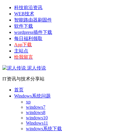
科技前沿资讯
WEB技术
智能路由器刷固件
软件下载
wordpress插件下载
每日福利领取
App下载
主站点
给我留言
泥人传说
IT资讯与技术分享站
首页
Windows系统问题
xp
windows7
windows8
windows10
Windows11
windows系统下载