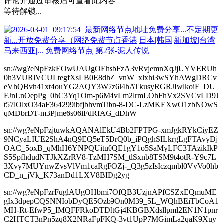
评论并通过审核后可查看此内容
等待解锁...
sn://wg?eNpFzkEOwUAUgOEhsbFzA3vRvjemnXqJjUYVERUh
0h3VURlVCULtegfXsLB0E8dhZ_vnW_xlxhi3wSYhAWgDRCv
eVhQBvh41xt4ouYG2AQY3W7z6l4hATkusyRGRJIwlkoiF_DU
FJnLnOepPg_0hC3Yq1Om-p6M4vLm2lrmLOhFhVx2SVCvLD9J
t57lOlxO34aF364299ibfjbhvmTibn-8-DC-LzMKEXwO1zbNOwS
qMDbrDT-m3Pjme6s06iFdRfAG_dDhW
sn://wg?eNpFzjtuwkAQANAlEkU4Bb2FPTPG-xmJgkRYkCiyEZ
9NCyaLIUE2ShA4nQ9EQ5eT5DrQ0b_iPQghSILkrgLgFTAvyDj
OAC_5oxB_qMhH6YNPQUitu0QE1gY1o5SaMyLFC3TAzikIkP
S5SpfhdudNTJkXZrRV8-TzMH7SM_tlSxnb8TSM9t4otR-Y9c7L
3Xvy7MUYnwZvsVlVm1caRgFOZj-_Q3g5zIsIczqmbl0VvVo0hb
CD_n_jVk_K73anDd1LXV8BIDg2yg
sn://wg?eNpFzrFuglAUgOHbmi7OfQB3UzjnAPfCSZxEQmuME
gIx3dpepCQSNNIobDyQE5Ozb9On0M39_5L_WQhBEiTbCoA1
MH-Rt-EfwP5_IMQFFRkoDTDItGj4KBGBXdsllpml2EN1N1pnr
C2HTCT3nPn5zq8X2NRaFpFKQ-3vt1UpP7MGimLa2qaK9Xuy