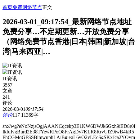
首页
免费网络节点
正文
2026-03-01_09:17:54_最新网络节点地址
免费分享…不定期更新…开放免费分享
（网络免费节点香港|日本|韩国|新加坡|台
湾|马来西亚|…
IT资讯
3557
文章
241
评论
2026-03-01
09:17:54
评论
117
11369字
sn://wg?eNoNzjsOgjAAANCqcekp3E1KW6DWJk6Gxh9iED8r0I
IkfuIvgBurd2E38TYewRPoO8FrAgDy7KLR8RrvUfZ9twB4kR5
FhCGMqGFSSBlmwuphLAjBgieqL6yQ2yLEcSgSKxJca2YQym