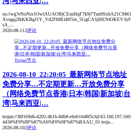
湾|马来西亚|…
sn://wg?eNoNzr1OwlAUAOBjCEsnHqF7k9t7Tun9SxhA21CMtO
Xvugq2IkKKBgJ1Y_Vd2Fh8El4H5m_5GgCASjHENtOKEV3yF
sA_...
2026-08-11
2
评论
Trojan节点
2026-08-10_22:20:05_最新网络节点地址
免费分享…不定期更新…开放免费分享
（网络免费节点香港|日本|韩国|新加坡|台
湾|马来西亚|…
trojan://38f169d6-d202-4b1b-8db8-e6eb1648f5cf@43.160.197.160:
443#%F0%9F%87%A6%F0%9F%87%BAAU_01 troja...
2026-08-10
2
评论