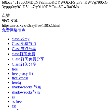
b8tocv4u18vpOMDgNFsEnm6KOYWOiXFStyF8_KWVg790XG
3yppp0ry9CtD5dn-7ry91h9DYCu--6GwRaOMs
点赞
登录收藏
https://nrcs.xyz/v2rayfree/13852.html
免费网络节点
clash v2ray
Clash免费节点
Clash节点分享
clash订阅免费
Clash订阅免费分享
Clash订阅分享
free
free proxy list
free vmess
freefq
shadowsocks 节点
shadowsocks节点
ss
ss free
ssr