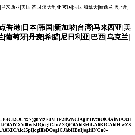
|马来西亚|美国|德国|澳大利亚|英国|法国|加拿大|新西兰|奥地利|
点香港|日本|韩国|新加坡|台湾|马来西亚|美
|葡萄牙|丹麦|希腊|尼日利亚|巴西|乌克兰|
ZCI6ICI2OC4xNjguMzEuMTk2IiwNCiAgInBvcnQiOiAiNDQzIi
kiOiAiYXV0byIsDQogICJuZXQiOiAid3MiLA0KICAidHlwZS
A0KICAic25pIjogIiIsDQogICJhbHBuIjogIiINCn0=