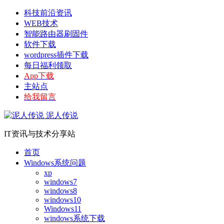
科技前沿资讯
WEB技术
智能路由器刷固件
软件下载
wordpress插件下载
每日福利领取
App下载
主站点
给我留言
泥人传说
IT资讯与技术分享站
首页
Windows系统问题
xp
windows7
windows8
windows10
Windows11
windows系统下载