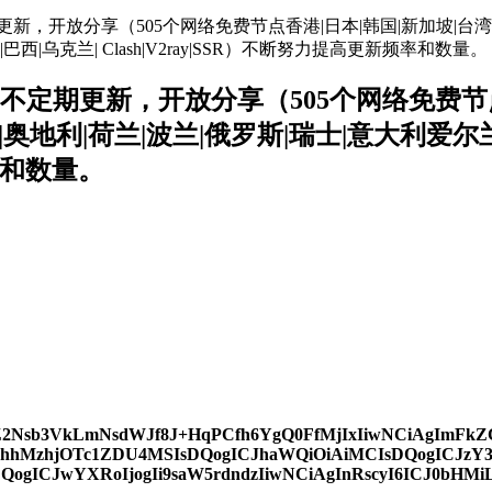
不定期更新，开放分享（505个网络免费节点香港|日本|韩国|新加坡|台湾
西|乌克兰| Clash|V2ray|SSR）不断努力提高更新频率和数量。
址分享，不定期更新，开放分享（505个网络免费节
|奥地利|荷兰|波兰|俄罗斯|瑞士|意大利爱尔兰
频率和数量。
9yZ2Nsb3VkLmNsdWJf8J+HqPCfh6YgQ0FfMjIxIiwNCiAgImFk
ThhMzhjOTc1ZDU4MSIsDQogICJhaWQiOiAiMCIsDQogICJzY3
QogICJwYXRoIjogIi9saW5rdndzIiwNCiAgInRscyI6ICJ0bHMiL