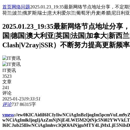
首页
网络问题
2025.01.23_19:35最新网络节点地址分享，
荷兰|波兰|俄罗斯|瑞士|意大利爱尔兰|葡萄牙|丹麦|希腊|尼日利亚|巴
2025.01.23_19:35最新网络节点地
国|德国|澳大利亚|英国|法国|加拿大|新西兰
Clash|V2ray|SSR）不断努力提高更新
IT资讯
3523
文章
241
评论
2025-01-23
19:33:51
评论
737
86315字
vmess
://ew0KICAidiI6ICIyIiwNCiAgInBzIjogIm5pcmVuLm
wNCiAgImlkIjogIjAzZmNjNjE4LWI5M2QtNjc5Ni02YWVkL
I6ICJub25lIiwNCiAgImhvc3QiOiAiNjguMTY4LjMxLjE5NiIsD