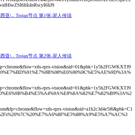
lwZSI6IiIsInRscyI6IiJ9
rkn&fp=chrome&flow=xtls-rprx-vision&sid=01&pbk=1y5h2FGWKXTJ9
7C%20%E7%BD%91%E7%9B%98%E6%90%9C%E5%AE%9D%3A%
rkn&fp=chrome&flow=xtls-rprx-vision&sid=01&pbk=1y5h2FGWKXTJ9
7C%20%E6%9B%B4%E5%A4%9A%E8%8A%82%E7%82%B9%3A%2
e.com&fp=chrome&flow=xtls-rprx-vision&sid=a1b2c3d4e5f6&pbk=C1
7MB%2Fs%20%7C%20%E7%A6%8F%E5%88%A9%E5%A7%AC%3