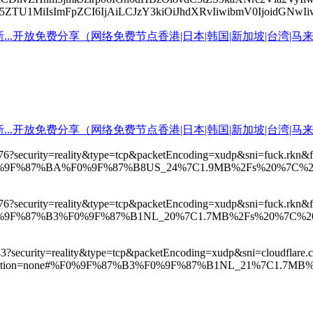
IsImFpZCI6IjAiLCJzY3kiOiJhdXRvIiwibmV0IjoidGNwIiwidH
23576?security=reality&type=tcp&packetEncoding=xudp&sni=fuck.
e#%F0%9F%87%BA%F0%9F%87%B8US_24%7C1.9MB%2Fs%20%
23576?security=reality&type=tcp&packetEncoding=xudp&sni=fuck.
e#%F0%9F%87%B3%F0%9F%87%B1NL_20%7C1.7MB%2Fs%20%
443?security=reality&type=tcp&packetEncoding=xudp&sni=cloudflar
ryption=none#%F0%9F%87%B3%F0%9F%87%B1NL_21%7C1.