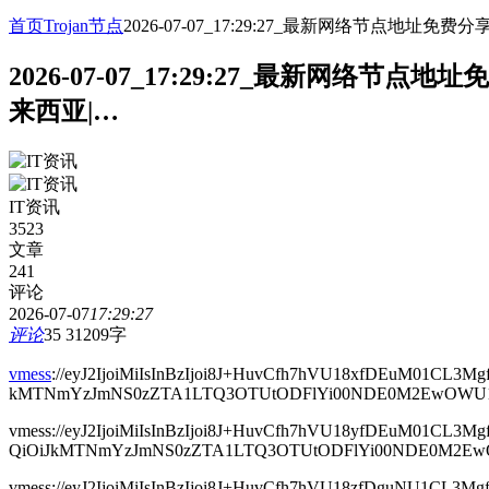
首页
Trojan节点
2026-07-07_17:29:27_最新网络节点
2026-07-07_17:29:27_最新网
来西亚|…
IT资讯
3523
文章
241
评论
2026-07-07
17:29:27
评论
35
31209字
vmess
://eyJ2IjoiMiIsInBzIjoi8J+HuvCfh7hVU18xfDEuM01CL3
kMTNmYzJmNS0zZTA1LTQ3OTUtODFlYi00NDE0M2EwOWU1NTIiL
vmess://eyJ2IjoiMiIsInBzIjoi8J+HuvCfh7hVU18yfDEuM01CL
QiOiJkMTNmYzJmNS0zZTA1LTQ3OTUtODFlYi00NDE0M2EwOWU1N
vmess://eyJ2IjoiMiIsInBzIjoi8J+HuvCfh7hVU18zfDguNU1CL3