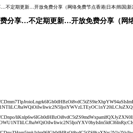
地址免费分享…不定期更新…开放免费分享（网络免费节点香港|日本|韩国|新
络节点地址免费分享…不定期更新…开放免费分享（
MgfCDmm7TlpJroioLngrk6IGh0dHBzOi8vdC5tZS9ieXhpYW94aSIsI
CJhaWQiOiIwIiwic2N5IjoiYWVzLTEyOC1nY20iLCJuZXQiOiJ0
3MgfCDnpo/liKnlp6w6IGh0dHBzOi8vdC5tZS9mdWxpamlfQXJyZXN0
TIiLCJhaWQiOiIwIiwic2N5IjoiYXV0byIsIm5ldCI6InRjcCIsI
MgfCDnvZHnm5jmkJzlrp06IGh0dHBzOi8vdC5tZS9kaXNrc2Vla2VyI