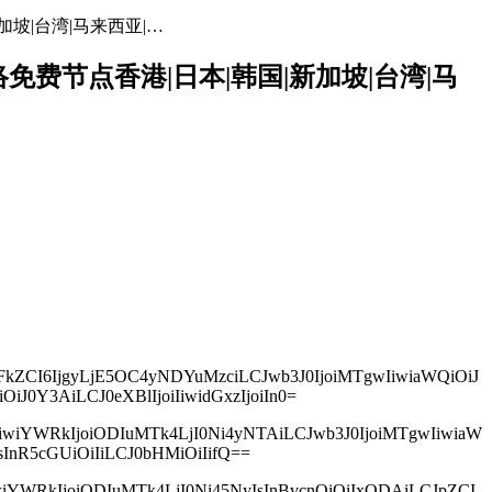
加坡|台湾|马来西亚|…
网络免费节点香港|日本|韩国|新加坡|台湾|马
mFkZCI6IjgyLjE5OC4yNDYuMzciLCJwb3J0IjoiMTgwIiwiaWQiOiJ
Y3AiLCJ0eXBlIjoiIiwidGxzIjoiIn0=
IiwiYWRkIjoiODIuMTk4LjI0Ni4yNTAiLCJwb3J0IjoiMTgwIiwiaW
nR5cGUiOiIiLCJ0bHMiOiIifQ==
iwiYWRkIjoiODIuMTk4LjI0Ni45NyIsInBvcnQiOiIxODAiLCJpZCI