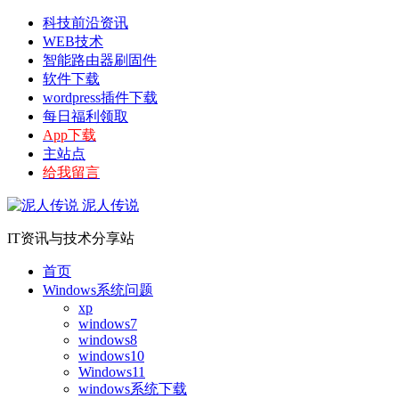
科技前沿资讯
WEB技术
智能路由器刷固件
软件下载
wordpress插件下载
每日福利领取
App下载
主站点
给我留言
泥人传说
IT资讯与技术分享站
首页
Windows系统问题
xp
windows7
windows8
windows10
Windows11
windows系统下载