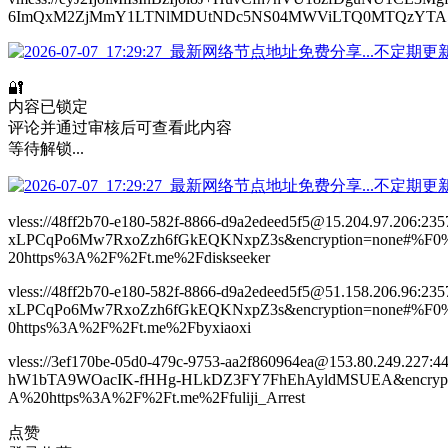
6ImQxM2ZjMmY1LTNlMDUtNDc5NS04MWViLTQ0MTQzYTA5ZTU1Mi
🔐
内容已锁定
评论并通过审核后可查看此内容
等待解锁...
vless://48ff2b70-e180-582f-8866-d9a2edeed5f5@15.204.97.206:
xLPCqPo6Mw7RxoZzh6fGkEQKNxpZ3s&encryption=non
20https%3A%2F%2Ft.me%2Fdiskseeker
vless://48ff2b70-e180-582f-8866-d9a2edeed5f5@51.158.206.96:
xLPCqPo6Mw7RxoZzh6fGkEQKNxpZ3s&encryption=non
0https%3A%2F%2Ft.me%2Fbyxiaoxi
vless://3ef170be-05d0-479c-9753-aa2f860964ea@153.80.249.227:
hW1bTA9WOacIK-fHHg-HLkDZ3FY7FhEhAyldMSUEA&enc
A%20https%3A%2F%2Ft.me%2Ffuliji_Arrest
点赞