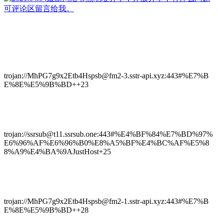
trojan://MhPG7g9x2Etb4Hspsb@fm2-3.sstr-api.xyz:443#%E7%B
E%8E%E5%9B%BD++23
trojan://ssrsub@t11.ssrsub.one:443#%E4%BF%84%E7%BD%97%
E6%96%AF%E6%96%B0%E8%A5%BF%E4%BC%AF%E5%8
8%A9%E4%BA%9AJustHost+25
trojan://MhPG7g9x2Etb4Hspsb@fm2-1.sstr-api.xyz:443#%E7%B
E%8E%E5%9B%BD++28