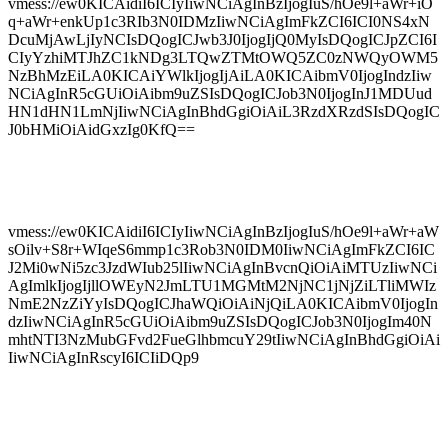
vmess://ew0KICAidiI6ICIyIiwNCiAgInBzIjogIuS/hOe9l+aWr+iO
q+aWr+enkUp1c3RIb3N0IDMzIiwNCiAgImFkZCI6ICI0NS4xN
DcuMjAwLjIyNCIsDQogICJwb3J0IjogIjQ0MyIsDQogICJpZCI6I
CIyYzhiMTJhZC1kNDg3LTQwZTMtOWQ5ZC0zNWQyOWM5
NzBhMzEiLA0KICAiYWlkIjogIjAiLA0KICAibmV0IjogIndzIiw
NCiAgInR5cGUiOiAibm9uZSIsDQogICJob3N0IjogInJ1MDUud
HN1dHN1LmNjIiwNCiAgInBhdGgiOiAiL3RzdXRzdSIsDQogIC
J0bHMiOiAidGxzIg0KfQ==
vmess://ew0KICAidiI6ICIyIiwNCiAgInBzIjogIuS/hOe9l+aWr+aW
sOilv+S8r+WIqeS6mmp1c3Rob3N0IDM0IiwNCiAgImFkZCI6IC
J2Mi0wNi5zc3JzdWIub25lIiwNCiAgInBvcnQiOiAiMTUzIiwNCi
AgImlkIjogIjllOWEyN2JmLTU1MGMtM2NjNC1jNjZiLTliMWIz
NmE2NzZiYyIsDQogICJhaWQiOiAiNjQiLA0KICAibmV0IjogIn
dzIiwNCiAgInR5cGUiOiAibm9uZSIsDQogICJob3N0IjogIm40N
mhtNTI3NzMubGFvd2FueGlhbmcuY29tIiwNCiAgInBhdGgiOiAi
IiwNCiAgInRscyI6ICIiDQp9