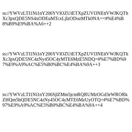
ss://YWVzLTI1Ni1nY206YVlOZUtETXpZUVl3NEtiVWJKQTh
Xc3pxQDE5NS4xODEuMTcxLjIzODozMTk0NA==#%E4%B
8%B9%E9%BA%A6++2
ss://YWVzLTI1Ni1nY206YVlOZUtETXpZUVl3NEtiVWJKQTh
Xc3pxQDE5NC4zNy45OC4yMTE6MzE5NDQ=#%E7%BD%9
7%E9%A9%AC%E5%B0%BC%E4%BA%9A++3
ss://YWVzLTI1Ni1nY206SjlZMm5jcmRQRUMzOGd3eWRORk
ZHQm5hQDE5NC4zNy45OC4yMTE6MzUyOTQ=#%E7%BD%
97%E9%A9%AC%E5%B0%BC%E4%BA%9A++4