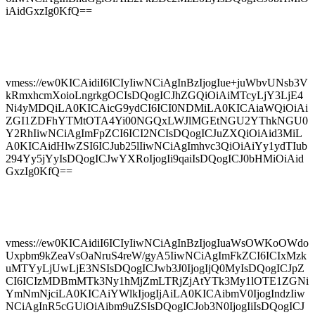
iAidGxzIg0KfQ==
vmess://ew0KICAidiI6ICIyIiwNCiAgInBzIjogIue+juWbvUNsb3V
kRmxhcmXoioLngrkgOCIsDQogICJhZGQiOiAiMTcyLjY3LjE4
Ni4yMDQiLA0KICAicG9ydCI6ICI0NDMiLA0KICAiaWQiOiAi
ZGI1ZDFhYTMtOTA4Yi00NGQxLWJlMGEtNGU2YThkNGU0
Y2RhIiwNCiAgImFpZCI6ICI2NCIsDQogICJuZXQiOiAid3MiL
A0KICAidHlwZSI6ICJub25lIiwNCiAgImhvc3QiOiAiYy1ydTIub
294Yy5jYyIsDQogICJwYXRoIjogIi9qaiIsDQogICJ0bHMiOiAid
GxzIg0KfQ==
vmess://ew0KICAidiI6ICIyIiwNCiAgInBzIjogIuaWsOWKoOWdo
Uxpbm9kZeaVsOaNruS4reW/gyA5IiwNCiAgImFkZCI6ICIxMzk
uMTYyLjUwLjE3NSIsDQogICJwb3J0IjogIjQ0MyIsDQogICJpZ
CI6ICIzMDBmMTk3Ny1hMjZmLTRjZjAtYTk3My1lOTE1ZGNi
YmNmNjciLA0KICAiYWlkIjogIjAiLA0KICAibmV0IjogIndzIiw
NCiAgInR5cGUiOiAibm9uZSIsDQogICJob3N0IjogIiIsDQogICJ