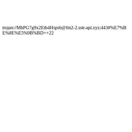
trojan://MhPG7g9x2Etb4Hspsb@fm2-2.sstr-api.xyz:443#%E7%B
E%8E%E5%9B%BD++22