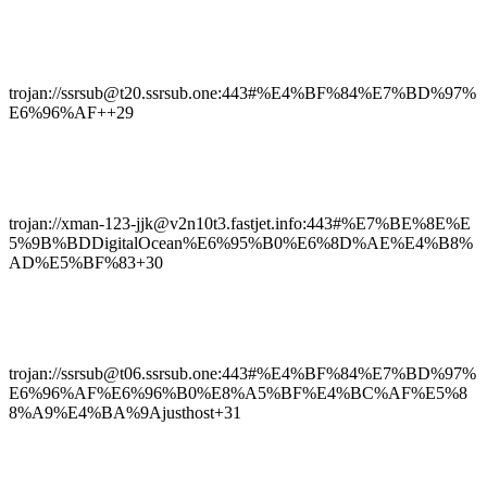
trojan://ssrsub@t20.ssrsub.one:443#%E4%BF%84%E7%BD%97%
E6%96%AF++29
trojan://xman-123-jjk@v2n10t3.fastjet.info:443#%E7%BE%8E%E
5%9B%BDDigitalOcean%E6%95%B0%E6%8D%AE%E4%B8%
AD%E5%BF%83+30
trojan://ssrsub@t06.ssrsub.one:443#%E4%BF%84%E7%BD%97%
E6%96%AF%E6%96%B0%E8%A5%BF%E4%BC%AF%E5%8
8%A9%E4%BA%9Ajusthost+31