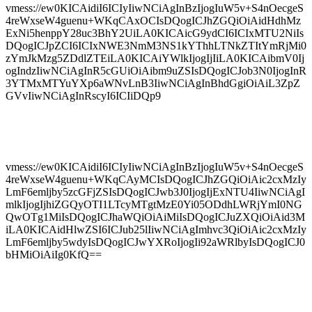
vmess://ew0KICAidiI6ICIyIiwNCiAgInBzIjogIuW5v+S4nOecgeS
4reWxseW4guenu+WKqCAxOCIsDQogICJhZGQiOiAidHdhMz
ExNi5henppY28uc3BhY2UiLA0KICAicG9ydCI6ICIxMTU2NiIs
DQogICJpZCI6ICIxNWE3NmM3NS1kYThhLTNkZTItYmRjMi0
zYmJkMzg5ZDdlZTEiLA0KICAiYWlkIjogIjIiLA0KICAibmV0Ij
ogIndzIiwNCiAgInR5cGUiOiAibm9uZSIsDQogICJob3N0IjogInR
3YTMxMTYuYXp6aWNvLnB3IiwNCiAgInBhdGgiOiAiL3ZpZ
GVvIiwNCiAgInRscyI6ICIiDQp9
vmess://ew0KICAidiI6ICIyIiwNCiAgInBzIjogIuW5v+S4nOecgeS
4reWxseW4guenu+WKqCAyMCIsDQogICJhZGQiOiAic2cxMzIy
LmF6emljby5zcGFjZSIsDQogICJwb3J0IjogIjExNTU4IiwNCiAgI
mlkIjogIjhiZGQyOTI1LTcyMTgtMzE0Yi05ODdhLWRjYmI0NG
QwOTg1MiIsDQogICJhaWQiOiAiMiIsDQogICJuZXQiOiAid3M
iLA0KICAidHlwZSI6ICJub25lIiwNCiAgImhvc3QiOiAic2cxMzIy
LmF6emljby5wdyIsDQogICJwYXRoIjogIi92aWRlbyIsDQogICJ0
bHMiOiAiIg0KfQ==