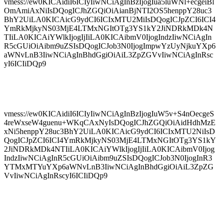
vmess://ew0KICAidiI6ICIyIiwNCiAgInBzIjogIua5luWNl+ecgeiBl
OmAmiAxNiIsDQogICJhZGQiOiAianBjNTI2OS5henppY28uc3
BhY2UiLA0KICAicG9ydCI6ICIxMTU2MiIsDQogICJpZCI6ICI4
YmRkMjkyNS03MjE4LTMxNGItOTg3YS1kY2JiNDRkMDk4N
TIiLA0KICAiYWlkIjogIjIiLA0KICAibmV0IjogIndzIiwNCiAgIn
R5cGUiOiAibm9uZSIsDQogICJob3N0IjogImpwYzUyNjkuYXp6
aWNvLnB3IiwNCiAgInBhdGgiOiAiL3ZpZGVvIiwNCiAgInRsc
yI6ICIiDQp9
vmess://ew0KICAidiI6ICIyIiwNCiAgInBzIjogIuW5v+S4nOecgeS
4reWxseW4guenu+WKqCAxNyIsDQogICJhZGQiOiAidHdhMzE
xNi5henppY28uc3BhY2UiLA0KICAicG9ydCI6ICIxMTU2NiIsD
QogICJpZCI6ICI4YmRkMjkyNS03MjE4LTMxNGItOTg3YS1kY
2JiNDRkMDk4NTIiLA0KICAiYWlkIjogIjIiLA0KICAibmV0Ijog
IndzIiwNCiAgInR5cGUiOiAibm9uZSIsDQogICJob3N0IjogInR3
YTMxMTYuYXp6aWNvLnB3IiwNCiAgInBhdGgiOiAiL3ZpZG
VvIiwNCiAgInRscyI6ICIiDQp9