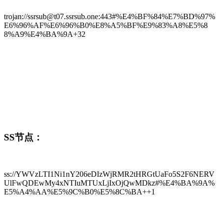
trojan://ssrsub@t07.ssrsub.one:443#%E4%BF%84%E7%BD%97%
E6%96%AF%E6%96%B0%E8%A5%BF%E9%83%A8%E5%8
8%A9%E4%BA%9A+32
SS节点：
ss://YWVzLTI1Ni1nY206eDIzWjRMR2tHRGtUaFo5S2F6NERV
UlFwQDEwMy4xNTIuMTUxLjIxOjQwMDkz#%E4%BA%9A%
E5%A4%AA%E5%9C%B0%E5%8C%BA++1