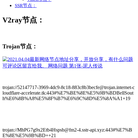
SSR节点：
V2ray节点：
Trojan节点：
trojan://52147717-3969-4dc9-8c18-883c8b3becfe@trojan.internet-c
loudflare-accelerate.tk:443#%E7%BE%8E%E5%9B%BDBellSout
h%E6%8B%A8%E5%8F%B7%E6%9C%8D%E5%8A%A1+19
trojan://MhPG7g9x2Etb4Hspsb@fm2-4.sstr-api.xyz:443#%E7%B
E%8E%E5%9B%BD++21