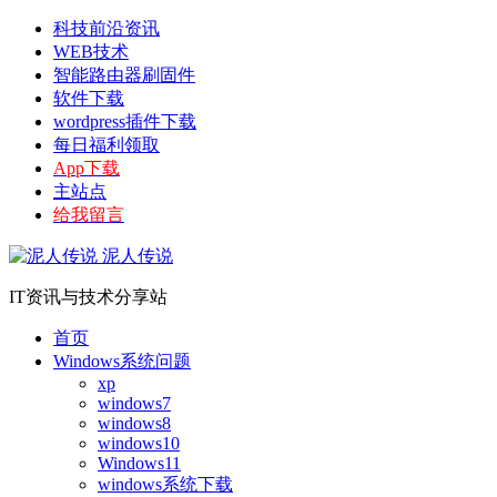
科技前沿资讯
WEB技术
智能路由器刷固件
软件下载
wordpress插件下载
每日福利领取
App下载
主站点
给我留言
泥人传说
IT资讯与技术分享站
首页
Windows系统问题
xp
windows7
windows8
windows10
Windows11
windows系统下载