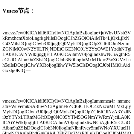
Vmess节点：
vmess://ew0KICAidiI6ICIyIiwNCiAgInBzIjogIue+juWbvUNsb3V
kRmxhcmXoioLngrkgNiIsDQogICJhZGQiOiAiMTk4LjQxLjIxN
C43MiIsDQogICJwb3J0IjogIjQ0MyIsDQogICJpZCI6ICJmNzdm
ZGNiMC0wN2Y0LTNjNDEtOGE3NC01Y2YxOWE1YzdhNTgi
LA0KICAiYWlkIjogIjEiLA0KICAibmV0IjogIndzIiwNCiAgInR5
cGUiOiAibm9uZSIsDQogICJob3N0IjogInMxMTkuc25vZGVzLn
h5eiIsDQogICJwYXRoIjogIi9wYW5lbCIsDQogICJ0bHMiOiAid
GxzIg0KfQ==
vmess://ew0KICAidiI6ICIyIiwNCiAgInBzIjogIummmea4r+mmme
a4r+WuvemikSA3IiwNCiAgImFkZCI6ICI1OC4xNzcuMTMxLjIy
MyIsDQogICJwb3J0IjogIjQ0MyIsDQogICJpZCI6ICJiNzA3YzllN
i0zYTYxLTRmMGItODg0NC05YTM5OGNmYWRmYjciLA0K
ICAiYWlkIjogIjIiLA0KICAibmV0IjogIndzIiwNCiAgInR5cGUiOi
Aibm9uZSIsDQogICJob3N0IjogImNlbnRvcy5mdWNoYXUueHl
6IiwNCiAgInBhdGgiOiAiL2FkZDc2MzE0LyIsDQogICJ0bHMiO