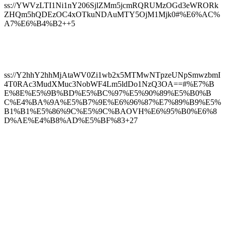
ss://YWVzLTI1Ni1nY206SjlZMm5jcmRQRUMzOGd3eWRORk
ZHQm5hQDEzOC4xOTkuNDAuMTY5OjM1Mjk0#%E6%AC%
A7%E6%B4%B2++5
ss://Y2hhY2hhMjAtaWV0Zi1wb2x5MTMwNTpzeUNpSmwzbmI
4T0RAc3MudXMuc3NobWF4Lm5ldDo1NzQ3OA==#%E7%B
E%8E%E5%9B%BD%E5%BC%97%E5%90%89%E5%B0%B
C%E4%BA%9A%E5%B7%9E%E6%96%87%E7%89%B9%E5%
B1%B1%E5%86%9C%E5%9C%BAOVH%E6%95%B0%E6%8
D%AE%E4%B8%AD%E5%BF%83+27