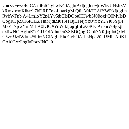
vmess://ew0KICAidiI6ICIyIiwNCiAgInBzIjogIue+juWbvUNsb3V
kRmxhcmXlhazlj7hDRE7oioLngrkgMjQiLA0KICAiYWRkIjogIm
RvbWFpbjA4Lm1xY2p1Yy5tbCIsDQogICJwb3J0IjogIjQ0MyIsD
QogICJpZCI6ICI5ZTlhMjdiZi01NTBjLTNjYzQtYzY2Yi05YjFi
MzZhNjc2YmMiLA0KICAiYWlkIjogIjEiLA0KICAibmV0IjogIn
dzIiwNCiAgInR5cGUiOiAibm9uZSIsDQogICJob3N0IjogInQxM
C5zc3JzdWIub25lIiwNCiAgInBhdGgiOiAiL3Npd2t2d3MiLA0KI
CAidGxzIjogInRscyINCn0=