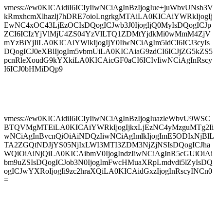
vmess://ew0KICAidiI6ICIyIiwNCiAgInBzIjogIue+juWbvUNsb3V
kRmxhcmXlhazlj7hDRE7oioLngrkgMTAiLA0KICAiYWRkIjogIj
EwNC4xOC43LjEzOCIsDQogICJwb3J0IjogIjQ0MyIsDQogICJp
ZCI6ICIzYjVlMjU4ZS04YzVlLTQ1ZDMtYjdkMi0wMmM4ZjV
mYzBiYjIiLA0KICAiYWlkIjogIjY0IiwNCiAgIm5ldCI6ICJ3cyIs
DQogICJ0eXBlIjogIm5vbmUiLA0KICAiaG9zdCI6ICJjZG5kZS5
pcnRleXoudG9kYXkiLA0KICAicGF0aCI6ICIvIiwNCiAgInRscy
I6ICJ0bHMiDQp9
vmess://ew0KICAidiI6ICIyIiwNCiAgInBzIjogIuazleWbvU9WSC
BTQVMgMTEiLA0KICAiYWRkIjogIjkxLjEzNC4yMzguMTg2Ii
wNCiAgInBvcnQiOiAiNDQzIiwNCiAgImlkIjogImE5ODIxNjBlL
TA2ZGQtNDJjYS05NjIxLWI3MTI3ZDM3NjZjNSIsDQogICJha
WQiOiAiNjQiLA0KICAibmV0IjogIndzIiwNCiAgInR5cGUiOiAi
bm9uZSIsDQogICJob3N0IjogImFwcHMuaXRpLmdvdi5lZyIsDQ
ogICJwYXRoIjogIi9zc2hraXQiLA0KICAidGxzIjogInRscyINCn0
=