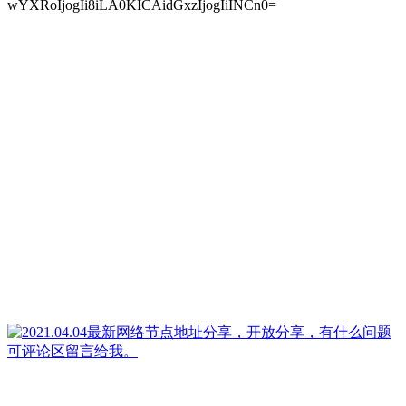
wYXRoIjogIi8iLA0KICAidGxzIjogIiINCn0=