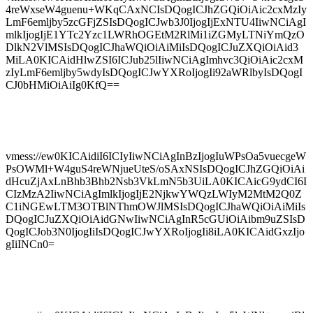
4reWxseW4guenu+WKqCAxNCIsDQogICJhZGQiOiAic2cxMzIy
LmF6emljby5zcGFjZSIsDQogICJwb3J0IjogIjExNTU4IiwNCiAgI
mlkIjogIjE1YTc2Yzc1LWRhOGEtM2RlMi1iZGMyLTNiYmQzO
DlkN2VlMSIsDQogICJhaWQiOiAiMiIsDQogICJuZXQiOiAid3
MiLA0KICAidHlwZSI6ICJub25lIiwNCiAgImhvc3QiOiAic2cxM
zIyLmF6emljby5wdyIsDQogICJwYXRoIjogIi92aWRlbyIsDQogI
CJ0bHMiOiAiIg0KfQ==
vmess://ew0KICAidiI6ICIyIiwNCiAgInBzIjogIuWPsOa5vuecgeW
PsOWMl+W4guS4reWNjueUteS/oSAxNSIsDQogICJhZGQiOiAi
dHcuZjAxLnBhb3Bhb2Nsb3VkLmN5b3UiLA0KICAicG9ydCI6I
CIzMzA2IiwNCiAgImlkIjogIjE2NjkwYWQzLWIyM2MtM2Q0Z
C1iNGEwLTM3OTBlNThmOWJlMSIsDQogICJhaWQiOiAiMiIs
DQogICJuZXQiOiAidGNwIiwNCiAgInR5cGUiOiAibm9uZSIsD
QogICJob3N0IjogIiIsDQogICJwYXRoIjogIi8iLA0KICAidGxzIjo
gIiINCn0=