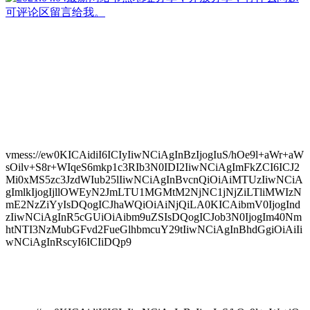
vmess://ew0KICAidiI6ICIyIiwNCiAgInBzIjogIuS/hOe9l+aWr+aW
sOilv+S8r+WIqeS6mkp1c3RIb3N0IDI2IiwNCiAgImFkZCI6ICJ2
Mi0xMS5zc3JzdWIub25lIiwNCiAgInBvcnQiOiAiMTUzIiwNCiA
gImlkIjogIjllOWEyN2JmLTU1MGMtM2NjNC1jNjZiLTliMWIzN
mE2NzZiYyIsDQogICJhaWQiOiAiNjQiLA0KICAibmV0IjogInd
zIiwNCiAgInR5cGUiOiAibm9uZSIsDQogICJob3N0IjogIm40Nm
htNTI3NzMubGFvd2FueGlhbmcuY29tIiwNCiAgInBhdGgiOiAiIi
wNCiAgInRscyI6ICIiDQp9