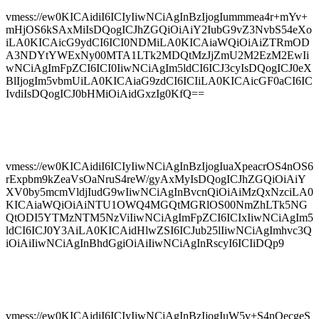
vmess://ew0KICAidiI6ICIyIiwNCiAgInBzIjogIummmea4r+mYv+
mHjOS6kSAxMiIsDQogICJhZGQiOiAiY2IubG9vZ3NvbS54eXo
iLA0KICAicG9ydCI6ICI0NDMiLA0KICAiaWQiOiAiZTRmOD
A3NDYtYWExNy00MTA1LTk2MDQtMzJjZmU2M2EzM2EwIi
wNCiAgImFpZCI6ICI0IiwNCiAgIm5ldCI6ICJ3cyIsDQogICJ0eX
BlIjogIm5vbmUiLA0KICAiaG9zdCI6ICIiLA0KICAicGF0aCI6IC
IvdiIsDQogICJ0bHMiOiAidGxzIg0KfQ==
vmess://ew0KICAidiI6ICIyIiwNCiAgInBzIjogIuaXpeacrOS4nOS6
rExpbm9kZeaVsOaNruS4reW/gyAxMyIsDQogICJhZGQiOiAiY
XV0by5mcmVldjIudG9wIiwNCiAgInBvcnQiOiAiMzQxNzciLA0
KICAiaWQiOiAiNTU1OWQ4MGQtMGRlOS00NmZhLTk5NG
QtODI5YTMzNTM5NzViIiwNCiAgImFpZCI6ICIxIiwNCiAgIm5
ldCI6ICJ0Y3AiLA0KICAidHlwZSI6ICJub25lIiwNCiAgImhvc3Q
iOiAiIiwNCiAgInBhdGgiOiAiIiwNCiAgInRscyI6ICIiDQp9
vmess://ew0KICAidiI6ICIyIiwNCiAgInBzIjogIuW5v+S4nOecgeS