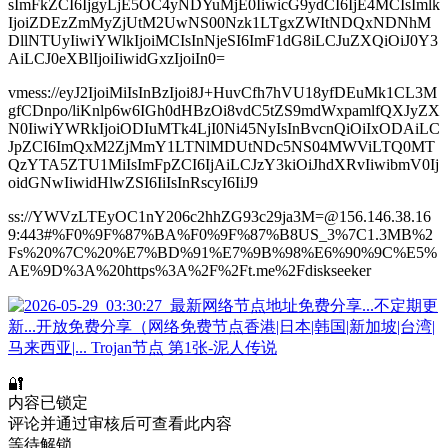
sImFkZCI6IjgyLjE5OC4yNDYuMjE0IiwicG9ydCI6IjE4MCIsImlk
IjoiZDEzZmMyZjUtM2UwNS00Nzk1LTgxZWItNDQxNDNhM
DllNTUyIiwiYWlkIjoiMCIsInNjeSI6ImF1dG8iLCJuZXQiOiJ0Y3
AiLCJ0eXBlIjoiIiwidGxzIjoiIn0=
vmess://eyJ2IjoiMiIsInBzIjoi8J+HuvCfh7hVU18yfDEuMk1CL3M
gfCDnpo/liKnlp6w6IGh0dHBzOi8vdC5tZS9mdWxpamlfQXJyZX
N0IiwiYWRkIjoiODIuMTk4LjI0Ni45NyIsInBvcnQiOiIxODAiLC
JpZCI6ImQxM2ZjMmY1LTNlMDUtNDc5NS04MWViLTQ0MT
QzYTA5ZTU1MiIsImFpZCI6IjAiLCJzY3kiOiJhdXRvIiwibmV0Ij
oidGNwIiwidHlwZSI6IiIsInRscyI6IiJ9
ss://YWVzLTEyOC1nY206c2hhZG93c29ja3M=@156.146.38.16
9:443#%F0%9F%87%BA%F0%9F%87%B8US_3%7C1.3MB%2
Fs%20%7C%20%E7%BD%91%E7%9B%98%E6%90%9C%E5%
AE%9D%3A%20https%3A%2F%2Ft.me%2Fdiskseeker
🔐
内容已锁定
评论并通过审核后可查看此内容
等待解锁...