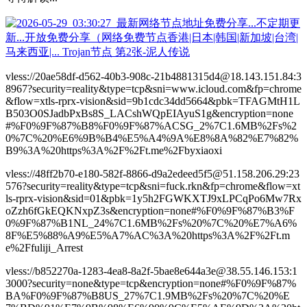
vless://20ae58df-d562-40b3-908c-21b4881315d4@18.143.151.84:3
8967?security=reality&type=tcp&sni=www.icloud.com&fp=chrome
&flow=xtls-rprx-vision&sid=9b1cdc34dd5664&pbk=TFAGMtH1L
B503O0SJadbPxBs8S_LACshWQpEIAyuS1g&encryption=none
#%F0%9F%87%B8%F0%9F%87%ACSG_2%7C1.6MB%2Fs%2
0%7C%20%E6%9B%B4%E5%A4%9A%E8%8A%82%E7%82%
B9%3A%20https%3A%2F%2Ft.me%2Fbyxiaoxi
vless://48ff2b70-e180-582f-8866-d9a2edeed5f5@51.158.206.29:23
576?security=reality&type=tcp&sni=fuck.rkn&fp=chrome&flow=xt
ls-rprx-vision&sid=01&pbk=1y5h2FGWKXTJ9xLPCqPo6Mw7Rx
oZzh6fGkEQKNxpZ3s&encryption=none#%F0%9F%87%B3%F
0%9F%87%B1NL_24%7C1.6MB%2Fs%20%7C%20%E7%A6%
8F%E5%88%A9%E5%A7%AC%3A%20https%3A%2F%2Ft.m
e%2Ffuliji_Arrest
vless://b852270a-1283-4ea8-8a2f-5bae8e644a3e@38.55.146.153:1
3000?security=none&type=tcp&encryption=none#%F0%9F%87%
BA%F0%9F%87%B8US_27%7C1.9MB%2Fs%20%7C%20%E