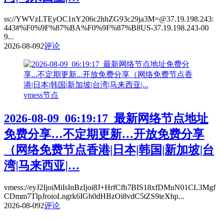
ss://YWVzLTEyOC1nY206c2hhZG93c29ja3M=@37.19.198.243:
443#%F0%9F%87%BA%F0%9F%87%B8US-37.19.198.243-00
9...
2026-08-09
2
评论
vmess节点
2026-08-09_06:19:17_最新网络节点地址
免费分享…不定期更新…开放免费分享
（网络免费节点香港|日本|韩国|新加坡|台
湾|马来西亚|…
vmess://eyJ2IjoiMiIsInBzIjoi8J+HrfCfh7BIS18xfDMuN01CL3Mgf
CDmm7TlpJroioLngrk6IGh0dHBzOi8vdC5tZS9ieXhp...
2026-08-09
2
评论