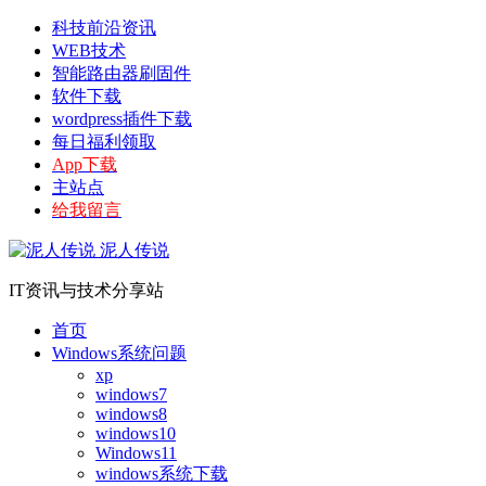
科技前沿资讯
WEB技术
智能路由器刷固件
软件下载
wordpress插件下载
每日福利领取
App下载
主站点
给我留言
泥人传说
IT资讯与技术分享站
首页
Windows系统问题
xp
windows7
windows8
windows10
Windows11
windows系统下载