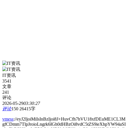
IT资讯
3541
文章
241
评论
2026-05-29
03:30:27
评论
150
26415字
vmess
://eyJ2IjoiMiIsInBzIjoi8J+HuvCfh7hVU18xfDEuME1CL3M
gfCDmm7TlpJroioLngrk6IGh0dHBzOi8vdC5tZS9ieXhpYW94aSI