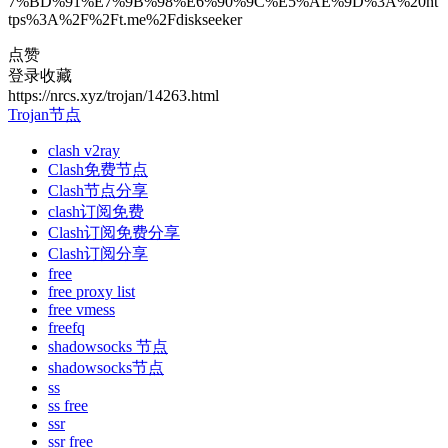
7%BD%91%E7%9B%98%E6%90%9C%E5%AE%9D%3A%20ht
tps%3A%2F%2Ft.me%2Fdiskseeker
点赞
登录收藏
https://nrcs.xyz/trojan/14263.html
Trojan节点
clash v2ray
Clash免费节点
Clash节点分享
clash订阅免费
Clash订阅免费分享
Clash订阅分享
free
free proxy list
free vmess
freefq
shadowsocks 节点
shadowsocks节点
ss
ss free
ssr
ssr free