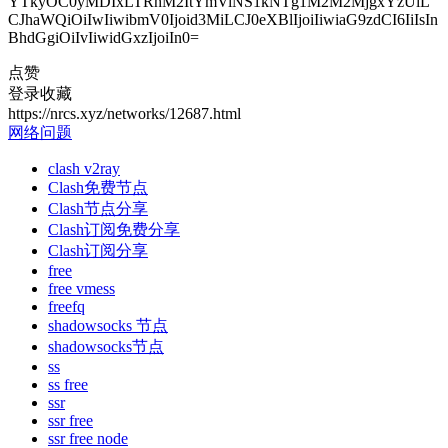
YTkyOC0yMDIxLTRhM2ItYmViNS1kNTg1M2M2MjgxYzUiL
CJhaWQiOiIwIiwibmV0Ijoid3MiLCJ0eXBlIjoiIiwiaG9zdCI6IiIsIn
BhdGgiOiIvIiwidGxzIjoiIn0=
点赞
登录收藏
https://nrcs.xyz/networks/12687.html
网络问题
clash v2ray
Clash免费节点
Clash节点分享
Clash订阅免费分享
Clash订阅分享
free
free vmess
freefq
shadowsocks 节点
shadowsocks节点
ss
ss free
ssr
ssr free
ssr free node