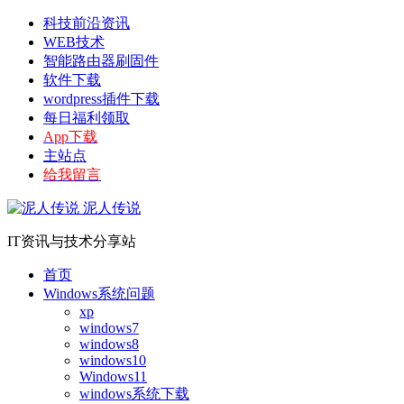
科技前沿资讯
WEB技术
智能路由器刷固件
软件下载
wordpress插件下载
每日福利领取
App下载
主站点
给我留言
泥人传说
IT资讯与技术分享站
首页
Windows系统问题
xp
windows7
windows8
windows10
Windows11
windows系统下载