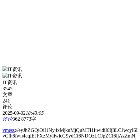
IT资讯
3545
文章
241
评论
2025-09-02
18:43:05
评论
362
8773字
vmess
://eyJhZGQiOiI1Ny4xMjkuMjQuMTI1IiwidiI6IjIiLCJwcyI6I
vCfh6fwn4eqIEJFXzMyIiwicG9ydCI6NDQzLCJpZCI6IjAzZmNj