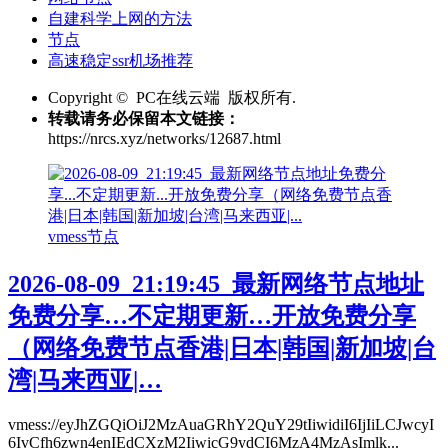
自建科学上网的方法
节点
高速稳定ssr机场推荐
Copyright © PC在线云端 版权所有.
转载请务必保留本文链接：
https://nrcs.xyz/networks/12687.html
vmess节点
2026-08-09_21:19:45_最新网络节点地址
免费分享…不定期更新…开放免费分享
（网络免费节点香港|日本|韩国|新加坡|台
湾|马来西亚|…
vmess://eyJhZGQiOiJ2MzAuaGRhY2QuY29tIiwidiI6IjIiLCJwcyI
6IvCfh6zwn4enIEdCXzM2IiwicG9ydCI6MzA4MzAsImlk...