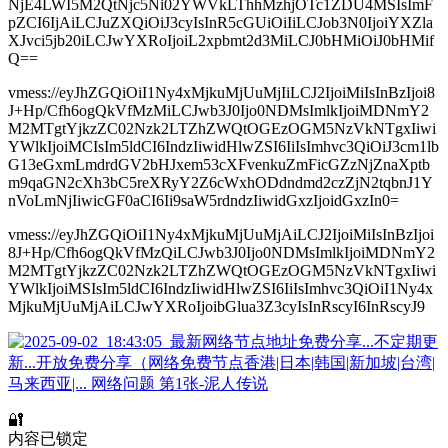
NjE4LWI5M2QtNjc5Ni02YWVkLThhMzhjOTc1ZDU4MSIsImF
pZCI6IjAiLCJuZXQiOiJ3cyIsInR5cGUiOiIiLCJob3N0IjoiYXZla
XJvci5jb20iLCJwYXRoIjoiL2xpbmt2d3MiLCJ0bHMiOiJ0bHMif
Q==
vmess://eyJhZGQiOiI1Ny4xMjkuMjUuMjIiLCJ2IjoiMiIsInBzIjoi8
J+Hp/Cfh6ogQkVfMzMiLCJwb3J0Ijo0NDMsImlkIjoiMDNmY2
M2MTgtYjkzZC02Nzk2LTZhZWQtOGEzOGM5NzVkNTgxIiwi
YWlkIjoiMCIsIm5ldCI6IndzIiwidHlwZSI6IiIsImhvc3QiOiJ3cm1lb
G13eGxmLmdrdGV2bHJxem53cXFvenkuZmFicGZzNjZnaXptb
m9qaGN2cXh3bC5reXRyY2Z6cWxhODdndmd2czZjN2tqbnJ1Y
nVoLmNjIiwicGF0aCI6Ii9saW5rdndzIiwidGxzIjoidGxzIn0=
vmess://eyJhZGQiOiI1Ny4xMjkuMjUuMjAiLCJ2IjoiMiIsInBzIjoi
8J+Hp/Cfh6ogQkVfMzQiLCJwb3J0Ijo0NDMsImlkIjoiMDNmY2
M2MTgtYjkzZC02Nzk2LTZhZWQtOGEzOGM5NzVkNTgxIiwi
YWlkIjoiMSIsIm5ldCI6IndzIiwidHlwZSI6IiIsImhvc3QiOiI1Ny4x
MjkuMjUuMjAiLCJwYXRoIjoibGlua3Z3cyIsInRscyI6InRscyJ9
🔐
内容已锁定