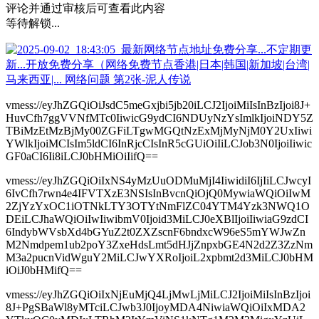
评论并通过审核后可查看此内容
等待解锁...
vmess://eyJhZGQiOiJsdC5meGxjbi5jb20iLCJ2IjoiMiIsInBzIjoi8J+
HuvCfh7ggVVNfMTc0IiwicG9ydCI6NDUyNzYsImlkIjoiNDY5Z
TBiMzEtMzBjMy00ZGFiLTgwMGQtNzExMjMyNjM0Y2UxIiwi
YWlkIjoiMCIsIm5ldCI6InRjcCIsInR5cGUiOiIiLCJob3N0IjoiIiwic
GF0aCI6Ii8iLCJ0bHMiOiIifQ==
vmess://eyJhZGQiOiIxNS4yMzUuODMuMjI4IiwidiI6IjIiLCJwcyI
6IvCfh7rwn4e4IFVTXzE3NSIsInBvcnQiOjQ0MywiaWQiOiIwM
2ZjYzYxOC1iOTNkLTY3OTYtNmFlZC04YTM4Yzk3NWQ1O
DEiLCJhaWQiOiIwIiwibmV0Ijoid3MiLCJ0eXBlIjoiIiwiaG9zdCI
6IndybWVsbXd4bGYuZ2t0ZXZscnF6bndxcW96eS5mYWJwZn
M2Nmdpem1ub2poY3ZxeHdsLmt5dHJjZnpxbGE4N2d2Z3ZzNm
M3a2pucnVidWguY2MiLCJwYXRoIjoiL2xpbmt2d3MiLCJ0bHM
iOiJ0bHMifQ==
vmess://eyJhZGQiOiIxNjEuMjQ4LjMwLjMiLCJ2IjoiMiIsInBzIjoi
8J+PgSBaWl8yMTciLCJwb3J0IjoyMDA4NiwiaWQiOiIxMDA2