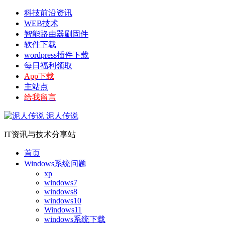
科技前沿资讯
WEB技术
智能路由器刷固件
软件下载
wordpress插件下载
每日福利领取
App下载
主站点
给我留言
泥人传说
IT资讯与技术分享站
首页
Windows系统问题
xp
windows7
windows8
windows10
Windows11
windows系统下载