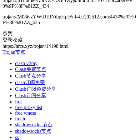
trojan://uThbm8eGmXZ7GKqnWy@nl-4.tr202507.com:443#%F
0%9F%8F%81ZZ_434
trojan://M08tvzYWtUEJNtbpHp@nl-4.tr202512.com:443#%F0%9
F%8F%81ZZ_435
点赞
登录收藏
https://nrcs.xyz/trojan/14198.html
Trojan节点
clash v2ray
Clash免费节点
Clash节点分享
clash订阅免费
Clash订阅免费分享
Clash订阅分享
free
free proxy list
free vmess
freefq
shadowsocks 节点
shadowsocks节点
ss