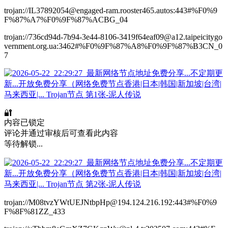
trojan://IL37892054@engaged-ram.rooster465.autos:443#%F0%9
F%87%A7%F0%9F%87%ACBG_04
trojan://736cd94d-7b94-3e44-8106-3419f64eaf09@a12.taipeicitygo
vernment.org.ua:3462#%F0%9F%87%A8%F0%9F%87%B3CN_0
7
🔐
内容已锁定
评论并通过审核后可查看此内容
等待解锁...
trojan://M08tvzYWtUEJNtbpHp@194.124.216.192:443#%F0%9
F%8F%81ZZ_433