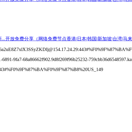
y6a2uE8Z7xlX3SSyZKDIj@154.17.24.29:443#%F0%9F%87%BA
70-ecf1-6891-9fa7-68a86662f902.9d8f269f96b25232-759cbb36d6
00.com:443#%F0%9F%87%BA%F0%9F%87%B8%20US_149