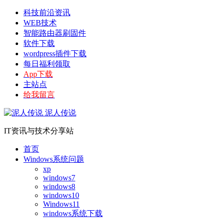
科技前沿资讯
WEB技术
智能路由器刷固件
软件下载
wordpress插件下载
每日福利领取
App下载
主站点
给我留言
泥人传说
IT资讯与技术分享站
首页
Windows系统问题
xp
windows7
windows8
windows10
Windows11
windows系统下载