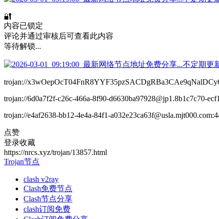
🔐
内容已锁定
评论并通过审核后可查看此内容
等待解锁...
trojan://x3wOepOcT04FnR8YYF35pzSACDgRBa3CAe9qNalDC
trojan://6d0a7f2f-c26c-466a-8f90-d6630ba97928@jp1.8b1c7c
trojan://e4af2638-bb12-4e4a-84f1-a032e23ca63f@usla.mjt0
点赞
登录收藏
https://nrcs.xyz/trojan/13857.html
Trojan节点
clash v2ray
Clash免费节点
Clash节点分享
clash订阅免费