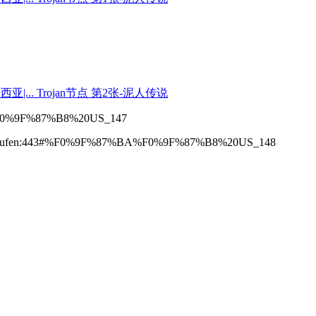
%F0%9F%87%B8%20US_147
548597.kaufen:443#%F0%9F%87%BA%F0%9F%87%B8%20US_148