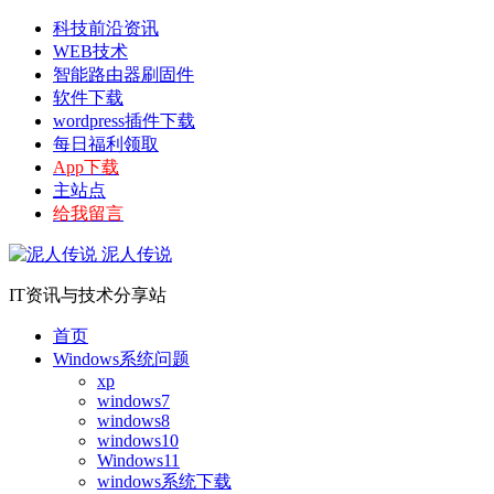
科技前沿资讯
WEB技术
智能路由器刷固件
软件下载
wordpress插件下载
每日福利领取
App下载
主站点
给我留言
泥人传说
IT资讯与技术分享站
首页
Windows系统问题
xp
windows7
windows8
windows10
Windows11
windows系统下载