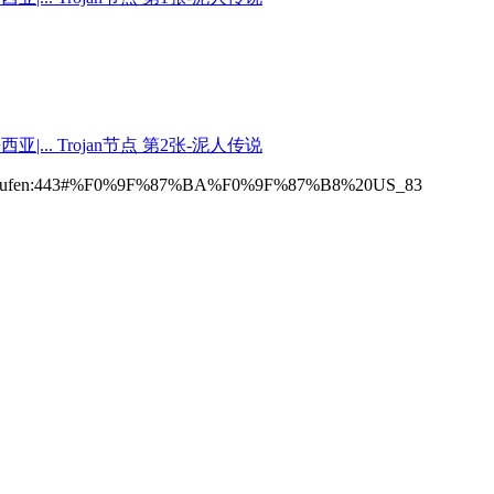
548597.kaufen:443#%F0%9F%87%BA%F0%9F%87%B8%20US_83