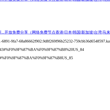
70-ecf1-6891-9fa7-68a86662f902.9d8f269f96b25232-759cbb36d6
00.com:443#%F0%9F%87%BA%F0%9F%87%B8%20US_84
.160:443#%F0%9F%87%BA%F0%9F%87%B8US_85