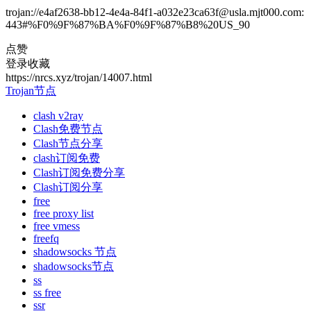
trojan://e4af2638-bb12-4e4a-84f1-a032e23ca63f@usla.mjt000.com:
443#%F0%9F%87%BA%F0%9F%87%B8%20US_90
点赞
登录收藏
https://nrcs.xyz/trojan/14007.html
Trojan节点
clash v2ray
Clash免费节点
Clash节点分享
clash订阅免费
Clash订阅免费分享
Clash订阅分享
free
free proxy list
free vmess
freefq
shadowsocks 节点
shadowsocks节点
ss
ss free
ssr