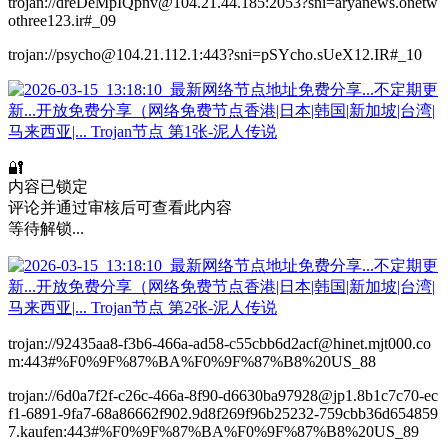
trojan://dreDeMpIQpnv@104.21.44.185:2053?sni=aryanews.onetw
othree123.ir#_09
trojan://psycho@104.21.112.1:443?sni=pSYcho.sUeX12.IR#_10
🔐
内容已锁定
评论并通过审核后可查看此内容
等待解锁...
trojan://92435aa8-f3b6-466a-ad58-c55cbb6d2acf@hinet.mjt000.co
m:443#%F0%9F%87%BA%F0%9F%87%B8%20US_88
trojan://6d0a7f2f-c26c-466a-8f90-d6630ba97928@jp1.8b1c7c70-ec
f1-6891-9fa7-68a86662f902.9d8f269f96b25232-759cbb36d654859
7.kaufen:443#%F0%9F%87%BA%F0%9F%87%B8%20US_89