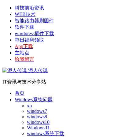
科技前沿资讯
WEB技术
智能路由器刷固件
软件下载
wordpress插件下载
每日福利领取
App下载
主站点
给我留言
泥人传说
IT资讯与技术分享站
首页
Windows系统问题
xp
windows7
windows8
windows10
Windows11
windows系统下载