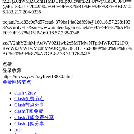
rZ2FjZ0dWMjZCdm11MDUrd1ptUlcvaitBZFUrWjhCdDQ0PQ==
@46.183.217.204:990#%F0%9F%87%B1%F0%9F%87%BBLV-4
6.183.217.204-0335
trojan://c1d83c0c7d57cead4379ba14a82df69b@160.16.57.238:193
3?security=tls&sni=www.nintendogames.net#%F0%9F%87%AF%
F0%9F%87%B5JP-160.16.57.238-0348
ss://Y2hhY2hhMjAtaWV0Zi1wb2x5MTMwNTprMWRCT21PQj
RvcWk3VW1wMzdhMWJR@82.38.31.176:8080#%F0%9F%87%
AC%F0%9F%87%A7GB-82.38.31.176-0415
点赞
登录收藏
https://nrcs.xyz/v2rayfree/13830.html
免费网络节点
clash v2ray
Clash免费节点
Clash节点分享
clash订阅免费
Clash订阅免费分享
Clash订阅分享
free