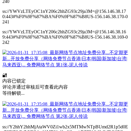
240
ss://YWVzLTEyOC1nY206c2hhZG93c29ja3M=@156.146.38.17
0:443#%F0%9F%87%BA%F0%9F%87%B8US-156.146.38.170-0
241
ss://YWVzLTEyOC1nY206c2hhZG93c29ja3M=@156.146.38.16
9:443#%F0%9F%87%BA%F0%9F%87%B8US-156.146.38.169-0
242
🔐
内容已锁定
评论并通过审核后可查看此内容
等待解锁...
ss://Y2hhY2hhMjAtaWV0Zi1wb2x5MTMwNTpBUmd2R1p5d0E