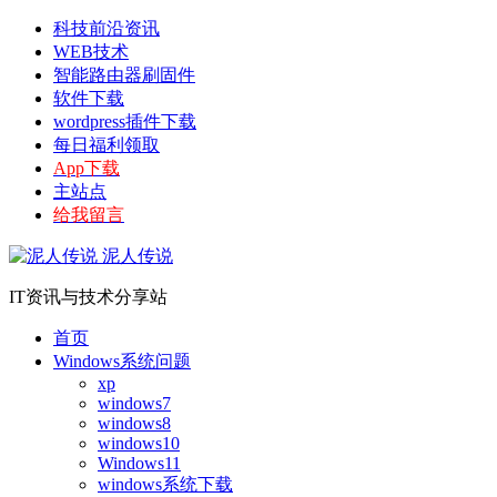
科技前沿资讯
WEB技术
智能路由器刷固件
软件下载
wordpress插件下载
每日福利领取
App下载
主站点
给我留言
泥人传说
IT资讯与技术分享站
首页
Windows系统问题
xp
windows7
windows8
windows10
Windows11
windows系统下载